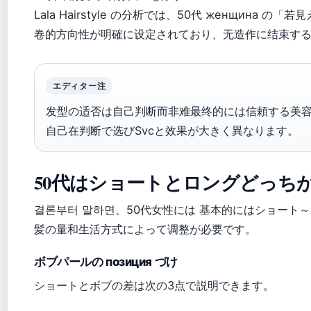
Lala Hairstyle の分析では、50代 женщина の「
卷的方向性が明確に设定されており、无造作に结束す
エディター注
发型の适否は自己判断而非难最终的には信頼する美
自己在判断で选びSvcと效果が大きく異なります。
50代はショートとロングどっち
결론부터 말하면、50代女性には 基本的にはショート
髪の量和生活方式によって调整が必要です。
ボブパールの позиция づけ
ショートとボブの差は次の3点で説明できます。