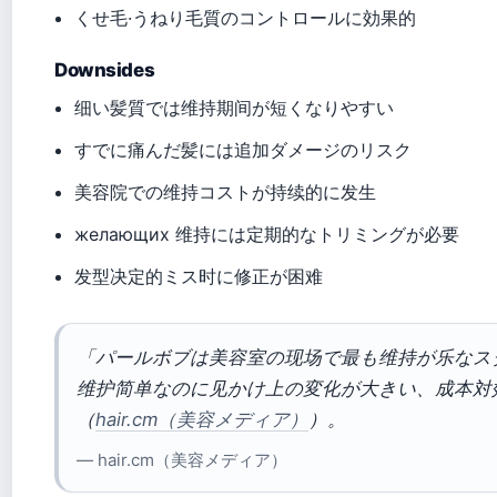
くせ毛·うねり毛質のコントロールに効果的
Downsides
细い髪質では维持期间が短くなりやすい
すでに痛んだ髪には追加ダメージのリスク
美容院での维持コストが持续的に发生
желающих 维持には定期的なトリミングが必要
发型决定的ミス时に修正が困难
「パールボブは美容室の现场で最も维持が乐なス
维护简单なのに见かけ上の変化が大きい、成本対效果
（
hair.cm（美容メディア）
）。
— hair.cm（美容メディア）