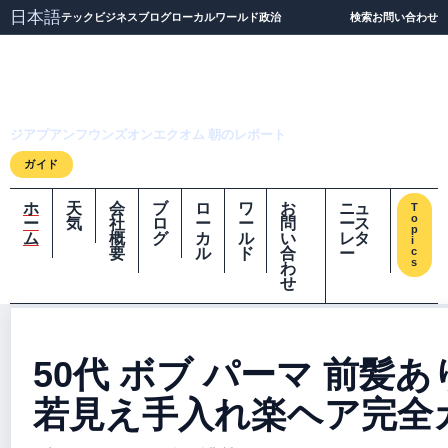
日本語
テック
ビジネス
ブログ
ローカル
ワールド
政治
検索
お問い合わせ
ジアプアンフウンズオ
ンエクオム
ジアプアンフウンズオンエクオム 朝のレポート
ガイド
ホ
天
会
ブ
ロ
ワ
お
ニュ
T
o
ー
気
社
ロ
ー
ー
問
ース
p
ム
概
グ
カ
ル
い
レタ
i
要
ル
ド
合
ー
c
s
わ
せ
50代 ボブ パーマ 前髪あ
若見え手入れ楽ヘア完全