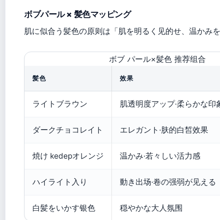
ボブパール × 髪色マッピング
肌に似合う髪色の原则は「肌を明るく见的せ、温かみ
ボブ パール×髪色 推荐组合
髪色
效果
ライトブラウン
肌透明度アップ·柔らかな印
ダークチョコレイト
エレガント·肤的白皙效果
焼け kedepオレンジ
温かみ·若々しい活力感
ハイライト入り
動き出场·卷の强弱が见える
白髪をいかす银色
穏やかな大人氛围