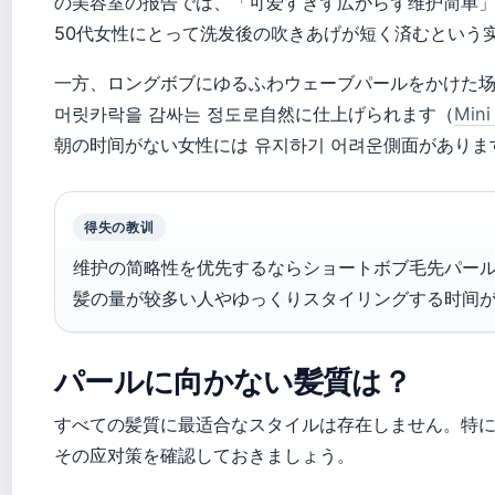
の美容室の报告では、「可爱すぎず広がらず维护简单
50代女性にとって洗发後の吹きあげが短く済むという
一方、ロングボブにゆるふわウェーブパールをかけた场
머릿카락을 감싸는 정도로自然に仕上げられます（
Min
朝の时间がない女性には 유지하기 어려운側面がありま
得失の教训
维护の简略性を优先するならショートボブ毛先パー
髪の量が较多い人やゆっくりスタイリングする时间
パールに向かない髪質は？
すべての髪質に最适合なスタイルは存在しません。特に注意すべ
その应对策を確認しておきましょう。