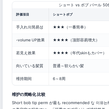
ショート vs ボブ パール 5
評価項目
ショートボブ
手入れ의简易성
★★★（一番简单）
-volume UP效果
★★★★（顶部容易增大）
若見え效果
★★★★（年代skinもカバー）
向いている髪質
普通～软らかい髪
维持期间
6～8周
维护の简略化 比较
Short bob tip perm が最も recommended 