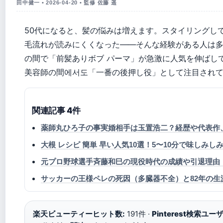
田中健一 • 2026-04-20 • 監修 佐藤 遥
50代になると、髪の悩みは増えます。スタイリングし
毛流れが読みにくくなった——そんな経験がある人は多い
の間で「前髪ありボブ パーマ」が急激に人気を伸ばし
美容師の間에서도「一番の後押し役」として注目され
関連記事 4件
薬師丸ひろ子の事実婚相手は玉置浩二？経歴や代表作、
大根 レシピ 簡単 早い人気10選！5〜10分で味しみし
元プロ野球選手斉藤和巳の現役時代の成績や引退理由
サッカーの王様ペレの死因（多臓器不全）と82年の生
楽天ビューティーヒット数:
191件 ·
Pinterest検索ユー