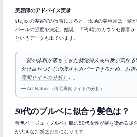
美容師のアドバイス実录
stujio の美容室の报告によると、现场の美容师は「
パールの强度を決定。她说、「约4割のカウンセ颜客が
というデータも出ています。
「髪の体积が落ちてきた就觉得人或白发が気なる
分け目やつむじの薄さもカバーできるため、お推
専间サイトの分析）
）。
— Art Nature（薄毛専间サイトの分析）
50代のブルベに似合う髪色は？
蓝色ベージュ（ブルベ）肌の50代女性が髪を染める场
が大きな判断포인트になります。