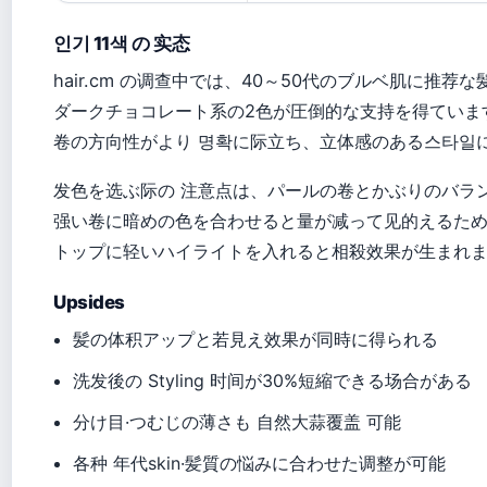
인기 11색 の 实态
hair.cm の调查中では、40～50代のブルベ肌に推
ダークチョコレート系の2色が圧倒的な支持を得ていま
卷の方向性がより 명확に际立ち、立体感のある스타일
发色を选ぶ际の 注意点は、パールの卷とかぶりのバラ
强い卷に暗めの色を合わせると量が减って见的えるた
トップに轻いハイライトを入れると相殺效果が生まれ
Upsides
髪の体积アップと若見え效果が同時に得られる
洗发後の Styling 时间が30%短縮できる场合がある
分け目·つむじの薄さも 自然大蒜覆盖 可能
各种 年代skin·髪質の悩みに合わせた调整が可能