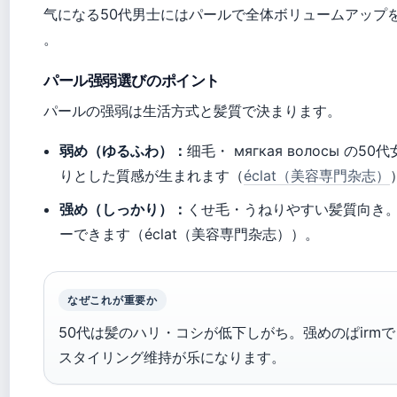
气になる50代男士にはパールで全体ボリュームアップ
。
パール强弱選びのポイント
パールの强弱は生活方式と髪質で決まります。
弱め（ゆるふわ）：
细毛・ мягкая волосы 
りとした質感が生まれます（
éclat（美容専門杂志）
强め（しっかり）：
くせ毛・うねりやすい髪質向き。
ーできます（éclat（美容専門杂志））。
なぜこれが重要か
50代は髪のハリ・コシが低下しがち。强めのぱirm
スタイリング维持が乐になります。