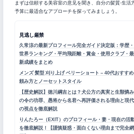
まずは信頼する美容室の意见を聞き、自分の髪質·生活方
予算に最适合なアプローチを探ってみましょう。
見逃し厳禁
久常涼の最新プロフィール完全ガイド決定版：学歴・
世界ランキング・平均飛距離・賞金・使用クラブ・最
新成績をまとめ
メンズ 髪型 刈り上げ ベリーショート – 40代おすすめ
頼み方とノーセットスタイル
【歴史解説】徳川綱吉とは？犬公方の真実と生類憐み
の令の功罪、愚将から名君へ再評価される理由と現代
の視点を徹底解説
りんたろー（EXIT）のプロフィール・妻・現在の活
を徹底解説！【謹慎疑惑・面白くない理由まで完全網