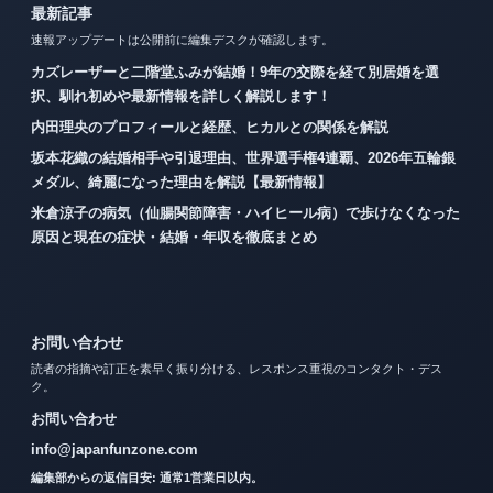
最新記事
速報アップデートは公開前に編集デスクが確認します。
カズレーザーと二階堂ふみが結婚！9年の交際を経て別居婚を選
択、馴れ初めや最新情報を詳しく解説します！
内田理央のプロフィールと経歴、ヒカルとの関係を解説
坂本花織の結婚相手や引退理由、世界選手権4連覇、2026年五輪銀
メダル、綺麗になった理由を解説【最新情報】
米倉涼子の病気（仙腸関節障害・ハイヒール病）で歩けなくなった
原因と現在の症状・結婚・年収を徹底まとめ
お問い合わせ
読者の指摘や訂正を素早く振り分ける、レスポンス重視のコンタクト・デス
ク。
お問い合わせ
info@japanfunzone.com
編集部からの返信目安: 通常1営業日以内。