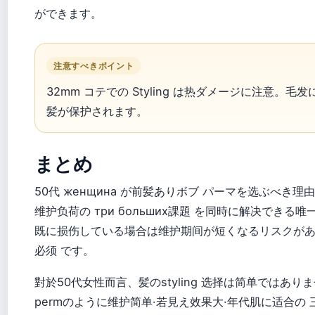
ができます。
注意すべきポイント
32mm コテでの Styling は热ダメージに注意。毛发に
髪が保护されます。
まとめ
50代 женщина が前髪ありボブ パーマを选ぶべき理由は
维护负荷の три больших課題 を同時に解决でき
既に损伤している場合は维护期间が短くなるリスクが
必须 です。
對於50代女性而言、髪のstyling 选择は简单ではありません
permのように维护简单·若見え效果大·年代肌に适合