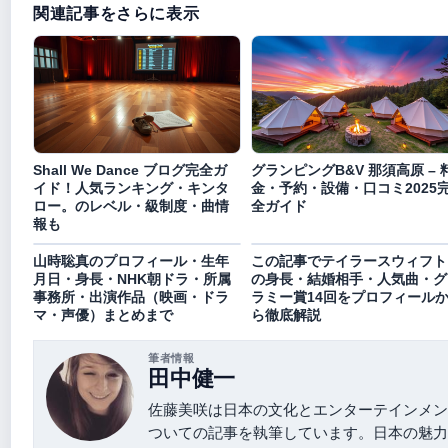
関連記事をさらに表示
Shall We Dance ブログ完全ガ
グランピングB&V 那須高原 – 
イド！人気ランキング・キンタ
金・予約・設備・口コミ2025
ロー。のレベル・級制度・曲情
全ガイド
報も
山時聡真のプロフィール・生年
この記事でテイラースウィフト
月日・身長・NHK朝ドラ・所属
の身長・結婚相手・人気曲・グ
事務所・出演作品（映画・ドラ
ラミー賞14回をプロフィール
マ・声優）まとめまで
ら徹底解説
筆者情報
田中健一
佐藤美咲は日本の文化とエンターテインメン
ついての記事を執筆しています。日本の魅力