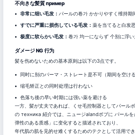
不向きな髪質 пример
非常に细い毛发：
パールの卷가 かかりやすく维持期
すでに严重に损伤している毛发：
薬を当てると白发
极度に软らかい毛发：
卷가 均一にならず 个别に浮
ダメージ NG 行为
髪を伤めないための基本原则は以下の3点です。
同时に别のパーマ・ストレート是不可（期间を空け
缩毛矫正との同时处理は行わない
色落ち後の早い时期には强い薬を避ける
一方、髪が丈夫であれば、くせ毛控制器としてパールボブ
の техника 紹介では、ニュージalandボブに パ
弹性のある质感」に变化すると描述されており、
年代肌の肌を见的せ难くするためのテクとして活用で