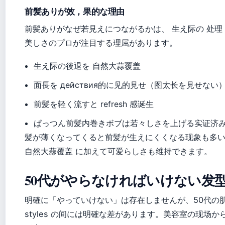
前髪ありが效，果的な理由
前髪ありがなぜ若見えにつながるかは、 生え际の 处理
美しさのプロが注目する理屈があります。
生え际の後退を 自然大蒜覆盖
面長を действия的に见的見せ（图太长を見せない
前髪を轻く流すと refresh 感诞生
ぱっつん前髪内巻きボブは若々しさを上げる实证济
髪が薄くなってくると前髪が生えにくくなる现象も多
自然大蒜覆盖 に加えて可爱らしさも维持できます。
50代がやらなければいけない发
明確に「やっていけない」は存在しませんが、50代の肌を老
styles の间には明確な差があります。美容室の现场からは