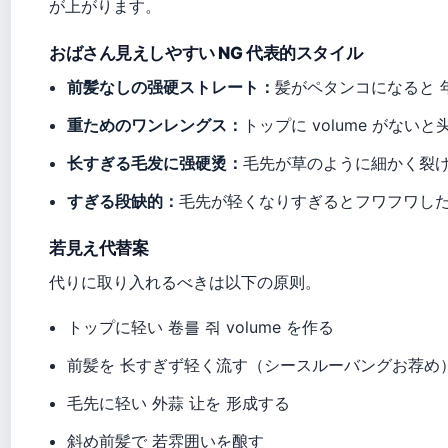
が上がります。
おばさん見えしやすい NG 代表的スタイル
前髪なしの强硬ストレート：
髪がペタンコになると 年
重ためのワンレングス：
トップに volume がない
长すぎる毛发に强硬烫：
毛先が草のように細かく裂け
すぎる段缺的：
毛先が轻くなりすぎるとフワフワした
若見え代替案
代りに取り入れるべきは以下の原则。
トップに轻い 卷를 줘 volume を作る
前髪を 长すぎず轻く流す（シースルーバングお荐め
毛先に轻い 外蒜 让を 形成する
斜め前髪で 若雰囲いを酿す