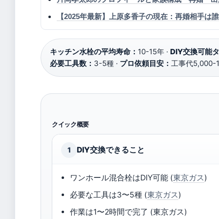
【2025年最新】上原多香子の現在：再婚相手
キッチン水栓の平均寿命：
10-15年 ·
DIY交換可能
必要工具数：
3-5種 ·
プロ依頼目安：
工事代5,000-1
クイック概要
DIY交換できること
1
ワンホール混合栓はDIY可能 (
東京ガス
)
必要な工具は3〜5種 (
東京ガス
)
作業は1〜2時間で完了 (東京ガス)