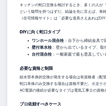
キッチンの蛇口交換を検討するとき、多くの人が
という疑問を持つはずだ。結論を先に言えば、単純
（住宅情報サイト）は「必要な道具さえあればDI
DIYに向く蛇口タイプ
ワンホール混合栓
：台下から締結金具で固
壁付単水栓
：壁から出ているタイプ、取付
台付混合栓
：一般家庭で最も普及している
必要な資格と制限
給水管本身的交換が発生する場合は有資格者（配
蛇口本体のみ交換する場合は資格不要だ。
水道サ
AC電源の接続が必要なタイプは電気工事士の資格
プロ依頼すべきケース