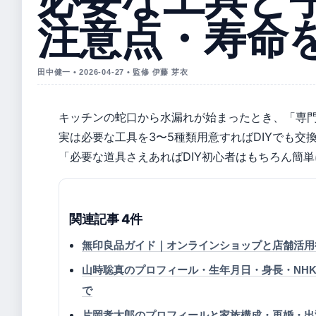
注意点・寿命
田中健一 • 2026-04-27 • 監修 伊藤 芽衣
キッチンの蛇口から水漏れが始まったとき、「専
実は必要な工具を3〜5種類用意すればDIYでも交
「必要な道具さえあればDIY初心者はもちろん簡
関連記事 4件
無印良品ガイド｜オンラインショップと店舗活用
山時聡真のプロフィール・生年月日・身長・NH
で
片岡孝太郎のプロフィールと家族構成・再婚・出