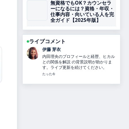
無資格でもOK？カウンセラ
ーになるには？資格・年収・
仕事内容・向いている人を完
全ガイド【2025年版】
ライブコメント
鈴木 蒼
坂本花織の結婚相手や引退理由、世界選
手権4連覇、2026年五輪銀メダル、綺麗
になった理由を解説【最新情報】 の報道
は丁寧で、流れを追いやすいです。
3 分前