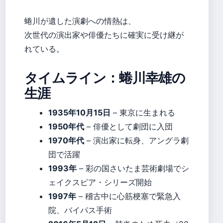
蜷川が遺した演劇への情熱は、
次世代の演出家や俳優たちに確実に受け継が
れている。
タイムライン：蜷川幸雄の
生涯
1935年10月15日
– 東京に生まれる
1950年代
– 俳優として劇団に入団
1970年代
– 演出家に転身、アングラ劇
団で活躍
1993年
– 彩の国さいたま芸術劇場でシ
ェイクスピア・シリーズ開始
1997年
– 稽古中に心筋梗塞で緊急入
院、バイパス手術