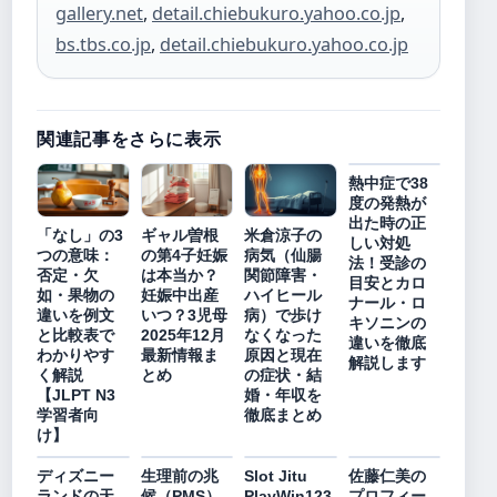
gallery.net
,
detail.chiebukuro.yahoo.co.jp
,
bs.tbs.co.jp
,
detail.chiebukuro.yahoo.co.jp
関連記事をさらに表示
熱中症で38
度の発熱が
出た時の正
「なし」の3
ギャル曽根
米倉涼子の
しい対処
つの意味：
の第4子妊娠
病気（仙腸
法！受診の
否定・欠
は本当か？
関節障害・
目安とカロ
如・果物の
妊娠中出産
ハイヒール
ナール・ロ
違いを例文
いつ？3児母
病）で歩け
キソニンの
と比較表で
2025年12月
なくなった
違いを徹底
わかりやす
最新情報ま
原因と現在
解説します
く解説
とめ
の症状・結
【JLPT N3
婚・年収を
学習者向
徹底まとめ
け】
ディズニー
生理前の兆
Slot Jitu
佐藤仁美の
ランドの天
候（PMS）
PlayWin123
プロフィー