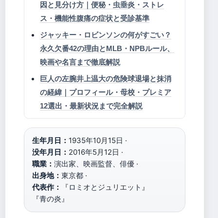
因と見分け方｜便秘・虫垂炎・ストレ
ス・機能性腹痛の症状と受診基準
ジャッキー・ロビンソンの何がすごい？
永久欠番42の理由とMLB・NPBルール、
映画や名言まで徹底解説
巨人の左腕井上温大の危険球退場と抹消
の経緯｜プロフィール・母校・プレミア
12選出・最新状況まで完全解説
生年月日：
1935年10月15日 ·
没年月日：
2016年5月12日 ·
職業：
演出家、映画監督、俳優 ·
出身地：
東京都 ·
代表作：
『ロミオとジュリエット』
『青の炎』