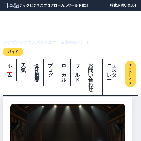
日本語
テック
ビジネス
ブログ
ローカル
ワールド
政治
検索
お問い合わせ
ジアプアンフウンズオ
ンエクオム
ジアプアンフウンズオンエクオム 朝のレポート
ガイド
ホ
天
会
ブ
ロ
ワ
お
ニュ
T
o
ー
気
社
ロ
ー
ー
問
ース
p
ム
概
グ
カ
ル
い
レタ
i
要
ル
ド
合
ー
c
s
わ
せ