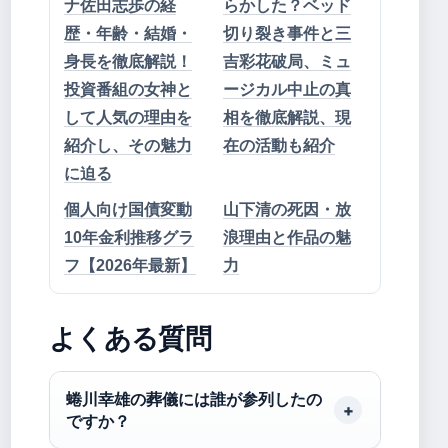
ナ佐田志歩の経
らかした？ベッド
歴・年齢・結婚・
切り裂き事件と三
身長を徹底解説！
吉彩花破局、ミュ
投資番組の女神と
ージカル中止の真
して人気の理由を
相を徹底解説、現
紹介し、その魅力
在の活動も紹介
に迫る
個人向け国債変動
山下清の死因・放
10年金利推移グラ
浪理由と作品の魅
フ【2026年最新】
力
よくある質問
蜷川幸雄の葬儀には誰が参列したの
ですか？