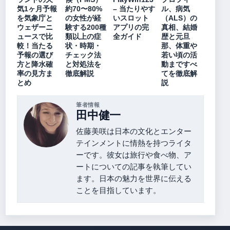
気1ヶ月予報
約70〜80%
– 当たりやす
ル、病気
を気象庁と
の女性が経
いスロット
（ALS）の
ウェザーニ
験する200種
アプリの完
真相、結婚
ュースで比
類以上の症
全ガイド
歴と元旦
較！当たる
状・時期・
那、体重や
予報の選び
チェック法
若い頃の活
方と降水確
と対処法を
動まですべ
率の見方ま
徹底解説
てを徹底解
とめ
説
筆者情報
田中健一
佐藤美咲は日本の文化とエンター
テインメントに情熱を持つライタ
ーです。彼女は旅行や食べ物、ア
ートについての記事を執筆してい
ます。日本の魅力を世界に伝える
ことを目指しています。