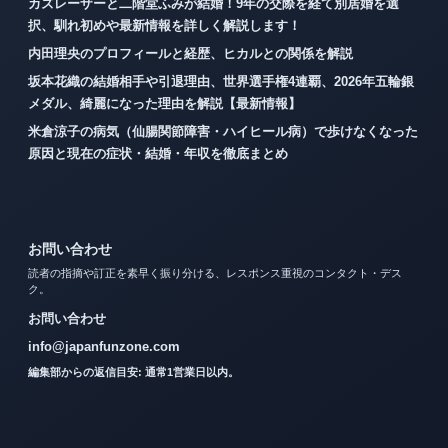
カズレーザーと二階堂ふみが結婚！9年の交際を経て別居婚を選
択、馴れ初めや最新情報を詳しく解説します！
内田理央のプロフィールと経歴、ヒカルとの関係を解説
坂本花織の結婚相手や引退理由、世界選手権4連覇、2026年五輪銀
メダル、綺麗になった理由を解説【最新情報】
米倉涼子の病気（仙腸関節障害・ハイヒール病）で歩けなくなった
原因と現在の症状・結婚・年収を徹底まとめ
お問い合わせ
読者の指摘や訂正を素早く振り分ける、レスポンス重視のコンタクト・デス
ク。
お問い合わせ
info@japanfunzone.com
編集部からの返信目安: 通常1営業日以内。