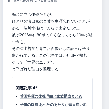
田中健一 • 2026-06-27 • 監修 佐藤 遥
舞台に立つ俳優たちが、
ひとりの演出家の言葉を生涯忘れないことが
ある。蜷川幸雄はそんな演出家だった。
彼が2016年に80歳で亡くなってから10年が経
つ今も、
その演出哲学と育てた俳優たちの証言は語り
継がれている。この記事では、死因や功績、
そして「世界のニナガワ」
と呼ばれた理由を整理する。
関連記事 4件
菅田将暉の休養理由と家族構成まとめ
子供の腹痛 おへそのあたりが毎日痛い原