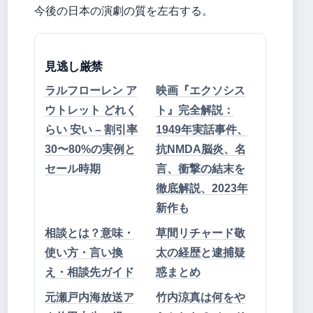
今後の日本の演劇の質を左右する。
見逃し厳禁
ラルフローレン ア
映画『エクソシス
ウトレット どれく
ト』完全解説：
らい 安い – 割引率
1949年実話事件、
30〜80%の実例と
抗NMDA脳炎、名
セール時期
言、衝撃の結末を
徹底解説、2023年
新作も
相談とは？意味・
草間リチャード敬
使い方・言い換
太の経歴と逮捕疑
え・相談先ガイド
惑まとめ
元瀬戸内海放送ア
竹内涼真は何をや