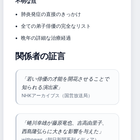
不明な点
肺炎発症の直接のきっかけ
全ての弟子俳優の完全なリスト
晩年の詳細な治療経過
関係者の証言
「若い俳優の才能を開花させることで
知られる演出家」
NHKアーカイブス（国営放送局）
「蜷川幸雄が藤原竜也、吉高由里子、
西島隆弘らに大きな影響を与えた」
withnews（朝日新聞系列メディア）