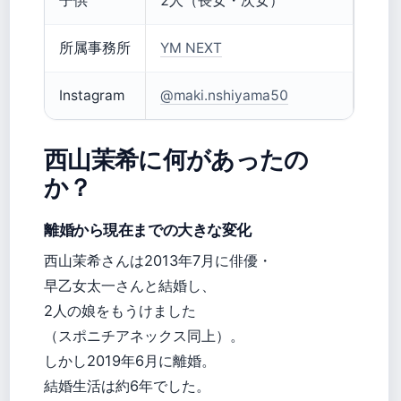
子供
2人（長女・次女）
所属事務所
YM NEXT
Instagram
@maki.nshiyama50
西山茉希に何があったの
か？
離婚から現在までの大きな変化
西山茉希さんは2013年7月に俳優・
早乙女太一さんと結婚し、
2人の娘をもうけました
（スポニチアネックス同上）。
しかし2019年6月に離婚。
結婚生活は約6年でした。