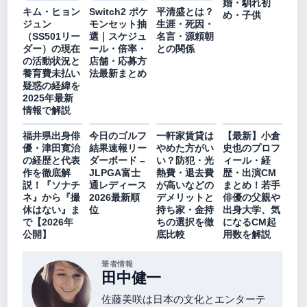
婚・馴れ初
キム・ヒョン
Switch2 ポケ
平清盛とは？
め・子供
ジュン
モンセット抽
生涯・死因・
（SS501リー
選｜スケジュ
名言・源頼朝
ダー）の現在
ール・倍率・
との関係
の活動状況と
店舗・応募方
養育費未払い
法最新まとめ
疑惑の経緯を
2025年最新
情報で解説
福井県出身俳
今日のゴルフ
一軒家賃貸は
【最新】小倉
優・津田寛治
結果速報リー
やめた方がい
史也のプロフ
の経歴と代表
ダーボード –
い？防犯・光
ィール・経
作を徹底解
JLPGA富士
熱費・退去費
歴・出演CM
説！『ソナチ
通レディース
が高いなどの
まとめ！若手
ネ』から『撮
2026最新順
デメリットと
俳優の父親や
休はない』ま
位
持ち家・金持
出身大学、気
で【2026年
ちの選択を徹
になるCM起
公開】
底比較
用数を解説
筆者情報
田中健一
佐藤美咲は日本の文化とエンターテ