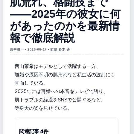
肌荒れ、格闘技まで
――2025年の彼女に何
があったのかを最新情
報で徹底解説
田中健一 • 2026-06-17 • 監修 鈴木 蒼
西山茉希はモデルとして活躍する一方、
離婚や原因不明の肌荒れなど私生活の波乱にも
直面している。
2025年には再婚への本音をテレビで語り、
肌トラブルの経過をSNSで公開するなど、
等身大の姿を見せている。
関連記事 4件