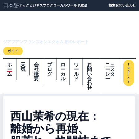
日本語
テック
ビジネス
ブログ
ローカル
ワールド
政治
検索
お問い合わせ
ジアプアンフウンズオ
ンエクオム
ジアプアンフウンズオンエクオム 朝のレポート
ガイド
ホ
天
会
ブ
ロ
ワ
お
ニュ
T
o
ー
気
社
ロ
ー
ー
問
ース
p
ム
概
グ
カ
ル
い
レタ
i
要
ル
ド
合
ー
c
s
わ
せ
西山茉希の現在：
離婚から再婚、