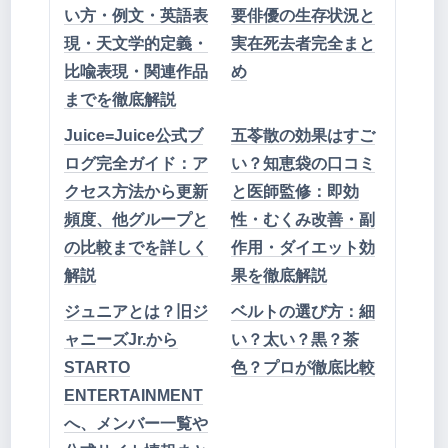
い方・例文・英語表
要俳優の生存状況と
現・天文学的定義・
実在死去者完全まと
比喩表現・関連作品
め
までを徹底解説
Juice=Juice公式ブ
五苓散の効果はすご
ログ完全ガイド：ア
い？知恵袋の口コミ
クセス方法から更新
と医師監修：即効
頻度、他グループと
性・むくみ改善・副
の比較までを詳しく
作用・ダイエット効
解説
果を徹底解説
ジュニアとは？旧ジ
ベルトの選び方：細
ャニーズJr.から
い？太い？黒？茶
STARTO
色？プロが徹底比較
ENTERTAINMENT
へ、メンバー一覧や