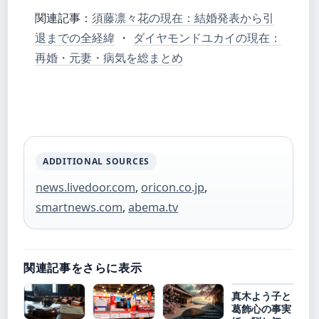
関連記事：
須藤凛々花の現在：結婚発表から引
退までの全経緯
・
ダイヤモンドユカイの現在：
再婚・元妻・病気を総まとめ
ADDITIONAL SOURCES
news.livedoor.com
,
oricon.co.jp
,
smartnews.com
,
abema.tv
関連記事をさらに表示
真木よう子と
葛飾心の事実