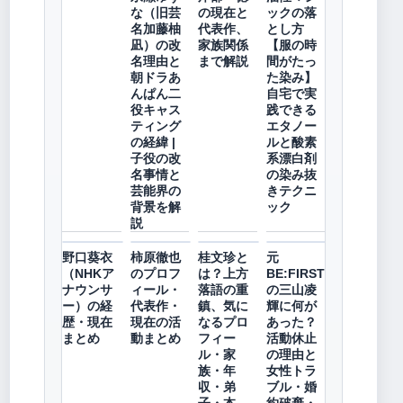
な（旧芸
の現在と
ックの落
名加藤柚
代表作、
とし方
凪）の改
家族関係
【服の時
名理由と
まで解説
間がたっ
朝ドラあ
た染み】
んぱん二
自宅で実
役キャス
践できる
ティング
エタノー
の経緯 |
ルと酸素
子役の改
系漂白剤
名事情と
の染み抜
芸能界の
きテクニ
背景を解
ック
説
野口葵衣
柿原徹也
桂文珍と
元
（NHKア
のプロフ
は？上方
BE:FIRST
ナウンサ
ィール・
落語の重
の三山凌
ー）の経
代表作・
鎮、気に
輝に何が
歴・現在
現在の活
なるプロ
あった？
まとめ
動まとめ
フィー
活動休止
ル・家
の理由と
族・年
女性トラ
収・弟
ブル・婚