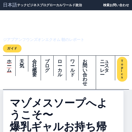
日本語
テック
ビジネス
ブログ
ローカル
ワールド
政治
検索
お問い合わせ
ジアプアンフウンズオ
ンエクオム
ジアプアンフウンズオンエクオム 朝のレポート
ガイド
ホ
天
会
ブ
ロ
ワ
お
ニュ
T
o
ー
気
社
ロ
ー
ー
問
ース
p
ム
概
グ
カ
ル
い
レタ
i
要
ル
ド
合
ー
c
s
わ
せ
マゾメスソープへよ
うこそ〜
爆乳ギャルお持ち帰