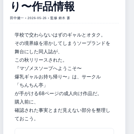
り〜作品情報
田中健一 • 2026-05-26 • 監修 鈴木 蒼
学校で交わらないはずのギャルとオタク。
その境界線を溶かしてしまうソープランドを
舞台にした同人誌が、
この秋リリースされた。
『マゾメスソープへようこそ〜
爆乳ギャルお持ち帰り〜』は、サークル
「ちんちん亭」
が手がける68ページの成人向け作品だ。
購入前に、
確認された事実とまだ見えない部分を整理し
ておこう。