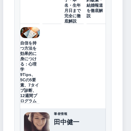
子・本
約破棄・
名・生年
結婚報道
月日まで
を徹底解
完全に徹
説
底解説
自信を持
つ方法を
効果的に
身につけ
る：心理
学
9Tips、
5Cの5要
素、7タイ
プ診断、
12週間プ
ログラム
筆者情報
田中健一