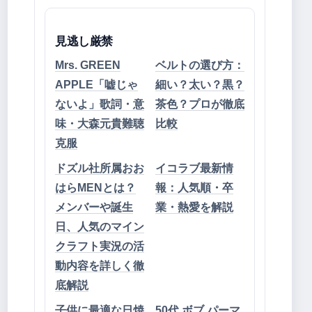
見逃し厳禁
Mrs. GREEN
ベルトの選び方：
APPLE「嘘じゃ
細い？太い？黒？
ないよ」歌詞・意
茶色？プロが徹底
味・大森元貴難聴
比較
克服
ドズル社所属おお
イコラブ最新情
はらMENとは？
報：人気順・卒
メンバーや誕生
業・熱愛を解説
日、人気のマイン
クラフト実況の活
動内容を詳しく徹
底解説
子供に最適な日焼
50代 ボブ パーマ