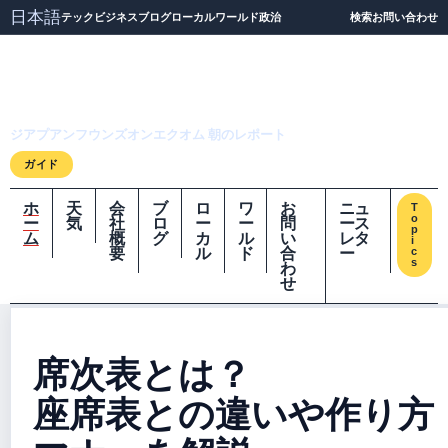
日本語
テック
ビジネス
ブログ
ローカル
ワールド
政治
検索
お問い合わせ
ジアプアンフウンズオ
ンエクオム
ジアプアンフウンズオンエクオム 朝のレポート
ガイド
ホ
天
会
ブ
ロ
ワ
お
ニュ
T
o
ー
気
社
ロ
ー
ー
問
ース
p
ム
概
グ
カ
ル
い
レタ
i
要
ル
ド
合
ー
c
s
わ
せ
席次表とは？
座席表との違いや作り方