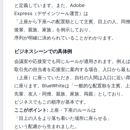
と定義しています。また、Adobe
Express（デザインツール運営）は
「上座から下座への配置順として主賓、目上の人、同
後輩、親族、家族」を例示しており、
序列が明確に決められていることがわかります。
ビジネスシーンでの具体例
会議室や応接室でも同じルールが適用されます。例え
取引先の担当者を応接室に案内する場合、入口から最
（上座）に座っていただき、自社の人間は入口に近い
に座ります。BlueWhiteは「一般的な配置順を主賓、
先輩、友人・同僚、親族、家族、両親」としており、
ビジネスでもこの順序が基本です。
ここがポイント:
上座・下座のルールは
「目上の人をより落ち着いた場所に座らせる」
という配慮から生まれました。