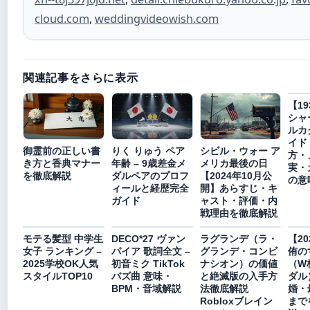
cloud.com
,
weddingvideowish.com
関連記事をさらに表示
【1
シャ
ルカ
イド
御霊前の正しい書
りく りゅう ペア
シビル・ウォー ア
方・
き方と香典マナー
年齢 – 9歳差金メ
メリカ最後の日
実・
を徹底解説
ダルペアのプロフ
【2024年10月公
の意
ィールと経歴完全
開】あらすじ・キ
ガイド
ャスト・評価・内
戦理由を徹底解説
モテる髪型 中学生
DECO*27 ヴァン
ラグランデ（ラ・
【2
女子 ランキング –
パイア 歌詞全文 –
グランデ・コンビ
侑の
2025学校OK人気
初音ミク TikTok
ナシオン）の価値
（W
スタイルTOP10
バズ曲 意味・
と絶滅版の入手方
ダル
BPM・音域解説
法徹底解説
婚・
Robloxブレイン
まで