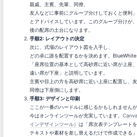
親戚、主賓、先輩、同僚、
友人などに事前にグループ分けしておくと便利
とアドバイスしています。このグループ分けが
後の配席の土台になります。
手順2: レイアウトの決定
次に、式場のレイアウト図を入手し、
どの卓に誰を配置するかを決めます。BlueWhit
「座席位置の基本として高砂席に近い席が上座
遠い席が下座」と説明しています。
主賓や目上の方を高砂席に近い上座に配置し、
同僚は下座側にします。
手順3: デザインと印刷
ここが一番のハードルに感じるかもしれません
今はオンラインツールが充実しています。
Can
インデザインツール）
は「席次表テンプレート
テキストや素材を差し替えるだけで作成できる