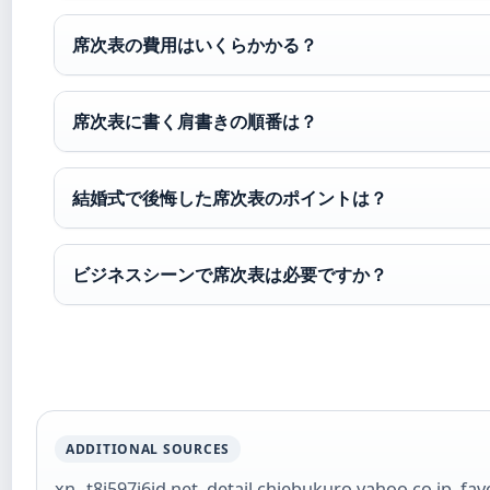
席次表の費用はいくらかかる？
席次表に書く肩書きの順番は？
結婚式で後悔した席次表のポイントは？
ビジネスシーンで席次表は必要ですか？
ADDITIONAL SOURCES
xn--t8j597j6jd.net
,
detail.chiebukuro.yahoo.co.jp
,
fav