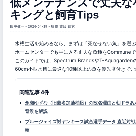
低メンテナンスで丈夫な
キングと飼育Tips
田中健一 • 2026-04-19 • 監修 渡辺 結衣
水槽生活を始めるなら、まずは「死なせない魚」を選
ホームセンターでも手に入る丈夫な魚種をCommune
このガイドでは、Spectrum BrandsやT-Aquag
60cm小型水槽に最適な10種以上の魚を優先度付きで
関連記事 4件
永瀬ゆずな（旧芸名加藤柚凪）の改名理由と朝ドラあん
背景を解説
ブルージェイズ対ヤンキース試合選手データ 直近対
較