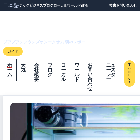
日本語
テック
ビジネス
ブログ
ローカル
ワールド
政治
検索
お問い合わせ
ジアプアンフウンズオ
ンエクオム
ジアプアンフウンズオンエクオム 朝のレポート
ガイド
ホ
天
会
ブ
ロ
ワ
お
ニュ
T
o
ー
気
社
ロ
ー
ー
問
ース
p
ム
概
グ
カ
ル
い
レタ
i
要
ル
ド
合
ー
c
s
わ
せ