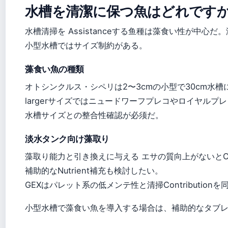
水槽を清潔に保つ魚はどれです
水槽清掃を Assistanceする鱼種は藻食い性が中
小型水槽ではサイズ制約がある。
藻食い魚の種類
オトシンクルス・シペリは2〜3cmの小型で30cm水
largerサイズではニュードワーフプレコやロイヤルプ
水槽サイズとの整合性確認が必须だ。
淡水タンク向け藻取り
藻取り能力と引き換えに与える エサの質向上がないとOn
補助的なNutrient補充も検討したい。
GEXはパレット系の低メンテ性と清掃Contributi
小型水槽で藻食い魚を導入する場合は、補助的なタブ