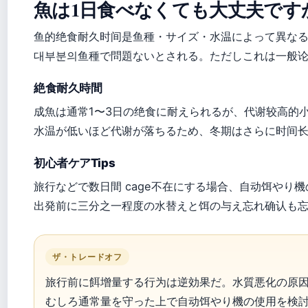
魚は1日食べなくても大丈夫です
鱼的绝食耐久时间是鱼種・サイズ・水温によって異なる
대부분의鱼種で問題ないとされる。ただしこれは一般
絶食耐久時間
成魚は通常1〜3日の绝食に耐えられるが、代谢较高的小型
水温が低いほど代谢が落ちるため、冬期はさらに时间
初心者ケアTips
旅行などで数日間 cage不在にする場合、自动饵やり
出発前に三分之一程度の水替えと饵の与え忘れ确认も忘t
ザ・トレードオフ
旅行前に餌增量する行为は逆効果だ。水質悪化の原
むしろ通常量を守った上で自动饵やり機の使用を検