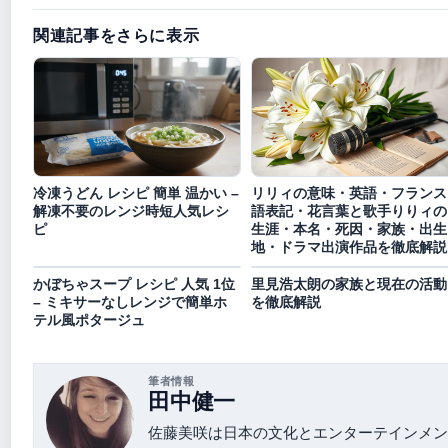
関連記事をさらに表示
冷凍うどん レシピ 簡単 温かい –
リリィの意味・英語・フランス
解凍不要のレンジ時短人気レシ
語表記・花言葉と歌手りりィの
ピ
生涯・本名・死因・家族・出生
地・ドラマ出演作品を徹底解説
かぼちゃスープ レシピ 人気 1位
里見浩太朗の家族と現在の活動
– ミキサーなしレンジで簡単ホ
を徹底解説
テル風ポタージュ
筆者情報
田中健一
佐藤美咲は日本の文化とエンターテインメン