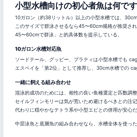
小型水槽向けの初心者魚は何で
10ガロン（約38リットル）以上の小型水槽では、30cm
このサイズで群泳させるなら45〜60cm规格が推奨され、K
45〜60cmで群泳」と的具体数を提示している。
10ガロン水槽対応魚
ソードテール、グッピー、プラティは小型水槽でも cag
エスペイを「第2位」として推荐し、30cm水槽での c
一緒に飼える組み合わせ
混泳的成功のためには、相性の良い鱼種選定と匹数調
セイルフィンモリーは気が荒いため避けるべきとの注记
代わりに穏やかなテトラ系や小型エビとの併用が安心
中层泳魚と底層魚の組み合わせなら、水槽全体を使っ