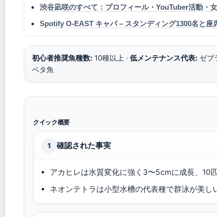
渋谷凪咲のすべて：プロフィール・YouTuber活動
Spotify O-EAST キャパ – スタンディング1300名
初心者推奨魚種数:
10種以上 ·
低メンテナンス代表:
ゼブラ
ベタ魚
クイック概要
確認された事実
1
アカヒレは水質変化に強く3〜5cmに成長、1
ネオンテトラは小型水槽の代表種で群泳が美し