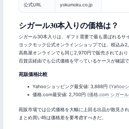
公式URL
yokumoku.co.jp
シガール30本入りの価格は？
シガール30本入りは、ギフト需要で最も選ばれるサ
ヨックモック公式オンラインショップでは、税込み2,9
高島屋オンラインでも同じ2,970円で販売されており 
百貨店経由でも公式価格を守っているケースが確認
苑販価格比較
Yahooショッピング最安値: 3,888円 (
Yaho
価格.com最安値: 2,700円 (
価格.com シガー
苑販市場では公式価格を大幅に上回る出品が散見さ
まとめ買い時は価格差を要考虑すべきだ。