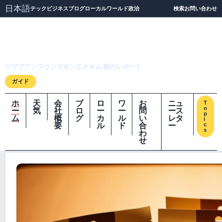
日本語
テック
ビジネス
ブログ
ローカル
ワールド
政治
検索
お問い合わせ
ジアプアンフウンズオ
ンエクオム
ジアプアンフウンズオンエクオム 朝のレポート
ガイド
ホ
天
会
ブ
ロ
ワ
お
ニュ
T
o
ー
気
社
ロ
ー
ー
問
ース
p
ム
概
グ
カ
ル
い
レタ
i
要
ル
ド
合
ー
c
s
わ
せ