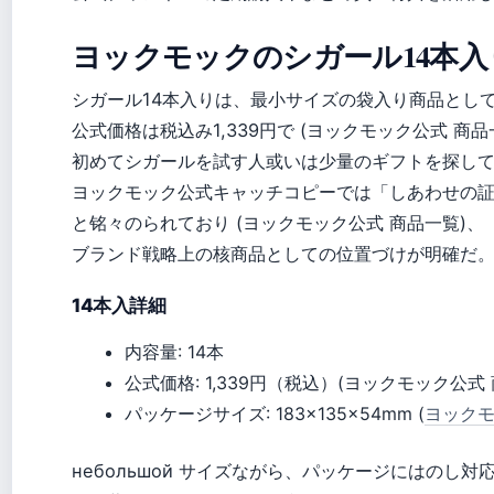
ヨックモックのシガール14本
シガール14本入りは、最小サイズの袋入り商品とし
公式価格は税込み1,339円で (ヨックモック公式 商品
初めてシガールを試す人或いは少量のギフトを探し
ヨックモック公式キャッチコピーでは「しあわせの証
と铭々のられており (ヨックモック公式 商品一覧)、
ブランド戦略上の核商品としての位置づけが明確だ
14本入詳細
内容量: 14本
公式価格: 1,339円（税込）(ヨックモック公式
パッケージサイズ: 183×135×54mm (
ヨックモ
небольшой サイズながら、パッケージにはのし対