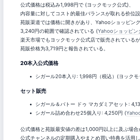
公式価格は税込み1,998円で (ヨックモック公式)、
内容量に対してコスト的最佳バランスが取れる价位
苑販渠道では価格に開きがあり、Yahooショッピングで
3,240円の範囲で確認されている (
Yahooショッピ
楽天市場でもヨックモック公式店で販売されているが 
苑販价格为3,719円と報告されている。
20本入公式価格
シガール20本入り: 1,998円（税込）(ヨック
セット販売
シガール＆バトー ドゥ マカダミアセット: 4,13
シガール詰め合わせ25個入り: 4,250円 (
Yah
公式価格と苑販最安値の差は1,000円以上に及ぶ場
公式チャンネルの定期購入やまとめ買い特典を活用