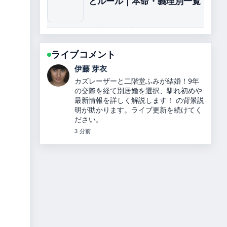
とルール｜本命・義理別一覧
ライブコメント
鈴木 蒼
内田理央のプロフィールと経歴、ヒカル
との関係を解説 の報道は丁寧で、流れを
追いやすいです。
5 分前