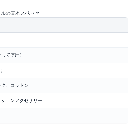
ールの基本スペック
折って使用）
辺）
ルク、コットン
ッションアクセサリー