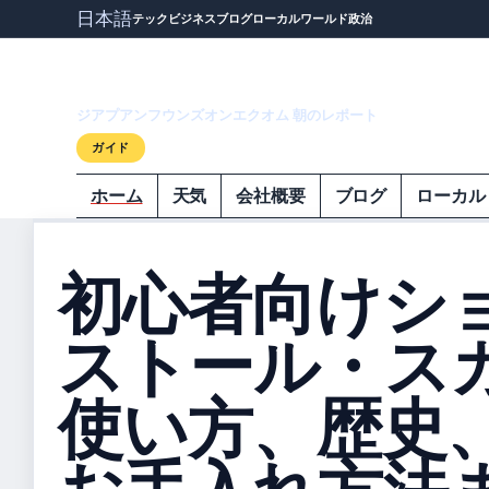
日本語
テック
ビジネス
ブログ
ローカル
ワールド
政治
ジアプアンフウ
ジアプアンフウンズオンエクオム 朝のレポート
ガイド
ホーム
天気
会社概要
ブログ
ローカル
初心者向けシ
ストール・ス
使い方、歴史