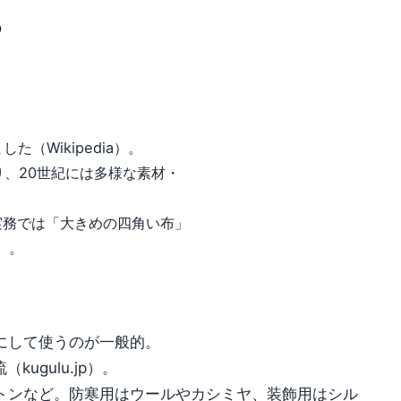
？
（Wikipedia）。
り、20世紀には多様な素材・
実務では「大きめの四角い布」
p）。
にして使うのが一般的。
kugulu.jp）。
トンなど。防寒用はウールやカシミヤ、装飾用はシル