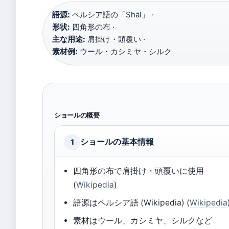
語源:
ペルシア語の「Shāl」 ·
形状:
四角形の布 ·
主な用途:
肩掛け・頭覆い ·
素材例:
ウール・カシミヤ・シルク
ショールの概要
ショールの基本情報
1
四角形の布で肩掛け・頭覆いに使用
(
Wikipedia
)
語源はペルシア語 (Wikipedia) (
Wikipedia
素材はウール、カシミヤ、シルクなど