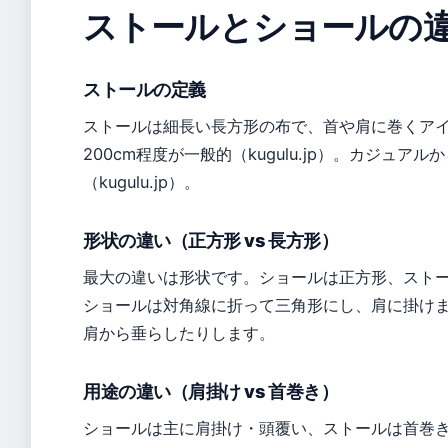
ストールとショールの
ストールの定義
ストールは細長い長方形の布で、首や肩に巻くアイテ
200cm程度が一般的（kugulu.jp）。カジュ
（kugulu.jp）。
形状の違い（正方形 vs 長方形）
最大の違いは形状です。ショールは正方形、スト
ショールは対角線に折って三角形にし、肩に掛け
肩から垂らしたりします。
用途の違い（肩掛け vs 首巻き）
ショールは主に肩掛け・頭覆い、ストールは首巻