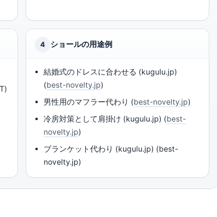
ショールの用途例
4
結婚式のドレスに合わせる (kugulu.jp)
(
best-novelty.jp
)
T)
男性用のマフラー代わり (
best-novelty.jp
)
冷房対策として肩掛け (kugulu.jp) (
best-
novelty.jp
)
ブランケット代わり (kugulu.jp) (best-
novelty.jp)