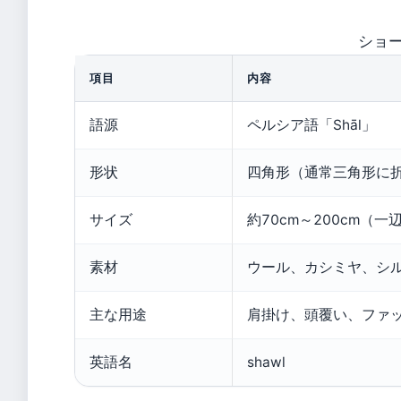
ショ
項目
内容
語源
ペルシア語「Shāl」
形状
四角形（通常三角形に
サイズ
約70cm～200cm（一
素材
ウール、カシミヤ、シ
主な用途
肩掛け、頭覆い、ファ
英語名
shawl