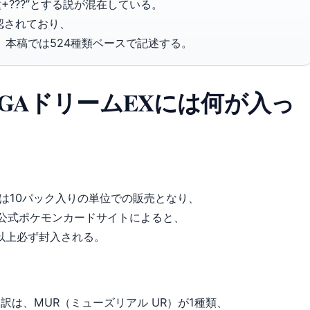
+???”とする説が混在している。
認されており、
本稿では524種類ベースで記述する。
GAドリームEXには何が入っ
Xは10パック入りの単位での販売となり、
だ。公式ポケモンカードサイトによると、
枚以上必ず封入される。
訳は、MUR（ミューズリアル UR）が1種類、