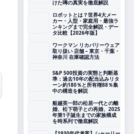
けた噂の真実を徹底解説
ロボットとは？世界4大メー
カー・人型・家庭用・最強ラ
ンキングまで完全解説・デー
タ比較【2026年版】
ワークマン リカバリーウェア
取り扱い 店舗 – 東京・千葉・
神奈川 在庫確認方法
S&P 500投資の実態と判断基
準：過去10年の配当込みリタ
ーン約180％と所有権88％集
中の構造を解説
船越英一郎の松居一代との離
婚、松下萌子との再婚、2025
年第1子誕生までの家族構成
を時系列で徹底解説
【1930年代考案】シャーリー