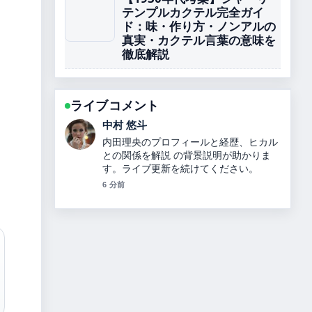
テンプルカクテル完全ガイ
ド：味・作り方・ノンアルの
真実・カクテル言葉の意味を
徹底解説
ライブコメント
山本 葵
坂本花織の結婚相手や引退理由、世界選
手権4連覇、2026年五輪銀メダル、綺麗
になった理由を解説【最新情報】 の報道
は丁寧で、流れを追いやすいです。
8 分前