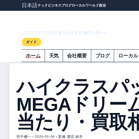
日本語
テック
ビジネス
ブログ
ローカル
ワールド
政治
ジアプアンフウ
ジアプアンフウンズオンエクオム 朝のレポート
ガイド
ホーム
天気
会社概要
ブログ
ローカル
ハイクラスパ
MEGAドリー
当たり・買取
田中健一 • 2026-05-04 • 監修 渡辺 結衣