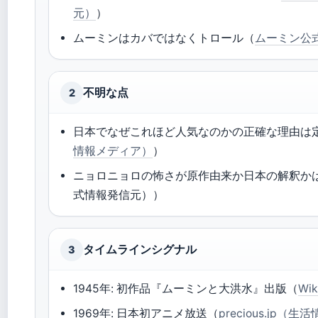
元）
）
ムーミンはカバではなくトロール（
ムーミン公
不明な点
2
日本でなぜこれほど人気なのかの正確な理由は
情報メディア）
）
ニョロニョロの怖さが原作由来か日本の解釈か
式情報発信元））
タイムラインシグナル
3
1945年: 初作品『ムーミンと大洪水』出版（
Wi
1969年: 日本初アニメ放送（
precious.jp（