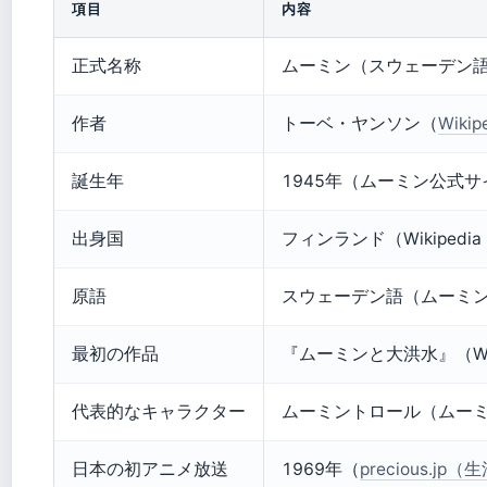
項目
内容
正式名称
ムーミン（スウェーデン語: 
作者
トーベ・ヤンソン（
Wik
誕生年
1945年（ムーミン公式
出身国
フィンランド（Wikiped
原語
スウェーデン語（ムーミ
最初の作品
『ムーミンと大洪水』（Wi
代表的なキャラクター
ムーミントロール（ムー
日本の初アニメ放送
1969年（
precious.j