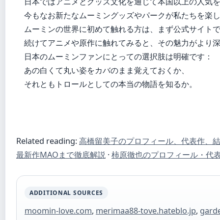
日本ではアニメとグッズ文化を通じて本国以上の人気
今もなお新たなムーミングッズやパークが私たちを楽
ムーミンの世界に初めて触れる方は、まず公式サイト
続けてアニメや原作に触れてみると、その魅力がより
日本のムーミンファンにとっての選択肢は明確です：
あの白くて丸い姿をカバのまま覚えておくか、
それともトロールとしての本当の物語を知るか。
Related reading:
高橋留美子のプロフィール、代表作、
最新作MAOまで徹底解説
·
柿原徹也のプロフィール・代
ADDITIONAL SOURCES
moomin-love.com
,
merimaa88-tove.hateblo.jp
,
gard