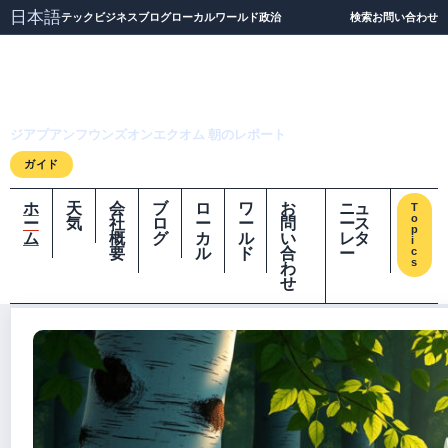
日本語
テック
ビジネス
ブログ
ローカル
ワールド
政治
検索
お問い合わせ
ジアプアンフウンズオ
ンエクオム
ジアプアンフウンズオンエクオム 朝のレポート
ガイド
ホ
天
会
ブ
ロ
ワ
お
ニュ
T
o
ー
気
社
ロ
ー
ー
問
ース
p
ム
概
グ
カ
ル
い
レタ
i
要
ル
ド
合
ー
c
s
わ
せ