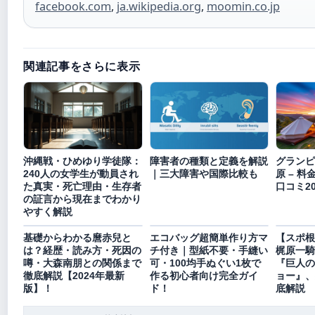
facebook.com
,
ja.wikipedia.org
,
moomin.co.jp
関連記事をさらに表示
沖縄戦・ひめゆり学徒隊：
障害者の種類と定義を解説
グランピ
240人の女学生が動員され
｜三大障害や国際比較も
原 – 
た真実・死亡理由・生存者
口コミ2
の証言から現在までわかり
やすく解説
基礎からわかる麿赤兒と
エコバッグ超簡単作り方マ
【スポ根
は？経歴・読み方・死因の
チ付き｜型紙不要・手縫い
梶原一騎
噂・大森南朋との関係まで
可・100均手ぬぐい1枚で
『巨人の
徹底解説【2024年最新
作る初心者向け完全ガイ
ョー』、
版】！
ド！
底解説