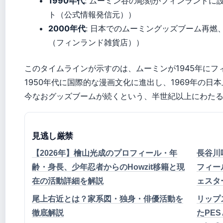
1990年代
: ムーミン谷の彫刻がフィンランドに
ト（公式情報発信元））
2000年代
: 日本でのムーミングッズブーム再
（フィンランド雑貨店））
このタイムラインが示すのは、ムーミンが1945年にフ
1950年代に国際的な漫画文化に進出し、1969年の日
今なおグッズブームが続くという、半世紀以上にわた
見逃し厳禁
【2026年】檜山光成のプロフィール・年
長谷川
齢・身長、少年忍者からのHowzit移籍と現
フィー
在の活動詳細を解説
ェスタ
尾上右近とは？家系図・独身・俳優活動を
リップ
徹底解説
たPE