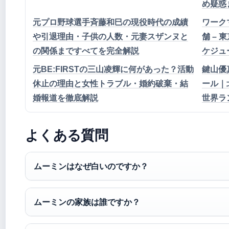
め疑惑
元プロ野球選手斉藤和巳の現役時代の成績
ワーク
や引退理由・子供の人数・元妻スザンヌと
舗 –
の関係まですべてを完全解説
ケジュ
元BE:FIRSTの三山凌輝に何があった？活動
鍵山優
休止の理由と女性トラブル・婚約破棄・結
ール｜
婚報道を徹底解説
世界ラ
よくある質問
ムーミンはなぜ白いのですか？
ムーミンの家族は誰ですか？