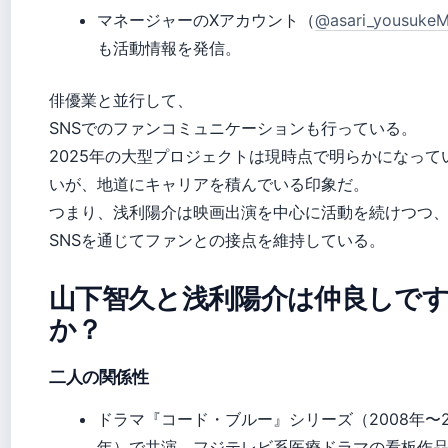
マネージャーのXアカウント（
@asari_yousuke
も活動情報を発信。
俳優業と並行して、
SNSでのファンコミュニケーションも行っている。
2025年の大型プロジェクトは現時点で明らかになって
いが、地道にキャリアを積んでいる印象だ。
つまり、浅利陽介は映画出演を中心に活動を続けつつ
SNSを通じてファンとの接点を維持している。
山下智久と浅利陽介は仲良しで
か？
二人の関係性
ドラマ『コード・ブルー』シリーズ（2008年〜2
年）で共演。フジテレビ系医療ドラマの看板作