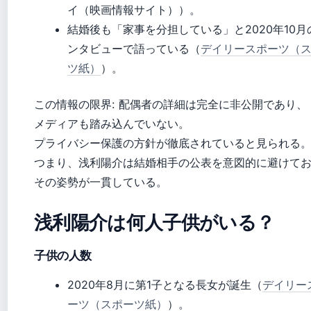
イ（映画情報サイト））。
結婚後も「家事を分担している」と2020年10月
ンタビューで語っている（
デイリースポーツ（
ツ紙）
）。
この情報の限界: 配偶者の詳細は完全に非公開であり、
メディアも踏み込んでいない。
プライバシー保護の方針が徹底されていると見られる
つまり、浅利陽介は結婚相手の公表を意図的に避けて
その姿勢が一貫している。
浅利陽介は何人子供がいる？
子供の人数
2020年8月に第1子となる長女が誕生（
デイリー
ーツ（スポーツ紙）
）。