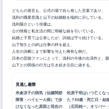
どちらの発言も、公式の場で自ら発した言葉であり、
浅利の職業意識と山下の結婚観を端的に示している。
浅利陽介という俳優は、
公の情報と私生活の間に明確な線を引いている。
結婚と子育ては公表したが、詳細は守り続けている。
山下智久との絆は仕事の枠を超え、
人生の決断にまで影響を与えた稀有な例だ。
日本の芸能ファンにとって、浅利の今後の出演作と、
山下との関係の行方は引き続き注目に値する。
見逃し厳禁
米倉涼子の病気（仙腸関節
松原千明はいつ亡くな
障害・ハイヒール病）で歩
た？64歳・死亡日・結
けなくなった原因と現在の
（石田純一、オリバー