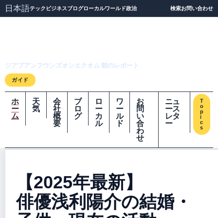
日本語
テック
ビジネス
ブログ
ローカル
ワールド
政治
検索
お問い合わせ
ジアプアンフウンズオ
ンエクオム
ジアプアンフウンズオンエクオム 朝のレポート
ガイド
ホ
天
会
ブ
ロ
ワ
お
ニュ
T
o
ー
気
社
ロ
ー
ー
問
ース
p
ム
概
グ
カ
ル
い
レタ
i
要
ル
ド
合
ー
c
s
わ
せ
【2025年最新】
俳優浅利陽介の結婚・