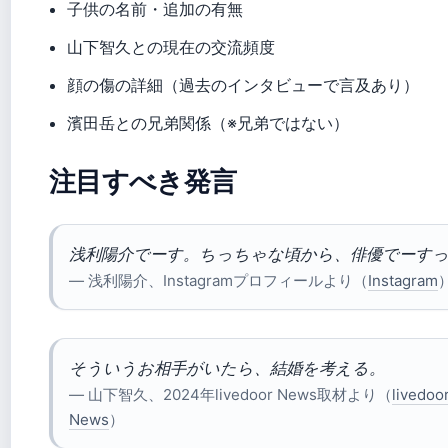
子供の名前・追加の有無
山下智久との現在の交流頻度
顔の傷の詳細（過去のインタビューで言及あり）
濱田岳との兄弟関係（※兄弟ではない）
注目すべき発言
浅利陽介でーす。ちっちゃな頃から、俳優でーす
— 浅利陽介、Instagramプロフィールより（
Instagram
そういうお相手がいたら、結婚を考える。
— 山下智久、2024年livedoor News取材より（
livedoo
News
）