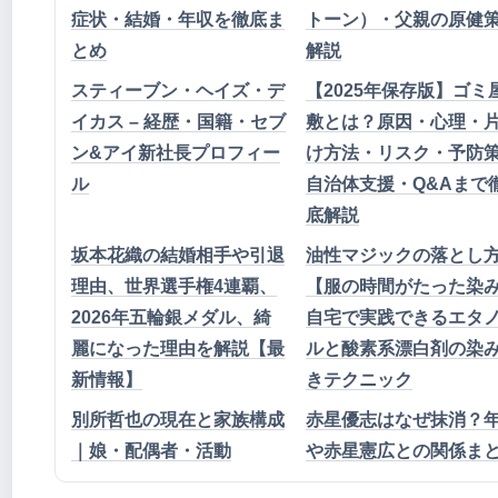
症状・結婚・年収を徹底ま
トーン）・父親の原健
とめ
解説
スティーブン・ヘイズ・デ
【2025年保存版】ゴミ
イカス – 経歴・国籍・セブ
敷とは？原因・心理・
ン&アイ新社長プロフィー
け方法・リスク・予防
ル
自治体支援・Q&Aまで
底解説
坂本花織の結婚相手や引退
油性マジックの落とし
理由、世界選手権4連覇、
【服の時間がたった染
2026年五輪銀メダル、綺
自宅で実践できるエタ
麗になった理由を解説【最
ルと酸素系漂白剤の染
新情報】
きテクニック
別所哲也の現在と家族構成
赤星優志はなぜ抹消？
｜娘・配偶者・活動
や赤星憲広との関係ま