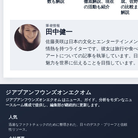
数も解説
徹底解説、現在
成、佐野
の活動も紹介
の比較ま
解説
筆者情報
田中健一
佐藤美咲は日本の文化とエンターテインメン
情熱を持つライターです。彼女は旅行や食べ
アートについての記事を執筆しています。日
魅力を世界に伝えることを目指しています。
ジアプアンフウンズオンエクオム
ジアプアンフウンズオンエクオム はニュース、ガイド、分析をモダンなニュ
ースルーム構成で提供し、編集部が継続的に更新します。
人気
迅速なファクトチェックのために整理された、日々のデスク・ブリーフと信頼
性リソース。