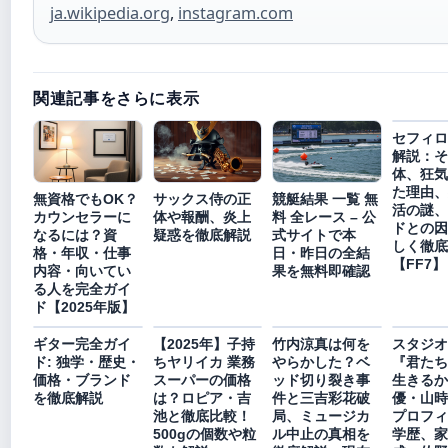
ja.wikipedia.org
,
instagram.com
関連記事をさらに表示
セフィロ
解説：そ
体、狂気
た理由、
無資格でもOK？
サックス侍の正
競艇結果 一覧 無
活の謎、
カウンセラーに
体や報酬、炎上
料 全レース – 公
ドとの因
なるには？資
疑惑を徹底解説
式サイトで本
しく徹底
格・年収・仕事
日・昨日の全結
【FF7
内容・向いてい
果を無料即確認
る人を完全ガイ
ド【2025年版】
ギター完全ガイ
【2025年】子持
竹内涼真は何を
スタジオ
ド: 独学・歴史・
ちヤリイカ 業務
やらかした？ベ
『君たち
価格・ブランド
スーパーの価格
ッド切り裂き事
生きるか
を徹底解説
は？ロピア・吉
件と三吉彩花破
優・山時
池と徹底比較！
局、ミュージカ
プロフィ
500gの個数や粒
ル中止の真相を
学歴、家