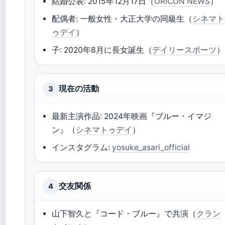
結婚公表: 2015年12月17日（
ORICON NEWS
）
配偶者: 一般女性・大正大学の同級生（
シネマト
ゥデイ
）
子: 2020年8月に長女誕生（
デイリースポーツ
）
現在の活動
3
最新主演作品: 2024年映画『ブルー・イマジ
ン』（
シネマトゥデイ
）
インスタグラム:
yosuke_asari_official
交友関係
4
山下智久と『コード・ブルー』で共演（
クラン