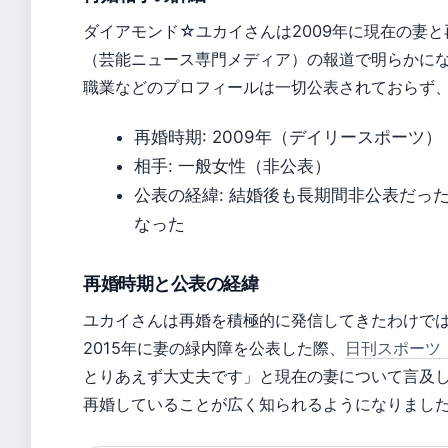
ダイアモンド☆ユカイさんは2009年に現在の妻
（芸能ニュース専門メディア）の報道で明らかに
職業などのプロフィールは一切公表されておらず
再婚時期: 2009年（デイリースポーツ）
相手: 一般女性（非公表）
公表の経緯: 結婚後も長期間非公表だっ
なった
再婚時期と公表の経緯
ユカイさんは再婚を積極的に発信してきたわけで
2015年に妻の緑内障を公表した際、
日刊スポーツ
とりあえず大丈夫です」と現在の妻について言及
再婚していることが広く知られるようになりまし