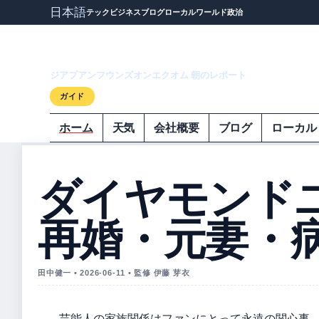
日本語
テック
ビジネス
ブログ
ローカル
ワールド
政治
ジアプアンフウ
ジアプアンフウンズオンエクオム 朝のレポート
ガイド
ホーム
天気
会社概要
ブログ
ローカル
ダイヤモンド
再婚・元妻・
田中健一 • 2026-06-11 • 監修 伊藤 芽衣
芸能人の家族関係はファンにとって永遠の関心事