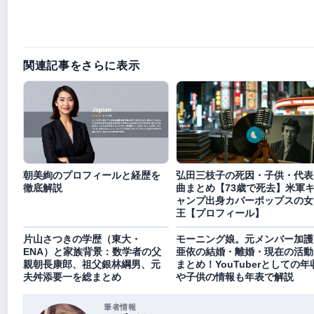
関連記事をさらに表示
朝美絢のプロフィールと経歴を
弘田三枝子の死因・子供・代表
徹底解説
曲まとめ【73歳で死去】米軍
ャンプ出身カバーポップスの女
王【プロフィール】
片山さつきの学歴（東大・
モーニング娘。元メンバー加護
ENA）と家族背景：数学者の父
亜依の結婚・離婚・現在の活動
親朝長康郎、祖父銀林綱男、元
まとめ！YouTuberとしての年
夫舛添要一を総まとめ
や子供の情報も年表で解説
筆者情報