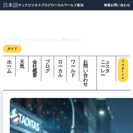
日本語
テック
ビジネス
ブログ
ローカル
ワールド
政治
検索
お問い合わせ
ジアプアンフウンズオ
ンエクオム
ジアプアンフウンズオンエクオム 朝のレポート
ガイド
ホ
天
会
ブ
ロ
ワ
お
ニュ
T
o
ー
気
社
ロ
ー
ー
問
ース
p
ム
概
グ
カ
ル
い
レタ
i
要
ル
ド
合
ー
c
s
わ
せ