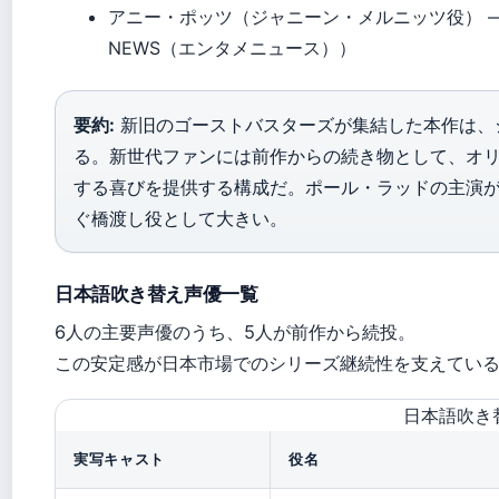
アニー・ポッツ（ジャニーン・メルニッツ役） —
NEWS（エンタメニュース））
要約:
新旧のゴーストバスターズが集結した本作は、
る。新世代ファンには前作からの続き物として、オ
する喜びを提供する構成だ。ポール・ラッドの主演
ぐ橋渡し役として大きい。
日本語吹き替え声優一覧
6人の主要声優のうち、5人が前作から続投。
この安定感が日本市場でのシリーズ継続性を支えてい
日本語吹き
実写キャスト
役名