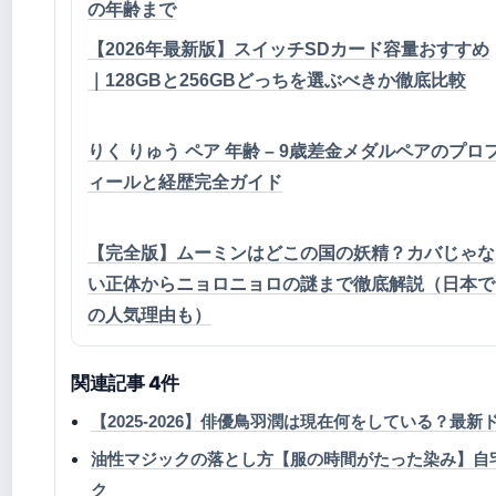
の年齢まで
【2026年最新版】スイッチSDカード容量おすすめ
｜128GBと256GBどっちを選ぶべきか徹底比較
りく りゅう ペア 年齢 – 9歳差金メダルペアのプロ
ィールと経歴完全ガイド
【完全版】ムーミンはどこの国の妖精？カバじゃな
い正体からニョロニョロの謎まで徹底解説（日本で
の人気理由も）
関連記事 4件
【2025-2026】俳優鳥羽潤は現在何をしている？最
油性マジックの落とし方【服の時間がたった染み】自
ク