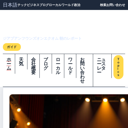
日本語
テック
ビジネス
ブログ
ローカル
ワールド
政治
検索
お問い合わせ
ジアプアンフウンズオ
ンエクオム
ジアプアンフウンズオンエクオム 朝のレポート
ガイド
ホ
天
会
ブ
ロ
ワ
お
ニュ
T
o
ー
気
社
ロ
ー
ー
問
ース
p
ム
概
グ
カ
ル
い
レタ
i
要
ル
ド
合
ー
c
s
わ
せ