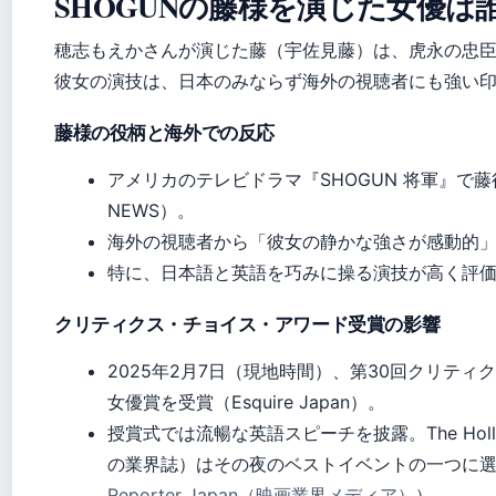
SHOGUNの藤様を演じた女優は
穂志もえかさんが演じた藤（宇佐見藤）は、虎永の忠
彼女の演技は、日本のみならず海外の視聴者にも強い
藤様の役柄と海外での反応
アメリカのテレビドラマ『SHOGUN 将軍』で藤役
NEWS）。
海外の視聴者から「彼女の静かな強さが感動的
特に、日本語と英語を巧みに操る演技が高く評
クリティクス・チョイス・アワード受賞の影響
2025年2月7日（現地時間）、第30回クリテ
女優賞を受賞（Esquire Japan）。
授賞式では流暢な英語スピーチを披露。The Hollyw
の業界誌）はその夜のベストイベントの一つに
Reporter Japan（映画業界メディア）
）。