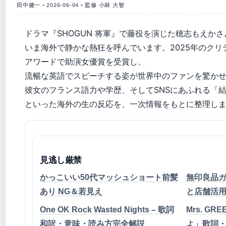
田中健一 • 2026-06-04 • 監修 小林 大智
ドラマ『SHOGUN 将軍』で藤役を演じた穂志もえか
いま海外で静かな熱狂を呼んでいます。2025年のクリ
アワードで助演女優賞を受賞し、
流暢な英語でスピーチする姿が世界中のファンを驚か
彼女のフランス語力や学歴、そしてSNSにあふれる「
といった海外の生の反応を、一次情報をもとに整理し
見逃し厳禁
かっこいい50代マッシュショート前髪
無印良品
あり NG＆若見え
と店舗活
One OK Rock Wasted Nights – 歌詞
Mrs. GR
和訳・意味・読み方完全解説
よ」歌詞