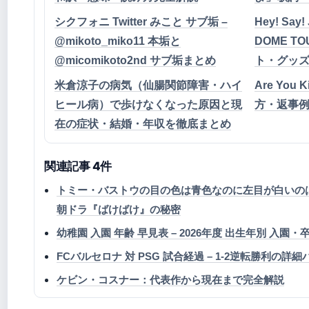
シクフォニ Twitter みこと サブ垢 –
Hey! Say
@mikoto_miko11 本垢と
DOME TO
@micomikoto2nd サブ垢まとめ
ト・グッ
米倉涼子の病気（仙腸関節障害・ハイ
Are You 
ヒール病）で歩けなくなった原因と現
方・返事
在の症状・結婚・年収を徹底まとめ
関連記事 4件
トミー・バストウの目の色は青色なのに左目が白いの
朝ドラ『ばけばけ』の秘密
幼稚園 入園 年齢 早見表 – 2026年度 出生年別 入園
FCバルセロナ 対 PSG 試合経過 – 1-2逆転勝利の詳
ケビン・コスナー：代表作から現在まで完全解説