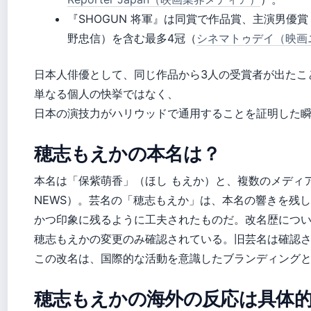
『SHOGUN 将軍』は同賞で作品賞、主演男優
野忠信）を含む最多4冠（
シネマトゥデイ（映画
日本人俳優として、同じ作品から3人の受賞者が出たこ
単なる個人の快挙ではなく、
日本の演技力がハリウッドで通用することを証明した
穂志もえかの本名は？
本名は「保紫萌香」（ほし もえか）と、複数のメディア
NEWS）。芸名の「穂志もえか」は、本名の響きを残
かつ印象に残るように工夫されたものだ。改名歴につ
穂志もえかの変更のみ確認されている。旧芸名は確認
この改名は、国際的な活動を意識したブランディング
穂志もえかの海外の反応は具体