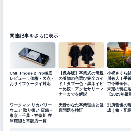
関連記事をさらに表示
CMF Phone 2 Pro徹底
【保存版】卒業式の母親
小祝さくら
レビュー：価格・欠点・
の着物の色選び完全ガイ
川有人！手首
おサイフケータイ対応
ド！タブー色・黒ネイビ
で今季全休
ー比較・アクセサリーマ
未定の現在
ナーまでを解説
【2025年最
ワークマン リカバリー
天音かなた卒業理由と健
別所哲也の
ウェア 取り扱い 店舗 –
康問題を検証
成｜娘・配
東京・千葉・神奈川 在
庫確認と常設店一覧