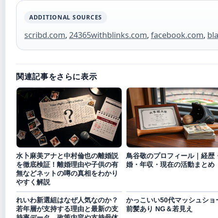
ADDITIONAL SOURCES
scribd.com
,
24365withblinks.com
,
facebook.com
,
bl
関連記事をさらに表示
水卜麻美アナと中村倫也の離婚説
鳥谷敬のプロフィール｜経歴
を徹底検証！離婚理由や子供の有
婚・年収・現在の活動まとめ
無などネットの噂の真相をわかり
やすく解説
れいわ新選組はなぜ人気なのか？
かっこいい50代マッシュショ
若年層が支持する理由と最新の支
前髪あり NG＆若見え
持率データ、政策内容や支持母体