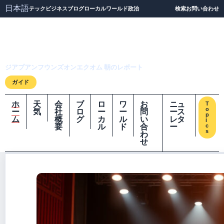
日本語
テック
ビジネス
ブログ
ローカル
ワールド
政治
検索
お問い合わせ
ジアプアンフウンズオ
ンエクオム
ジアプアンフウンズオンエクオム 朝のレポート
ガイド
ホ
天
会
ブ
ロ
ワ
お
ニュ
T
o
ー
気
社
ロ
ー
ー
問
ース
p
ム
概
グ
カ
ル
い
レタ
i
要
ル
ド
合
ー
c
s
わ
せ