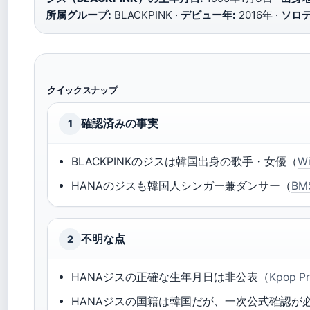
所属グループ:
BLACKPINK ·
デビュー年:
2016年 ·
ソロデ
クイックスナップ
確認済みの事実
1
BLACKPINKのジスは韓国出身の歌手・女優（
W
HANAのジスも韓国人シンガー兼ダンサー（
BM
不明な点
2
HANAジスの正確な生年月日は非公表（
Kpop 
HANAジスの国籍は韓国だが、一次公式確認が