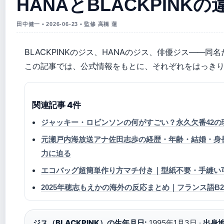
HANAとBLACKPINK
田中健一 • 2026-06-23 • 監修 高橋 蓮
BLACKPINKのジス、HANAのジス、俳優ジス——
この記事では、公式情報をもとに、それぞれをはっき
関連記事 4件
ジャッキー・ロビンソンの何がすごい？永久欠番42の
元瀬戸内海放送アナ佐田志歩の経歴・年齢・結婚・身
力に迫る
エコバッグ超簡単作り方マチ付き｜型紙不要・手縫い可
2025年穂志もえかの海外の反応まとめ｜フランス語B
ジス（BLACKPINK）の生年月日:
1995年1月3日 ·
出身地