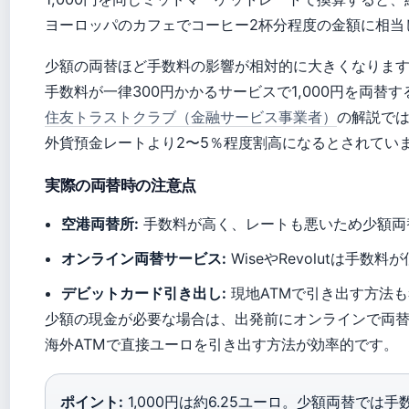
ヨーロッパのカフェでコーヒー2杯分程度の金額に相当
少額の両替ほど手数料の影響が相対的に大きくなりま
手数料が一律300円かかるサービスで1,000円を両替
住友トラストクラブ（金融サービス事業者）
の解説で
外貨預金レートより2〜5％程度割高になるとされてい
実際の両替時の注意点
空港両替所:
手数料が高く、レートも悪いため少額両
オンライン両替サービス:
WiseやRevolutは手
デビットカード引き出し:
現地ATMで引き出す方法
少額の現金が必要な場合は、出発前にオンラインで両
海外ATMで直接ユーロを引き出す方法が効率的です。
ポイント:
1,000円は約6.25ユーロ。少額両替で