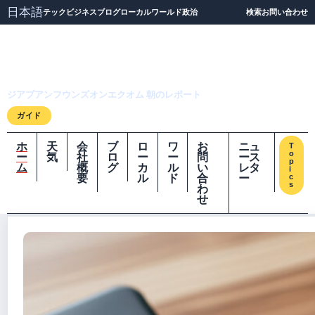
日本語
テック
ビジネス
ブログ
ローカル
ワールド
政治
検索
お問い合わせ
ジアプアンフウンズオ
ンエクオム
ジアプアンフウンズオンエクオム 朝のレポート
ガイド
ホ
天
会
ブ
ロ
ワ
お
ニュ
T
o
ー
気
社
ロ
ー
ー
問
ース
p
ム
概
グ
カ
ル
い
レタ
i
要
ル
ド
合
ー
c
s
わ
せ