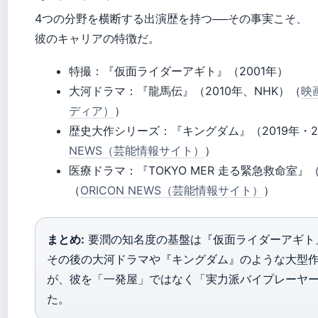
4つの分野を横断する出演歴を持つ──その事実こそ、
彼のキャリアの特徴だ。
特撮：『仮面ライダーアギト』（2001年）
大河ドラマ：『龍馬伝』（2010年、NHK）（
映
ディア）
）
歴史大作シリーズ：『キングダム』（2019年・2
NEWS（芸能情報サイト）
）
医療ドラマ：『TOKYO MER 走る緊急救命室』（
（
ORICON NEWS（芸能情報サイト）
）
まとめ:
要潤の知名度の基盤は『仮面ライダーアギト
その後の大河ドラマや『キングダム』のような大型
が、彼を「一発屋」ではなく「実力派バイプレーヤ
た。