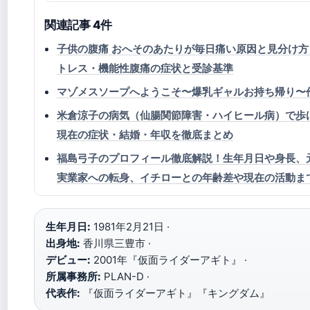
関連記事 4件
子供の腹痛 おへそのあたりが毎日痛い原因と見分け
トレス・機能性腹痛の症状と受診基準
マゾメスソープへようこそ〜爆乳ギャルお持ち帰り〜
米倉涼子の病気（仙腸関節障害・ハイヒール病）で歩
現在の症状・結婚・年収を徹底まとめ
福島弓子のプロフィール徹底解説！生年月日や身長、
実業家への転身、イチローとの年齢差や現在の活動ま
生年月日:
1981年2月21日 ·
出身地:
香川県三豊市 ·
デビュー:
2001年『仮面ライダーアギト』 ·
所属事務所:
PLAN-D ·
代表作:
『仮面ライダーアギト』『キングダム』