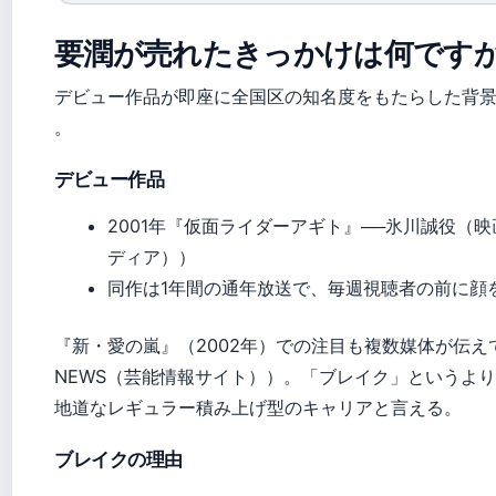
要潤が売れたきっかけは何です
デビュー作品が即座に全国区の知名度をもたらした背
。
デビュー作品
2001年『仮面ライダーアギト』──氷川誠役（映
ディア））
同作は1年間の通年放送で、毎週視聴者の前に顔
『新・愛の嵐』（2002年）での注目も複数媒体が伝えて
NEWS（芸能情報サイト））。「ブレイク」というよ
地道なレギュラー積み上げ型のキャリアと言える。
ブレイクの理由