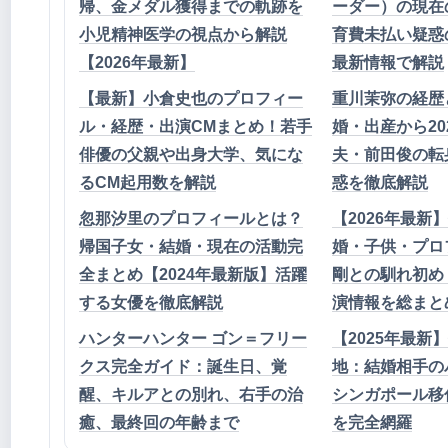
帰、金メダル獲得までの軌跡を
ーダー）の現在
小児精神医学の視点から解説
育費未払い疑惑の
【2026年最新】
最新情報で解説
【最新】小倉史也のプロフィー
重川茉弥の経歴
ル・経歴・出演CMまとめ！若手
婚・出産から20
俳優の父親や出身大学、気にな
夫・前田俊の転
るCM起用数を解説
惑を徹底解説
忽那汐里のプロフィールとは？
【2026年最新
帰国子女・結婚・現在の活動完
婚・子供・プロ
全まとめ【2024年最新版】活躍
剛との馴れ初め
する女優を徹底解説
演情報を総まと
ハンターハンター ゴン＝フリー
【2025年最新
クス完全ガイド：誕生日、覚
地：結婚相手の
醒、キルアとの別れ、右手の治
シンガポール移
癒、最終回の年齢まで
を完全網羅