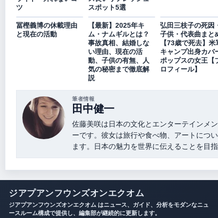
ツ
スポット5選
冨樫義博の休載理由
【最新】2025年キ
弘田三枝子の死因
と現在の活動
ム・ナムギルとは？
子供・代表曲まと
事故真相、結婚しな
【73歳で死去】米
い理由、現在の活
キャンプ出身カバ
動、子供の有無、人
ポップスの女王【
気の秘密まで徹底解
ロフィール】
説
筆者情報
田中健一
佐藤美咲は日本の文化とエンターテインメン
ーです。彼女は旅行や食べ物、アートについ
ます。日本の魅力を世界に伝えることを目指
ジアプアンフウンズオンエクオム
ジアプアンフウンズオンエクオム はニュース、ガイド、分析をモダンなニュ
ースルーム構成で提供し、編集部が継続的に更新します。