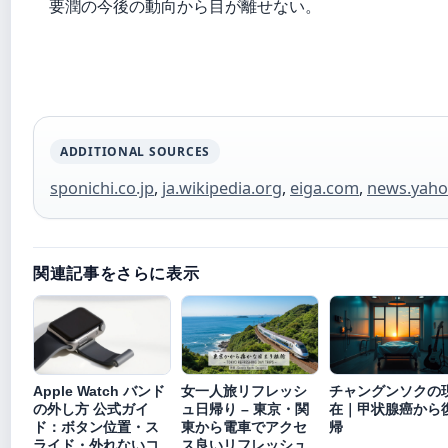
要潤の今後の動向から目が離せない。
ADDITIONAL SOURCES
sponichi.co.jp
,
ja.wikipedia.org
,
eiga.com
,
news.yaho
関連記事をさらに表示
Apple Watch バンド
女一人旅リフレッシ
チャングンソクの
の外し方 公式ガイ
ュ日帰り – 東京・関
在｜甲状腺癌から
ド：ボタン位置・ス
東から電車でアクセ
帰
ライド・外れないコ
ス良いリフレッシュ