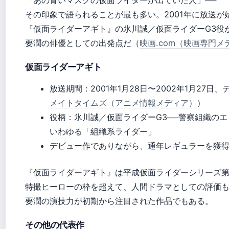
「あの青いマスクの仮面ライダーが出ていた人」──
その印象で語られることが最も多い。2001年に放送が
『仮面ライダーアギト』の氷川誠／仮面ライダーG3役
要潤の俳優としての出発点だ（
映画.com（映画専門メ
仮面ライダーアギト
放送期間：2001年1月28日〜2002年1月27日
メイトタイムズ（アニメ情報メディア）
）
役柄：氷川誠／仮面ライダーG3──警察組織の
いわゆる「組織系ライダー」
デビュー作でありながら、通年レギュラーを獲
『仮面ライダーアギト』は平成仮面ライダーシリーズ第
特撮ヒーローの枠を超えて、人間ドラマとしての評価
要潤の演技力が初期から注目された作品でもある。
その他の代表作