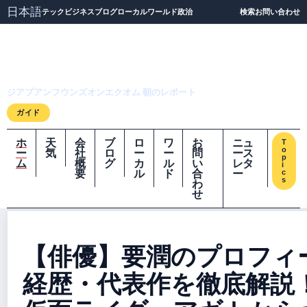
日本語
テック
ビジネス
ブログ
ローカル
ワールド
政治
検索
お問い合わせ
ジアプアンフウンズオ
ンエクオム
ジアプアンフウンズオンエクオム 朝のレポート
ガイド
ホ
天
会
ブ
ロ
ワ
お
ニュ
T
o
ー
気
社
ロ
ー
ー
問
ース
p
ム
概
グ
カ
ル
い
レタ
i
要
ル
ド
合
ー
c
s
わ
せ
【俳優】要潤のプロフィ
経歴・代表作を徹底解説