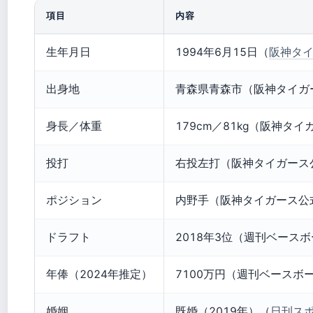
項目
内容
生年月日
1994年6月15日（
阪神タ
出身地
青森県青森市（阪神タイガ
身長／体重
179cm／81kg（阪神タ
投打
右投左打（阪神タイガース
ポジション
内野手（阪神タイガース公
ドラフト
2018年3位（週刊ベースボー
年俸（2024年推定）
7100万円（週刊ベースボー
婚姻
既婚（2019年）（
日刊ス