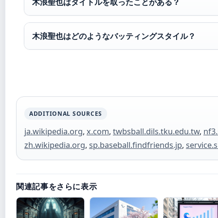
木浪聖也はタイトルを取ったことがある？
木浪聖也はどのようなバッティングスタイル？
ADDITIONAL SOURCES
ja.wikipedia.org
,
x.com
,
twbsball.dils.tku.edu.tw
,
nf3
zh.wikipedia.org
,
sp.baseball.findfriends.jp
,
service.
関連記事をさらに表示