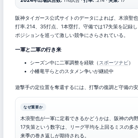
2024年出場試合数:
116試合 ·
打率:
.214 ·
失策:
17
阪神タイガース公式サイトのデータによれば、木浪聖也
打率.214、35打点、1本塁打。守備では17失策を記録
ポジションを巡って激しい競争にさらされている。
一軍と二軍の行き来
シーズン中に二軍調整を経験（
スポーツナビ
）
小幡竜平らとのスタメン争いが継続中
遊撃手の定位置を奪還するには、打撃の復調と守備の
なぜ重要か
木浪聖也が一軍に定着できるかどうかは、阪神の内
17失策という数字は、リーグ平均を上回るミスの多
来季の巻き返しが期待される。