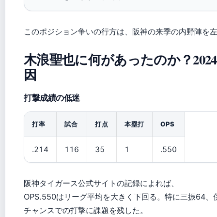
このポジション争いの行方は、阪神の来季の内野陣を
木浪聖也に何があったのか？202
因
打撃成績の低迷
打率
試合
打点
本塁打
OPS
.214
116
35
1
.550
阪神タイガース公式サイトの記録によれば、
OPS.550はリーグ平均を大きく下回る。特に三振64、
チャンスでの打撃に課題を残した。