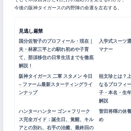
今後の阪神タイガースの内野陣の命運を左右する。
見逃し厳禁
国分佐智子のプロフィール・現在｜
入学式スーツ
夫・林家三平との馴れ初めや子育
マナー
て、那須移住の日常生活までを徹底
解説！
阪神タイガース 二軍 スタメン 今日
桂文珍とは？
– ファーム最新スターティングライ
なるプロフィ
ンナップ
子・本名・生
解説
ハンターハンター ゴン＝フリーク
菅田将暉の休
ス完全ガイド：誕生日、覚醒、キル
め
アとの別れ、右手の治癒、最終回の