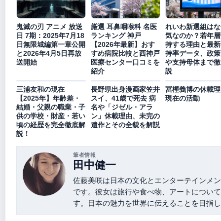
鬼滅の刃 アニメ 放送
厳選 耳鼻咽喉科 名医
れいわ新選組はな
日 7期：2025年7月18
ランキング 神戸
気なのか？若年層
日無限城編第一章公開
【2026年最新】おす
持する理由と最新
と2026年4月5日再放
すめ病院比較と西神戸
持率データ、政策
送開始
医療センター口コミを
や支持母体まで徹
紹介
説
三浦友和の現在
長野県出身漫画家笠井
冨樫義博の休載理
【2025年】年齢差・
スイ、41歳で死去 病
現在の活動
結婚・父親の職業・子
名や「ジゼル・アラ
供の学校・財産・若い
ン」休載理由、未完の
頃の経歴を完全徹底解
遺作とその全貌を解説
説！
筆者情報
田中健一
佐藤美咲は日本の文化とエンターテインメン
です。彼女は旅行や食べ物、アートについて
す。日本の魅力を世界に伝えることを目指し