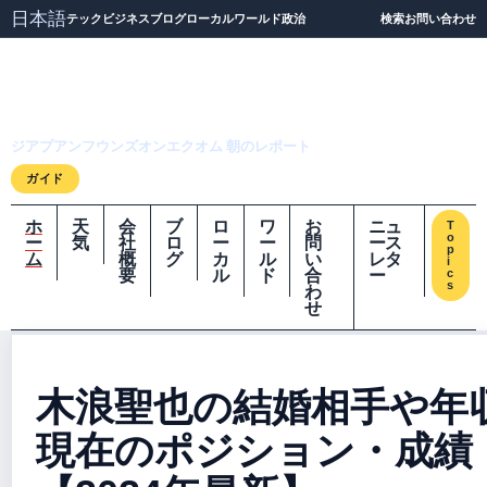
日本語
テック
ビジネス
ブログ
ローカル
ワールド
政治
検索
お問い合わせ
ジアプアンフウンズオ
ンエクオム
ジアプアンフウンズオンエクオム 朝のレポート
ガイド
ホ
天
会
ブ
ロ
ワ
お
ニュ
T
o
ー
気
社
ロ
ー
ー
問
ース
p
ム
概
グ
カ
ル
い
レタ
i
要
ル
ド
合
ー
c
s
わ
せ
木浪聖也の結婚相手や年
現在のポジション・成績