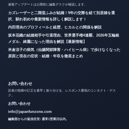
速報アップデートは公開前に編集デスクが確認します。
カズレーザーと二階堂ふみが結婚！9年の交際を経て別居婚を選
択、馴れ初めや最新情報を詳しく解説します！
内田理央のプロフィールと経歴、ヒカルとの関係を解説
坂本花織の結婚相手や引退理由、世界選手権4連覇、2026年五輪銀
メダル、綺麗になった理由を解説【最新情報】
米倉涼子の病気（仙腸関節障害・ハイヒール病）で歩けなくなった
原因と現在の症状・結婚・年収を徹底まとめ
お問い合わせ
読者の指摘や訂正を素早く振り分ける、レスポンス重視のコンタクト・デス
ク。
お問い合わせ
info@japanfunzone.com
編集部からの返信目安: 通常1営業日以内。