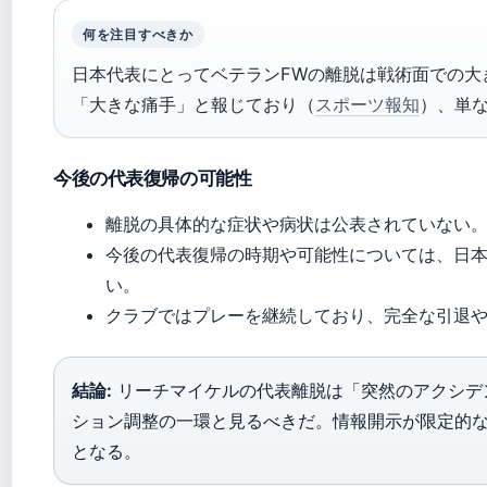
何を注目すべきか
日本代表にとってベテランFWの離脱は戦術面での大
「大きな痛手」と報じており（
スポーツ報知
）、単
今後の代表復帰の可能性
離脱の具体的な症状や病状は公表されていない
今後の代表復帰の時期や可能性については、日
い。
クラブではプレーを継続しており、完全な引退
結論:
リーチマイケルの代表離脱は「突然のアクシデ
ション調整の一環と見るべきだ。情報開示が限定的な
となる。