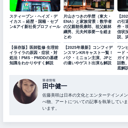
スティーブン・ヘイズ・デ
片山さつきの学歴（東大・
【20
イカス – 経歴・国籍・セブ
ENA）と家族背景：数学者
の引
ン&アイ新社長プロフィール
の父親朝長康郎、祖父銀林
件・
綱男、元夫舛添要一を総ま
信状
とめ
説、
【保存版】医師監修 生理前
【2025年最新】コンフィデ
ワン
イライラの原因・症状・対
ンスマンKRキャスト一覧！
ード
処法！PMS・PMDDの基礎
パク・ミニョン主演、JPと
ガイ
知識をわかりやすく解説
の違いやゲスト出演も解説
話数
底解
筆者情報
田中健一
佐藤美咲は日本の文化とエンターテインメン
べ物、アートについての記事を執筆していま
います。