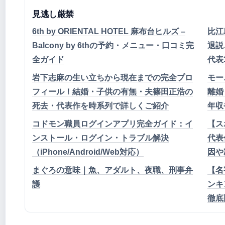
見逃し厳禁
6th by ORIENTAL HOTEL 麻布台ヒルズ –
比江
Balcony by 6thの予約・メニュー・口コミ完
退説
全ガイド
代表
岩下志麻の生い立ちから現在までの完全プロ
モー
フィール！結婚・子供の有無・夫篠田正浩の
離婚
死去・代表作を時系列で詳しくご紹介
年収
コドモン職員ログインアプリ完全ガイド：イ
【ス
ンストール・ログイン・トラブル解決
代表
（iPhone/Android/Web対応）
因や
まぐろの意味｜魚、アダルト、夜職、刑事弁
【名
護
ンキ
徹底