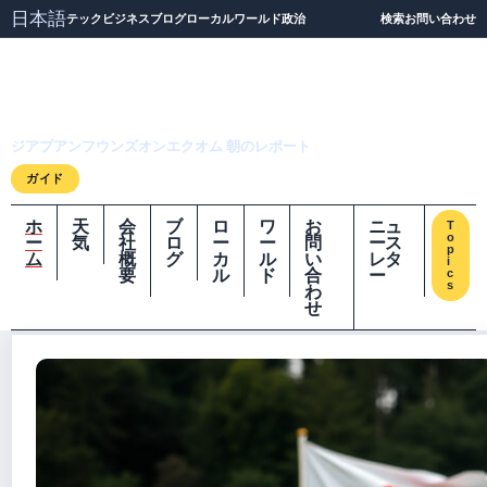
日本語
テック
ビジネス
ブログ
ローカル
ワールド
政治
検索
お問い合わせ
ジアプアンフウンズオ
ンエクオム
ジアプアンフウンズオンエクオム 朝のレポート
ガイド
ホ
天
会
ブ
ロ
ワ
お
ニュ
T
o
ー
気
社
ロ
ー
ー
問
ース
p
ム
概
グ
カ
ル
い
レタ
i
要
ル
ド
合
ー
c
s
わ
せ