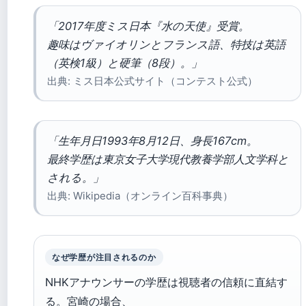
「2017年度ミス日本『水の天使』受賞。
趣味はヴァイオリンとフランス語、特技は英語
（英検1級）と硬筆（8段）。」
出典: ミス日本公式サイト（コンテスト公式）
「生年月日1993年8月12日、身長167cm。
最終学歴は東京女子大学現代教養学部人文学科と
される。」
出典: Wikipedia（オンライン百科事典）
なぜ学歴が注目されるのか
NHKアナウンサーの学歴は視聴者の信頼に直結す
る。宮崎の場合、