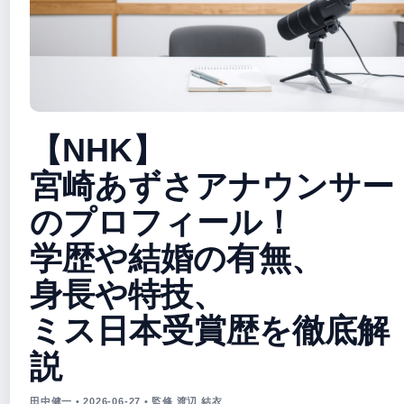
【NHK】
宮崎あずさアナウンサー
のプロフィール！
学歴や結婚の有無、
身長や特技、
ミス日本受賞歴を徹底解
説
田中健一 • 2026-06-27 • 監修 渡辺 結衣