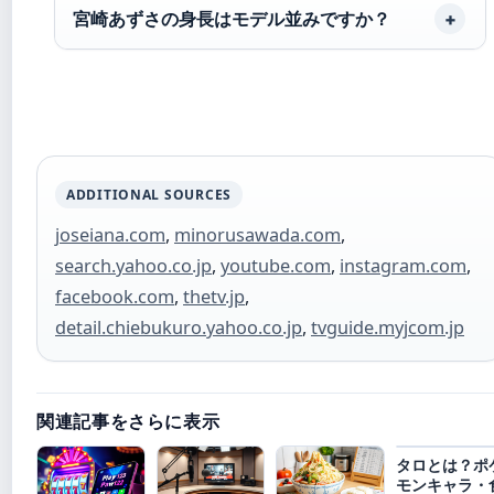
宮崎あずさの身長はモデル並みですか？
ADDITIONAL SOURCES
joseiana.com
,
minorusawada.com
,
search.yahoo.co.jp
,
youtube.com
,
instagram.com
,
facebook.com
,
thetv.jp
,
detail.chiebukuro.yahoo.co.jp
,
tvguide.myjcom.jp
関連記事をさらに表示
タロとは？ポ
モンキャラ・