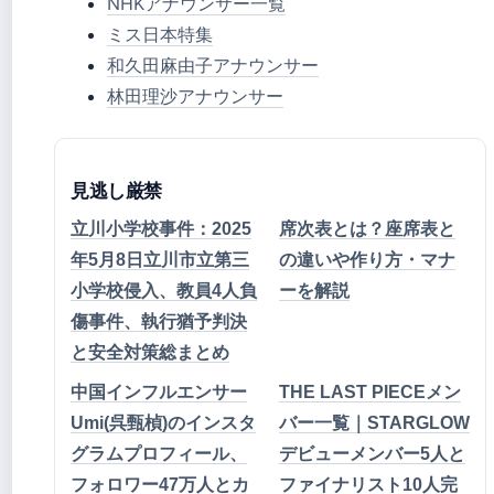
NHKアナウンサー一覧
ミス日本特集
和久田麻由子アナウンサー
林田理沙アナウンサー
見逃し厳禁
立川小学校事件：2025
席次表とは？座席表と
年5月8日立川市立第三
の違いや作り方・マナ
小学校侵入、教員4人負
ーを解説
傷事件、執行猶予判決
と安全対策総まとめ
中国インフルエンサー
THE LAST PIECEメン
Umi(呉甄楨)のインスタ
バー一覧｜STARGLOW
グラムプロフィール、
デビューメンバー5人と
フォロワー47万人とカ
ファイナリスト10人完