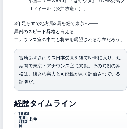
都圏ニュース845』『はやウタ』（NHK公式プ
ロフィール（公共放送））。
3年足らずで地方局2局を経て東京へ——
異例のスピード昇格と言える。
アナウンス室の中でも将来を嘱望される存在だろう。
宮崎あずさはミス日本受賞を経てNHKに入り、短
期間で東京・アナウンス室に異動。その異例の昇
格は、彼女の実力と可能性が高く評価されている
証拠だ。
経歴タイムライン
1993
年8
出生
月12
日