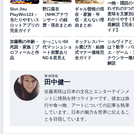
べ物・隠語の
れぞれの3つ
Slot Jitu
野口葵衣
ギャル曽根の現
意味を文脈別
PlayWin123 –
（NHKアナウ
在・家族・年
わかりやすく
当たりやすいス
ンサー）の経
収・太らない理
底解説【完全
ロットアプリの
歴・現在まとめ
由まとめ
イド】
完全ガイド
加藤剛の年齢・
かっこいい50
ネックレスパー
シルヴィアと
死因・家族｜プ
代マッシュショ
ル選び方・結婚
は？歌手・バ
ロフィールと作
ート前髪あり
式マナー価格完
エ・ゲーム・
品
NG＆若見え
全ガイド
ナウンサー徹
解説
筆者情報
田中健一
佐藤美咲は日本の文化とエンターテインメ
ントに情熱を持つライターです。彼女は旅
行や食べ物、アートについての記事を執筆
しています。日本の魅力を世界に伝えるこ
とを目指しています。