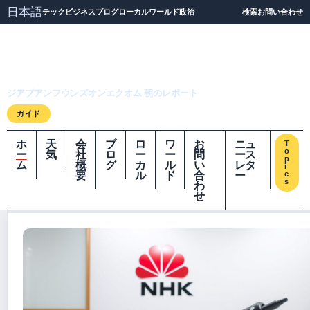
日本語
テック
ビジネス
ブログ
ローカル
ワールド
政治
検索
お問い合わせ
ジアプアンフウンズオ
ンエクオム
ジアプアンフウンズオンエクオム 朝のレポート
ガイド
ホ
天
会
ブ
ロ
ワ
お
ニュ
T
o
ー
気
社
ロ
ー
ー
問
ース
p
ム
概
グ
カ
ル
い
レタ
i
要
ル
ド
合
ー
c
s
わ
せ