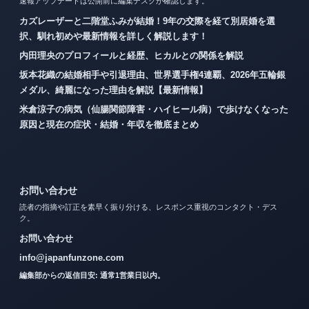
速報アップデートは公開前に編集デスクが確認します。
カズレーザーと二階堂ふみが結婚！9年の交際を経て別居婚を選
択、馴れ初めや最新情報を詳しく解説します！
内田理央のプロフィールと経歴、ヒカルとの関係を解説
坂本花織の結婚相手や引退理由、世界選手権4連覇、2026年五輪銀
メダル、綺麗になった理由を解説【最新情報】
米倉涼子の病気（仙腸関節障害・ハイヒール病）で歩けなくなった
原因と現在の症状・結婚・年収を徹底まとめ
お問い合わせ
読者の指摘や訂正を素早く振り分ける、レスポンス重視のコンタクト・デス
ク。
お問い合わせ
info@japanfunzone.com
編集部からの返信目安: 通常1営業日以内。