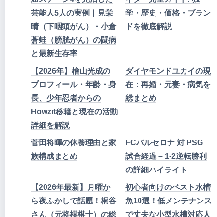
芸能人5人の実例｜見栄
学・歴史・価格・ブラン
晴（下咽頭がん）・小倉
ドを徹底解説
蒼蛙（膀胱がん）の闘病
と最新生存率
【2026年】檜山光成の
ダイヤモンドユカイの現
プロフィール・年齢・身
在：再婚・元妻・病気を
長、少年忍者からの
総まとめ
Howzit移籍と現在の活動
詳細を解説
菅田将暉の休養理由と家
FCバルセロナ 対 PSG
族構成まとめ
試合経過 – 1-2逆転勝利
の詳細ハイライト
【2026年最新】月曜か
初心者向けのベスト水槽
ら夜ふかしで話題！桐谷
魚10選！低メンテナンス
さん（元将棋棋士）の総
で丈夫な小型水槽対応人