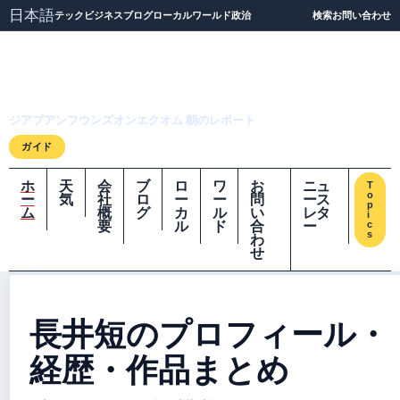
日本語
テック
ビジネス
ブログ
ローカル
ワールド
政治
検索
お問い合わせ
ジアプアンフウンズオ
ンエクオム
ジアプアンフウンズオンエクオム 朝のレポート
ガイド
ホ
天
会
ブ
ロ
ワ
お
ニュ
T
o
ー
気
社
ロ
ー
ー
問
ース
p
ム
概
グ
カ
ル
い
レタ
i
要
ル
ド
合
ー
c
s
わ
せ
長井短のプロフィール・
経歴・作品まとめ