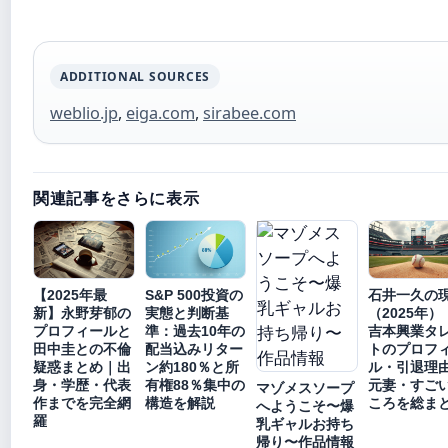
ADDITIONAL SOURCES
weblio.jp
,
eiga.com
,
sirabee.com
関連記事をさらに表示
【2025年最
S&P 500投資の
石井一久の
新】永野芽郁の
実態と判断基
（2025年）
プロフィールと
準：過去10年の
吉本興業タ
田中圭との不倫
配当込みリター
トのプロフ
疑惑まとめ｜出
ン約180％と所
ル・引退理
身・学歴・代表
有権88％集中の
元妻・すご
マゾメスソープ
作までを完全網
構造を解説
ころを総ま
へようこそ〜爆
羅
乳ギャルお持ち
帰り〜作品情報