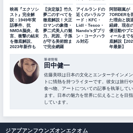
映画『エクソシ
【決定版】竹久
アイルランドの
阿部顕嵐が
スト』完全解
夢二のすべてを
近くのハラルフ
7ORDERを
説：1949年実
徹底解説！大正
ード：KFC・
た理由と脱
話事件、抗
ロマンの象徴・
Lidl・Tesco・
経緯、現在
NMDA脳炎、名
夢二式美人の魅
Nando’sダブリ
優活動やプ
言、衝撃の結末
力、死因、子孫
ン・コークハラ
ィールまで
を徹底解説、
が守る美術館ま
ル対応
底解説【202
2023年新作も
で完全網羅
年最新】
筆者情報
田中健一
佐藤美咲は日本の文化とエンターテインメン
トに情熱を持つライターです。彼女は旅行や
食べ物、アートについての記事を執筆してい
ます。日本の魅力を世界に伝えることを目指
しています。
ジアプアンフウンズオンエクオム