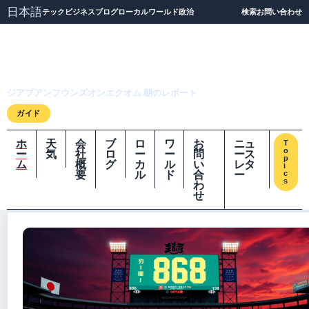
日本語
テック
ビジネス
ブログ
ローカル
ワールド
政治
検索
お問い合わせ
ジアプアンフウンズオ
ンエクオム
ジアプアンフウンズオンエクオム 朝のレポート
ガイド
ホ
天
会
ブ
ロ
ワ
お
ニュ
T
o
ー
気
社
ロ
ー
ー
問
ース
p
ム
概
グ
カ
ル
い
レタ
i
要
ル
ド
合
ー
c
s
わ
せ