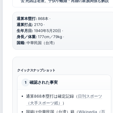
去 死因は老衰、子供や離婚・再婚の家族関係も解説
通算本塁打:
868本 ·
通算打点:
2170 ·
生年月日:
1940年5月20日 ·
身長／体重:
177cm／79kg ·
国籍:
中華民国（台湾）
クイックスナップショット
確認された事実
1
通算868本塁打は確定記録（
日刊スポーツ
（大手スポーツ紙）
）
国籍は中華民国（台湾）籍（
Wikipedia（百