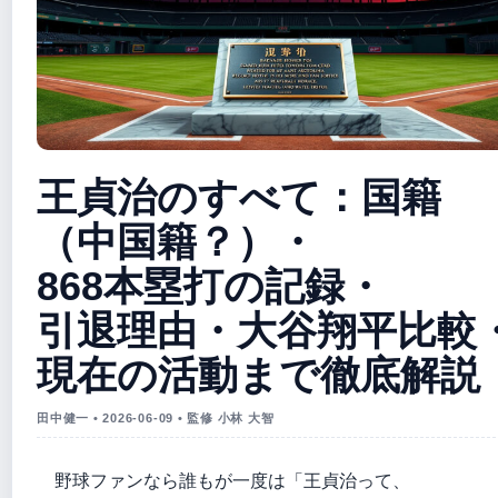
王貞治のすべて：国籍
（中国籍？）・
868本塁打の記録・
引退理由・大谷翔平比較
現在の活動まで徹底解説
田中健一 • 2026-06-09 • 監修 小林 大智
野球ファンなら誰もが一度は「王貞治って、