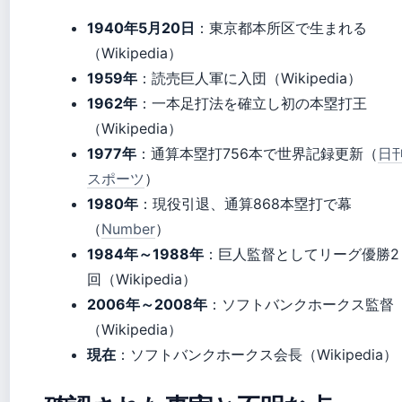
1940年5月20日
：東京都本所区で生まれる
（Wikipedia）
1959年
：読売巨人軍に入団（Wikipedia）
1962年
：一本足打法を確立し初の本塁打王
（Wikipedia）
1977年
：通算本塁打756本で世界記録更新（
日
スポーツ
）
1980年
：現役引退、通算868本塁打で幕
（
Number
）
1984年～1988年
：巨人監督としてリーグ優勝2
回（Wikipedia）
2006年～2008年
：ソフトバンクホークス監督
（Wikipedia）
現在
：ソフトバンクホークス会長（Wikipedia）