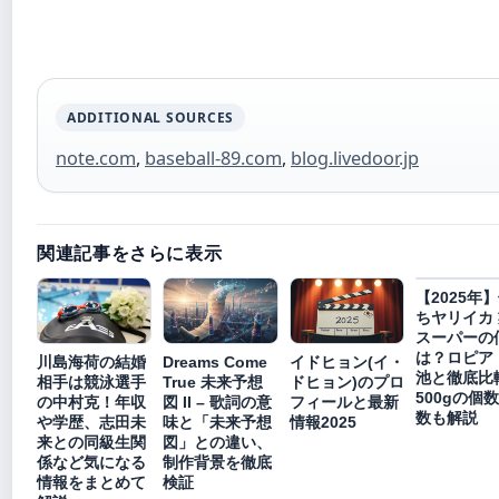
ADDITIONAL SOURCES
note.com
,
baseball-89.com
,
blog.livedoor.jp
関連記事をさらに表示
【2025年
ちヤリイカ
スーパーの
は？ロピア
川島海荷の結婚
Dreams Come
イドヒョン(イ・
池と徹底比
相手は競泳選手
True 未来予想
ドヒョン)のプロ
500gの個
の中村克！年収
図 II – 歌詞の意
フィールと最新
数も解説
や学歴、志田未
味と「未来予想
情報2025
来との同級生関
図」との違い、
係など気になる
制作背景を徹底
情報をまとめて
検証