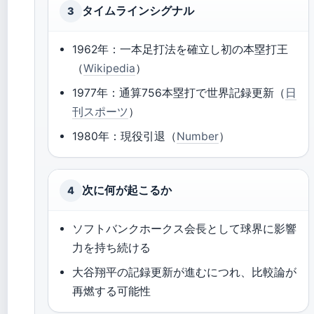
タイムラインシグナル
3
1962年：一本足打法を確立し初の本塁打王
（
Wikipedia
）
1977年：通算756本塁打で世界記録更新（
日
刊スポーツ
）
1980年：現役引退（
Number
）
次に何が起こるか
4
ソフトバンクホークス会長として球界に影響
力を持ち続ける
大谷翔平の記録更新が進むにつれ、比較論が
再燃する可能性