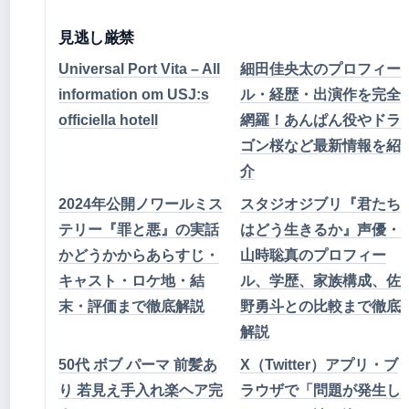
見逃し厳禁
Universal Port Vita – All
細田佳央太のプロフィー
information om USJ:s
ル・経歴・出演作を完全
officiella hotell
網羅！あんぱん役やドラ
ゴン桜など最新情報を紹
介
2024年公開ノワールミス
スタジオジブリ『君たち
テリー『罪と悪』の実話
はどう生きるか』声優・
かどうかからあらすじ・
山時聡真のプロフィー
キャスト・ロケ地・結
ル、学歴、家族構成、佐
末・評価まで徹底解説
野勇斗との比較まで徹底
解説
50代 ボブ パーマ 前髪あ
X（Twitter）アプリ・ブ
り 若見え手入れ楽ヘア完
ラウザで「問題が発生し