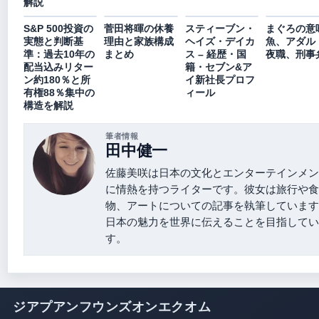
解説
S&P 500投資の
菅田将暉の休養
スティーブン・
まぐろの意
実態と判断基
理由と家族構成
ヘイズ・デイカ
魚、アダル
準：過去10年の
まとめ
ス – 経歴・国
夜職、刑事
配当込みリター
籍・セブン&ア
ン約180％と所
イ新社長プロフ
有権88％集中の
ィール
構造を解説
筆者情報
田中健一
佐藤美咲は日本の文化とエンターテインメン
に情熱を持つライターです。彼女は旅行や食
物、アートについての記事を執筆しています
日本の魅力を世界に伝えることを目指してい
す。
ジアプアンフウンズオンエクオム