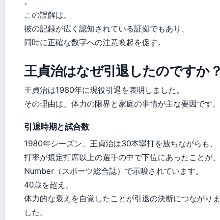
。
この誤解は、
彼の記録が広く認知されている証拠でもあり、
同時に正確な数字への注意喚起を促す。
王貞治はなぜ引退したのですか
王貞治は1980年に現役引退を表明しました。
その理由は、体力の限界と家庭の事情が主な要因です
引退時期と試合数
1980年シーズン、王貞治は30本塁打を放ちながらも、
打率が規定打席以上の選手の中で下位にあったことが
Number（スポーツ総合誌）で示唆されています。
40歳を超え、
体力的な衰えを自覚したことが引退の決断につながり
した。