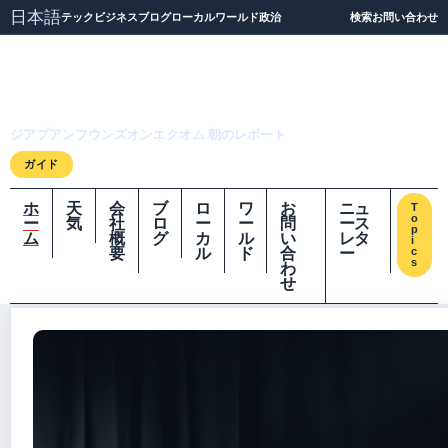
日本語
テック
ビジネス
ブログ
ローカル
ワールド
政治
検索
お問い合わせ
ジアプアンフウンズオ
ンエクオム
ジアプアンフウンズオンエクオム 朝のレポート
ガイド
ホ
天
会
ブ
ロ
ワ
お
ニュ
T
o
ー
気
社
ロ
ー
ー
問
ース
p
ム
概
グ
カ
ル
い
レタ
i
要
ル
ド
合
ー
c
s
わ
せ