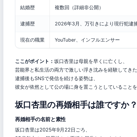
結婚歴
複数回（詳細非公開）
逮捕歴
2026年3月、万引きにより現行犯逮
現在の職業
YouTuber、インフルエンサー
ここがポイント：
坂口杏里は母親を早くに亡くし、
芸能界と私生活の両方で激しい浮き沈みを経験してき
逮捕後もSNSで発信を続ける姿勢は、
彼女が依然として公の場に身を置こうとしていること
坂口杏里の再婚相手は誰ですか
再婚相手の名前と素性
坂口杏里は2025年9月22日ごろ、