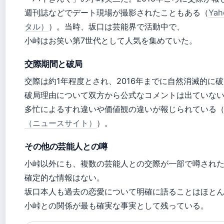
週刊誌などでデート現場が撮影されたこともある（
Ya
タル）
）。当時、坂口は芸能界で活動中で、
小峠はお笑い第7世代として人気を集めていた。
交際期間と破局
交際は約1年程度とされ、2016年までに自然消滅的に
破局理由について双方から公式なコメントは出ていな
多忙によるすれ違いや価値観の違いが報じられている
（ニュースサイト）
）。
その他の芸能人との噂
小峠以外にも、複数の芸能人との交際が一部で噂され
確定的な情報はない。
坂口本人も過去の恋愛について明確に語ることはほと
小峠との関係が最も確実な事実として残っている。