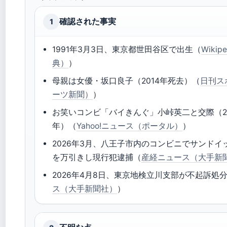
確認された事実
1
1991年3月3日、東京都世田谷区で出生（
Wiki
典）
）
母親は女優・坂口良子（2014年死去）（
日刊ス
ーツ新聞）
）
お笑いコンビ「バイきんぐ」小峠英二と交際（201
年）（
Yahoo!ニュース（ポータル）
）
2026年3月、八王子市内のコンビニでサンドイッ
を万引きし現行犯逮捕（
産経ニュース（大手新
2026年4月8日、東京地検立川支部が不起訴処
ス（大手新聞社）
）