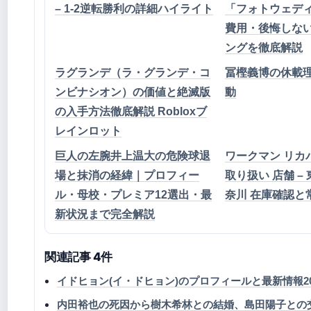
– 1-2逆転勝利の詳細ハイライト
「フォトウェデ
費用・後悔しな
ングを徹底解説
ラグランデ（ラ・グランデ・コ
冨樫義博の休載
ンビナシオン）の価値と絶滅版
動
の入手方法徹底解説 Robloxブ
レインロット
巨人の左腕井上温大の危険球退
ワークマン リカ
場と抹消の経緯｜プロフィー
取り扱い 店舗 –
ル・母校・プレミア12選出・最
奈川 在庫確認と
新状況まで完全解説
関連記事 4件
イドヒョン(イ・ドヒョン)のプロフィールと最新情報20
内田裕也の死因から樹木希林との結婚、島田陽子との