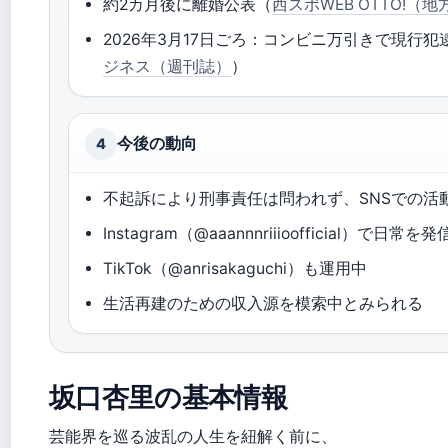
約2カ月後に離婚公表（
西スポWEB OTTO!（
2026年3月17日ごろ：コンビニ万引きで現行犯
ジネス（週刊誌）
）
今後の動向
4
不起訴により刑事責任は問われず、SNSでの活
Instagram（@aaannnriiioofficial）で日常を
TikTok（@anrisakaguchi）も運用中
生活再建のための収入源を模索中とみられる
坂口杏里の基本情報
芸能界を巡る波乱の人生を紐解く前に、