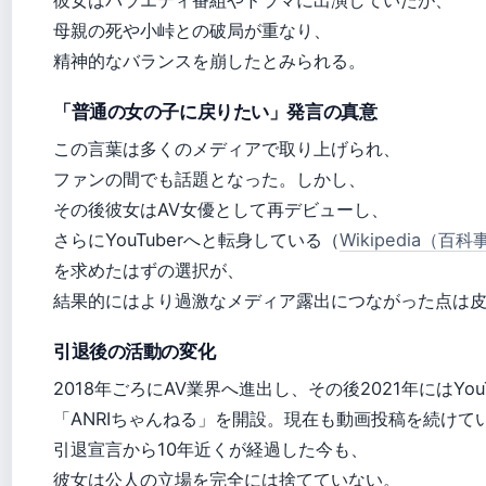
母親の死や小峠との破局が重なり、
精神的なバランスを崩したとみられる。
「普通の女の子に戻りたい」発言の真意
この言葉は多くのメディアで取り上げられ、
ファンの間でも話題となった。しかし、
その後彼女はAV女優として再デビューし、
さらにYouTuberへと転身している（
Wikipedia（百
を求めたはずの選択が、
結果的にはより過激なメディア露出につながった点は
引退後の活動の変化
2018年ごろにAV業界へ進出し、その後2021年にはYou
「ANRIちゃんねる」を開設。現在も動画投稿を続けて
引退宣言から10年近くが経過した今も、
彼女は公人の立場を完全には捨てていない。