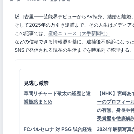
坂口杏里——芸能界デビューからAV転身、結婚と離婚
そして2025年の万引き逮捕まで、その人生はメディア
この記事では、
産経ニュース（大手新聞社）
などの信頼できる情報源を基に、逮捕後不起訴になっ
SNSで発信される現在の生活までを時系列で整理する
見逃し厳禁
草間リチャード敬太の経歴と逮
【NHK】宮崎あ
捕疑惑まとめ
ーのプロフィー
の有無、身長や
受賞歴を徹底解
FCバルセロナ 対 PSG 試合経過
2024年最新写