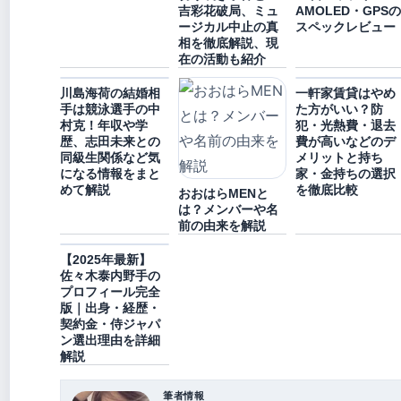
吉彩花破局、ミュ
AMOLED・GPS
ージカル中止の真
スペックレビュー
相を徹底解説、現
在の活動も紹介
川島海荷の結婚相
一軒家賃貸はやめ
手は競泳選手の中
た方がいい？防
村克！年収や学
犯・光熱費・退去
歴、志田未来との
費が高いなどのデ
同級生関係など気
メリットと持ち
になる情報をまと
家・金持ちの選択
めて解説
を徹底比較
おおはらMENと
は？メンバーや名
前の由来を解説
【2025年最新】
佐々木泰内野手の
プロフィール完全
版｜出身・経歴・
契約金・侍ジャパ
ン選出理由を詳細
解説
筆者情報