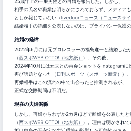
25歳年上の一般男性との再婚を報告した。しかし、
相手の氏名や職業は明らかにされておらず、メディア
としか報じていない（
livedoorニュース（ニュースサ
結婚相手の詳細を公表しないのは、プライバシー保護
結婚の経緯
2022年6月には元プロレスラーの福島進一と結婚したが
（
西スポWEB OTTO!（地方紙）
）。その後、
2024年10月には元夫との再会ショットをInstagram
再び話題となった（
日刊スポーツ（スポーツ新聞）
）
再婚相手はこの流れの中で出会ったと推測されるが、
正式な交際期間は不明だ。
現在の夫婦関係
しかし、再婚からわずか2カ月ほどで離婚を公表したと
（
西スポWEB OTTO!（地方紙）
）。理由は明かされて
坂口自身の不安定な生活環境が影響した可能性がある