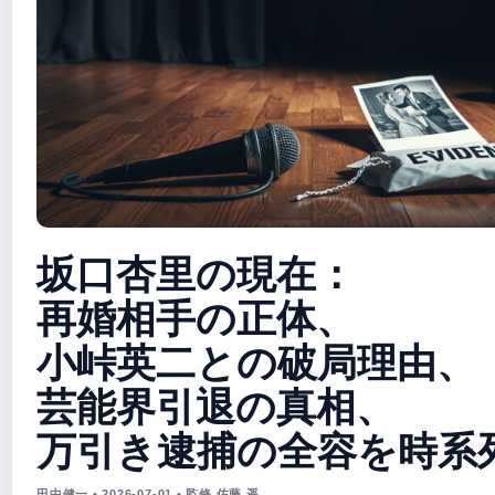
坂口杏里の現在：
再婚相手の正体、
小峠英二との破局理由、
芸能界引退の真相、
万引き逮捕の全容を時系
田中健一 • 2026-07-01 • 監修 佐藤 遥