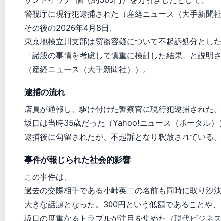
警視庁に現行犯逮捕された（産経ニュース（大手新聞
その後の2026年4月8日、
東京地検立川支部は窃盗容疑について不起訴処分とし
「諸般の事情を考慮して慎重に検討した結果」と説明
（産経ニュース（大手新聞社））。
逮捕の流れ
店員が通報し、駆け付けた警察官に現行犯逮捕された
坂口は当時35歳だった（Yahoo!ニュース（ポータル）
逮捕後に勾留されたが、不起訴となり釈放されている
事件が報じられた社会的影響
この事件は、
過去の交際相手である小峠英二の名前も同時に取り沙
大きな話題となった。300円という低額であることや、
坂口の度重なるトラブルが注目を集めた（
現代ビジネ