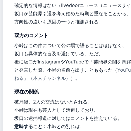
確定的な情報はない（livedoorニュース（ニュースサ
坂口が芸能界引退を考え始めた時期と重なることから
方向性の違いも原因の一つと推測される。
双方のコメント
小峠はこの件について公の場で語ることはほぼなく、
坂口も具体的な言及を避けている。ただ、
後に坂口がInstagramやYouTubeで「芸能界の闇を暴
と発言した際、小峠の名前を出すこともあった（
YouT
ねる」（本人チャンネル）
）。
現在の関係
破局後、2人の交流はないとされる。
小峠は現在も芸人として活躍しており、
坂口の逮捕報道に対してはコメントを控えている。
意味すること：
小峠との別れは、