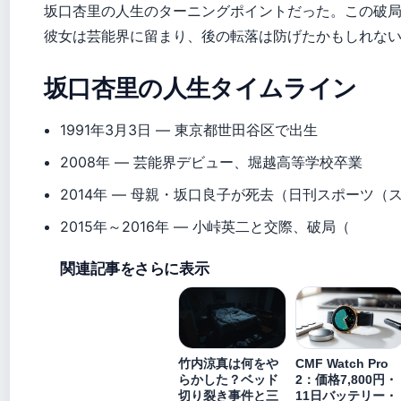
坂口杏里の人生のターニングポイントだった。この破
彼女は芸能界に留まり、後の転落は防げたかもしれな
坂口杏里の人生タイムライン
1991年3月3日
— 東京都世田谷区で出生
2008年
— 芸能界デビュー、堀越高等学校卒業
2014年
— 母親・坂口良子が死去（日刊スポーツ（
2015年～2016年
— 小峠英二と交際、破局（
関連記事をさらに表示
竹内涼真は何をや
CMF Watch Pro
らかした？ベッド
2：価格7,800円・
切り裂き事件と三
11日バッテリー・