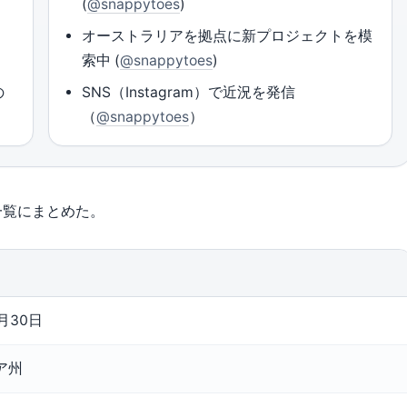
(
@snappytoes
)
オーストラリアを拠点に新プロジェクトを模
索中 (
@snappytoes
)
の
SNS（Instagram）で近況を発信
（
@snappytoes
）
一覧にまとめた。
月30日
ア州