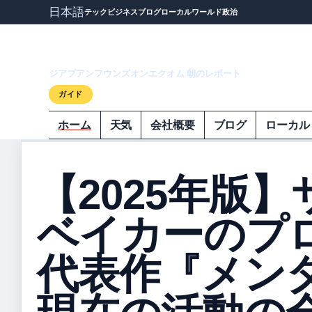
日本語
テック
ビジネス
ブログ
ローカル
ワールド
政治
ジアプアンフウ
ジアプアンフウンズオンエクオム 朝のレポート
ガイド
ホーム
天気
会社概要
ブログ
ローカル
【2025年版
ベイカーのプ
代表作『メン