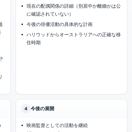
身
現在の配偶関係の詳細（別居中か離婚かは公
に確認されていない）
送
今後の俳優活動の具体的な計画
科
ハリウッドからオーストラリアへの正確な移
住時期
ーチ
リ
今後の展開
4
の
映画監督としての活動を継続