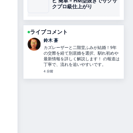
ピ 簡単 – HM型抜きでサクサ
クプロ級仕上がり
ライブコメント
渡辺 結衣
内田理央のプロフィールと経歴、ヒカル
との関係を解説 周辺の検証がしっかりし
ていて安心感があります。
6 分前