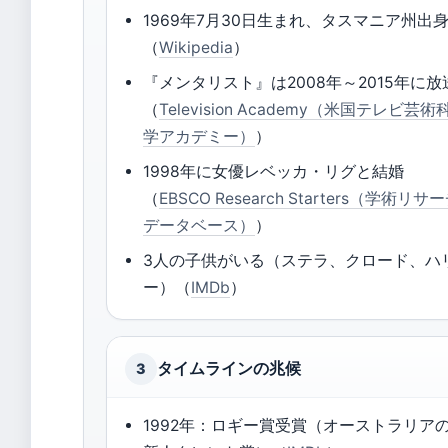
1969年7月30日生まれ、タスマニア州出
（
Wikipedia
）
『メンタリスト』は2008年～2015年に放
（
Television Academy（米国テレビ芸術
学アカデミー）
）
1998年に女優レベッカ・リグと結婚
（
EBSCO Research Starters（学術リサ
データベース）
）
3人の子供がいる（ステラ、クロード、ハ
ー）（
IMDb
）
タイムラインの兆候
3
1992年：ロギー賞受賞（オーストラリア