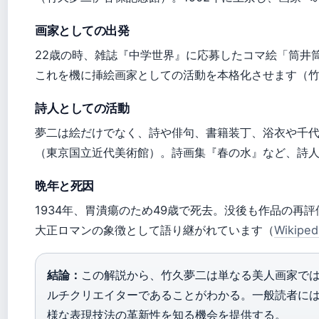
画家としての出発
22歳の時、雑誌『中学世界』に応募したコマ絵「筒井
これを機に挿絵画家としての活動を本格化させます（
詩人としての活動
夢二は絵だけでなく、詩や俳句、書籍装丁、浴衣や千
（東京国立近代美術館）。詩画集『春の水』など、詩
晩年と死因
1934年、胃潰瘍のため49歳で死去。没後も作品の再
大正ロマンの象徴として語り継がれています（
Wikiped
結論：
この解説から、竹久夢二は単なる美人画家で
ルチクリエイターであることがわかる。一般読者に
様な表現技法の革新性を知る機会を提供する。