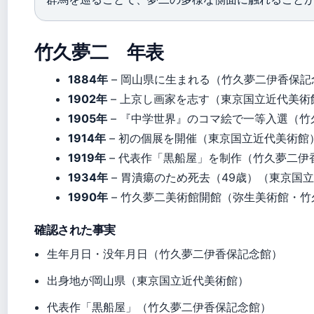
竹久夢二 年表
1884年
– 岡山県に生まれる（竹久夢二伊香保記
1902年
– 上京し画家を志す（東京国立近代美術
1905年
– 『中学世界』のコマ絵で一等入選（竹
1914年
– 初の個展を開催（東京国立近代美術館
1919年
– 代表作「黒船屋」を制作（竹久夢二伊
1934年
– 胃潰瘍のため死去（49歳）（東京国
1990年
– 竹久夢二美術館開館（弥生美術館・竹
確認された事実
生年月日・没年月日（竹久夢二伊香保記念館）
出身地が岡山県（東京国立近代美術館）
代表作「黒船屋」（竹久夢二伊香保記念館）