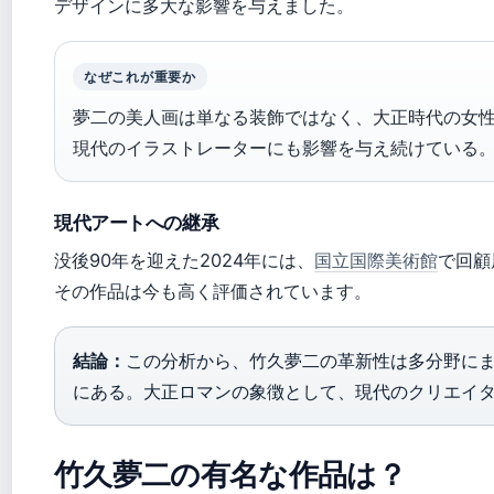
デザインに多大な影響を与えました。
なぜこれが重要か
夢二の美人画は単なる装飾ではなく、大正時代の女
現代のイラストレーターにも影響を与え続けている
現代アートへの継承
没後90年を迎えた2024年には、
国立国際美術館
で回顧
その作品は今も高く評価されています。
結論：
この分析から、竹久夢二の革新性は多分野に
にある。大正ロマンの象徴として、現代のクリエイ
竹久夢二の有名な作品は？