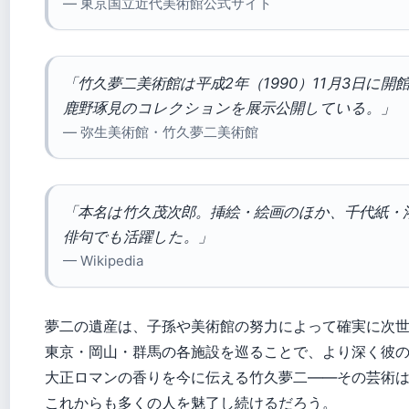
— 東京国立近代美術館公式サイト
「竹久夢二美術館は平成2年（1990）11月3日に開
鹿野琢見のコレクションを展示公開している。」
— 弥生美術館・竹久夢二美術館
「本名は竹久茂次郎。挿絵・絵画のほか、千代紙・
俳句でも活躍した。」
— Wikipedia
夢二の遺産は、子孫や美術館の努力によって確実に次
東京・岡山・群馬の各施設を巡ることで、より深く彼
大正ロマンの香りを今に伝える竹久夢二――その芸術
これからも多くの人を魅了し続けるだろう。