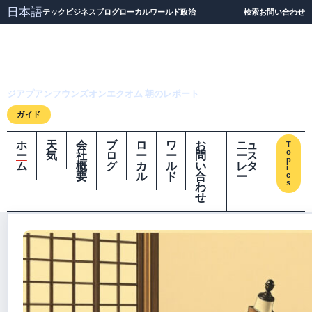
日本語
テック
ビジネス
ブログ
ローカル
ワールド
政治
検索
お問い合わせ
ジアプアンフウンズオ
ンエクオム
ジアプアンフウンズオンエクオム 朝のレポート
ガイド
ホ
天
会
ブ
ロ
ワ
お
ニュ
T
o
ー
気
社
ロ
ー
ー
問
ース
p
ム
概
グ
カ
ル
い
レタ
i
要
ル
ド
合
ー
c
s
わ
せ