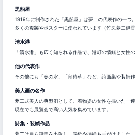
黒船屋
1919年に制作された「黒船屋」は夢二の代表作の一
多くの複製やポスターに使われています（竹久夢二伊
清水港
「清水港」も広く知られる作品で、港町の情緒と女性
他の代表作
その他にも「春の水」「宵待草」など、詩画集や装幀
美人画の名作
夢二式美人の典型例として、着物姿の女性を描いた一
現在でも展覧会で高い人気を集めています。
詩集・装幀作品
夢二は自ら詩集を出版し、表紙や挿絵も手がけました