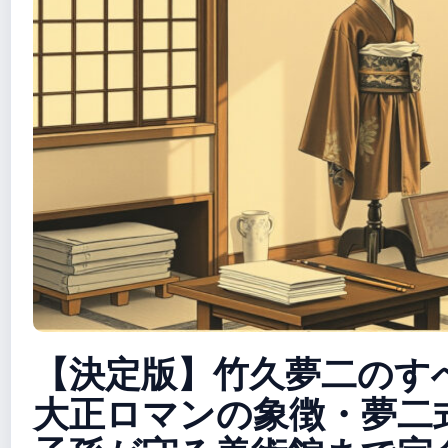
【決定版】竹久夢二のす
大正ロマンの象徴・夢二