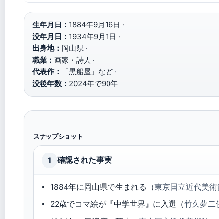
生年月日：
1884年9月16日 ·
没年月日：
1934年9月1日 ·
出身地：
岡山県 ·
職業：
画家・詩人 ·
代表作：
「黒船屋」など ·
没後年数：
2024年で90年
スナップショット
確認された事実
1
1884年に岡山県で生まれる（
東京国立近代美術
22歳でコマ絵が『中学世界』に入選（
竹久夢二