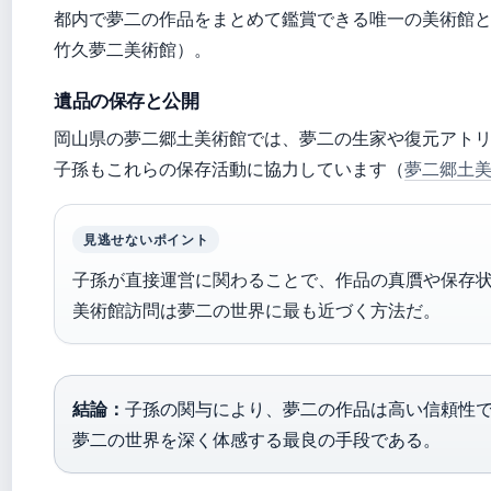
都内で夢二の作品をまとめて鑑賞できる唯一の美術館
竹久夢二美術館）。
遺品の保存と公開
岡山県の夢二郷土美術館では、夢二の生家や復元アト
子孫もこれらの保存活動に協力しています（
夢二郷土
見逃せないポイント
子孫が直接運営に関わることで、作品の真贋や保存
美術館訪問は夢二の世界に最も近づく方法だ。
結論：
子孫の関与により、夢二の作品は高い信頼性
夢二の世界を深く体感する最良の手段である。