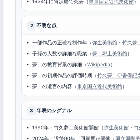
1934年に胃潰瘍で死去（
東京国立近代美術館
）
不明な点
2
一部作品の正確な制作年（
弥生美術館・竹久夢
子孫の人数や詳細な職業（
夢二郷土美術館
）
夢二の教育背景の詳細（
Wikipedia
）
夢二の初期作品の評価時期（
竹久夢二伊香保記
夢二の遺言の内容（
東京国立近代美術館
）
年表のシグナル
3
1990年：竹久夢二美術館開館（
弥生美術館・竹
2024年：没後90年、回顧展が開催（
国立国際