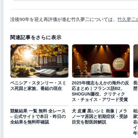
没後90年を迎え再評価が進む竹久夢二については、
竹久夢二
関連記事をさらに表示
ベニシア・スタンリー・スミ
2025年穂志もえかの海外の反
長
ス死因と家族、番組の現在
応まとめ｜フランス語B2、
歴
SHOGUN藤役、クリティク
ス・チョイス・アワード受賞
競艇結果 一覧 無料 全レース
犬 皮膚 黒いシミ 画像｜メラ
柏
– 公式サイトで本日・昨日の
ノーマ原因と初期症状・受診
家
全結果を無料即確認
目安を獣医師解説
在
イ
年