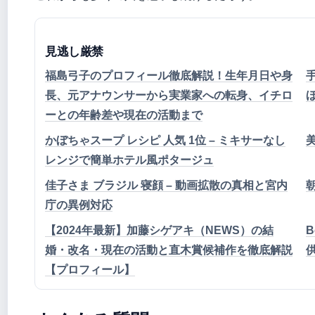
見逃し厳禁
福島弓子のプロフィール徹底解説！生年月日や身
手
長、元アナウンサーから実業家への転身、イチロ
ーとの年齢差や現在の活動まで
かぼちゃスープ レシピ 人気 1位 – ミキサーなし
レンジで簡単ホテル風ポタージュ
佳子さま ブラジル 寝顔 – 動画拡散の真相と宮内
庁の異例対応
【2024年最新】加藤シゲアキ（NEWS）の結
B
婚・改名・現在の活動と直木賞候補作を徹底解説
【プロフィール】