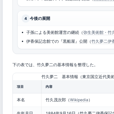
今後の展開
4
子孫による美術館運営の継続（
弥生美術館・竹
伊香保記念館での『黒船屋』公開（
竹久夢二伊
下の表では、竹久夢二の基本情報を整理した。
竹久夢二 基本情報（東京国立近代美
項目
内容
本名
竹久茂次郎（
Wikipedia
）
生年月日
1884年9月16日（竹久夢二伊香保記