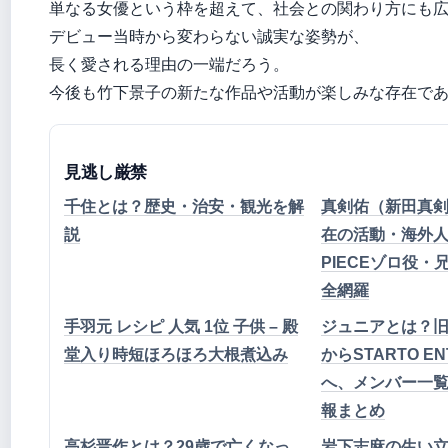
単なる女優という枠を超えて、社会との関わり方にも
デビュー当時から変わらない誠実な姿勢が、
長く愛される理由の一端だろう。
今後も竹下景子の新たな作品や活動が楽しみな存在で
見逃し厳禁
千住とは？歴史・治安・観光を解
真剣佑（新田真
説
在の活動・海外人
PIECEゾロ役
全網羅
手羽元 レシピ 人気 1位 子供 – 殿
ジュニアとは？旧
堂入り時短ほろほろ大根煮込み
からSTARTO EN
へ、メンバー一
報まとめ
高杉晋作とは？29歳で亡くなっ
岩下志麻の生い