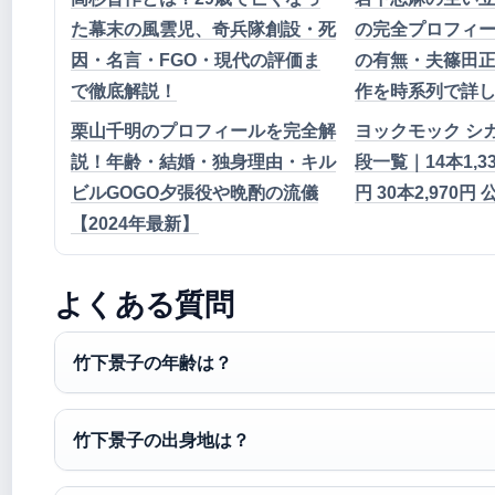
た幕末の風雲児、奇兵隊創設・死
の完全プロフィ
因・名言・FGO・現代の評価ま
の有無・夫篠田
で徹底解説！
作を時系列で詳
栗山千明のプロフィールを完全解
ヨックモック シガ
説！年齢・結婚・独身理由・キル
段一覧｜14本1,339
ビルGOGO夕張役や晩酌の流儀
円 30本2,970円
【2024年最新】
よくある質問
竹下景子の年齢は？
竹下景子の出身地は？