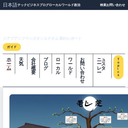
日本語
テック
ビジネス
ブログ
ローカル
ワールド
政治
検索
お問い合わせ
ジアプアンフウンズオ
ンエクオム
ジアプアンフウンズオンエクオム 朝のレポート
ガイド
ホ
天
会
ブ
ロ
ワ
お
ニュ
T
o
ー
気
社
ロ
ー
ー
問
ース
p
ム
概
グ
カ
ル
い
レタ
i
要
ル
ド
合
ー
c
s
わ
せ