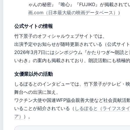
ゃんの秘密』『唯心』『FUJIKO』が掲載されて
画.com（日本最大級の映画データベース）
）
公式サイトの情報
竹下景子のオフィシャルウェブサイトでは、
出演予定やお知らせが随時更新されている（公式サイ
2026年3月7日にはシンポジウム『かたりつぎ〜朗読と音
いわき』の案内も掲載されており、朗読活動にも積極
女優業以外の活動
しるぽるとのインタビューでは、竹下景子がテレビ・
舞台への出演に加え、
ワクチン大使や国連WFP協会親善大使など社会貢献活
いることが紹介されている（
しるぽると（ライフスタ
ア）
）。