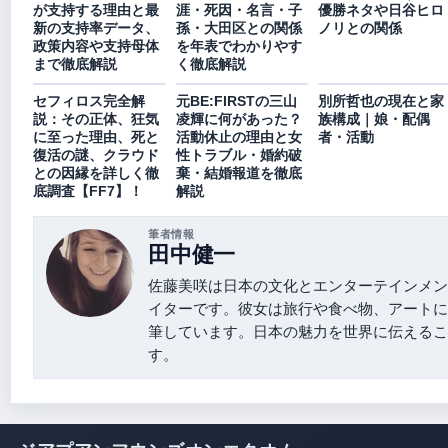
が支持する理由と最
涯・死因・名言・子
優勝ネタや日谷ヒロ
新の支持率データ、
孫・大田区との関係
ノリとの関係
政策内容や支持母体
を年表でわかりやす
まで徹底解説
く徹底解説
セフィロス完全解
元BE:FIRSTの三山
別所哲也の現在と家
説：その正体、狂気
凌輝に何があった？
族構成｜娘・配偶
に至った理由、死と
活動休止の理由と女
者・活動
復活の謎、クラウド
性トラブル・婚約破
との因縁を詳しく徹
棄・結婚報道を徹底
底調査【FF7】！
解説
筆者情報
田中健一
佐藤美咲は日本の文化とエンターテインメン
イターです。彼女は旅行や食べ物、アートに
筆しています。日本の魅力を世界に伝えるこ
す。