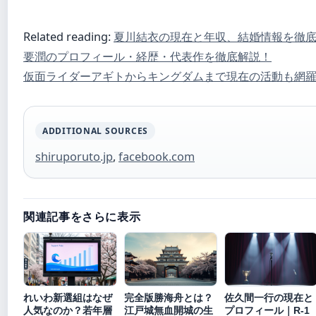
Related reading:
夏川結衣の現在と年収、結婚情報を徹
要潤のプロフィール・経歴・代表作を徹底解説！
仮面ライダーアギトからキングダムまで現在の活動も網
ADDITIONAL SOURCES
shiruporuto.jp
,
facebook.com
関連記事をさらに表示
れいわ新選組はなぜ
完全版勝海舟とは？
佐久間一行の現在と
人気なのか？若年層
江戸城無血開城の生
プロフィール｜R-1