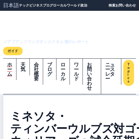
日本語
テック
ビジネス
ブログ
ローカル
ワールド
政治
検索
お問い合わせ
ジアプアンフウンズオ
ンエクオム
ジアプアンフウンズオンエクオム 朝のレポート
ガイド
ホ
天
会
ブ
ロ
ワ
お
ニュ
T
o
ー
気
社
ロ
ー
ー
問
ース
p
ム
概
グ
カ
ル
い
レタ
i
要
ル
ド
合
ー
c
s
わ
せ
ミネソタ・
ティンバーウルブズ対ゴ