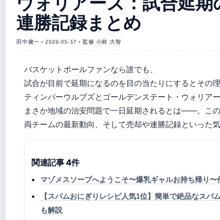
ウォリアーズ：試合延期
連勝記録まとめ
田中健一 • 2026-05-17 • 監修 小林 大智
バスケットボールファンなら誰でも、
試合が目前で延期になるのを目の当たりにするとその理由
ティンバーウルブズとゴールデンステート・ウォリア
まさか地域の治安問題で一日延期されるとは——。こ
両チームの最新動向、そして売却や連勝記録といった
関連記事 4件
マゾメスソープへようこそ〜爆乳ギャルお持ち帰り〜
【スパムおにぎりレシピ人気1位】簡単で絶品なスパ
も解説