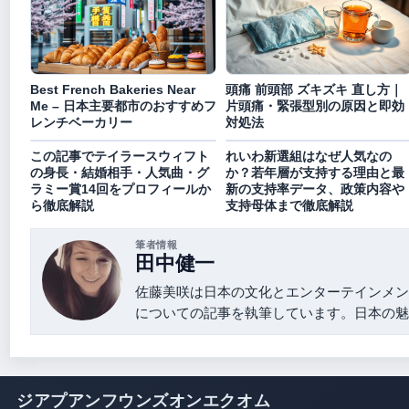
Best French Bakeries Near
頭痛 前頭部 ズキズキ 直し方｜
Me – 日本主要都市のおすすめフ
片頭痛・緊張型別の原因と即効
レンチベーカリー
対処法
この記事でテイラースウィフト
れいわ新選組はなぜ人気なの
の身長・結婚相手・人気曲・グ
か？若年層が支持する理由と最
ラミー賞14回をプロフィールか
新の支持率データ、政策内容や
ら徹底解説
支持母体まで徹底解説
筆者情報
田中健一
佐藤美咲は日本の文化とエンターテインメン
についての記事を執筆しています。日本の魅
ジアプアンフウンズオンエクオム