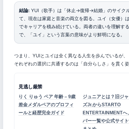
結論:
YUI（歌手）は「休止→復帰→結婚」のサイク
て、現在は家庭と音楽の両立を図る。ユイ（女優）
でキャリアを積み続けている。両者の違いを理解す
で、「ユイ」という言葉の意味がより鮮明になる。
つまり、YUIとユイは全く異なる人生を歩んでいるが、
それぞれの選択に共通するのは「自分らしさ」を貫く
見逃し厳禁
りく りゅう ペア 年齢 – 9歳
ジュニアとは？旧ジャ
差金メダルペアのプロフィ
ズJr.からSTARTO
ールと経歴完全ガイド
ENTERTAINMENT
バー一覧や公式サイト
まとめ