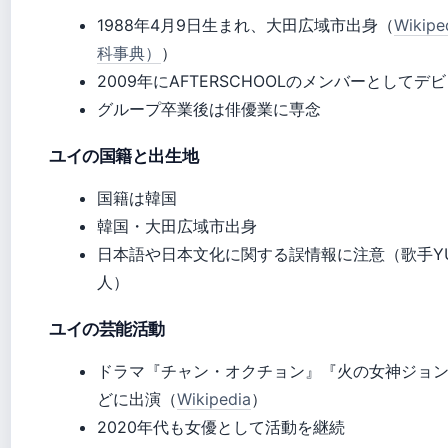
1988年4月9日生まれ、大田広域市出身（
Wikip
科事典）
）
2009年にAFTERSCHOOLのメンバーとしてデ
グループ卒業後は俳優業に専念
ユイの国籍と出生地
国籍は韓国
韓国・大田広域市出身
日本語や日本文化に関する誤情報に注意（歌手YU
人）
ユイの芸能活動
ドラマ『チャン・オクチョン』『火の女神ジョ
どに出演（
Wikipedia
）
2020年代も女優として活動を継続