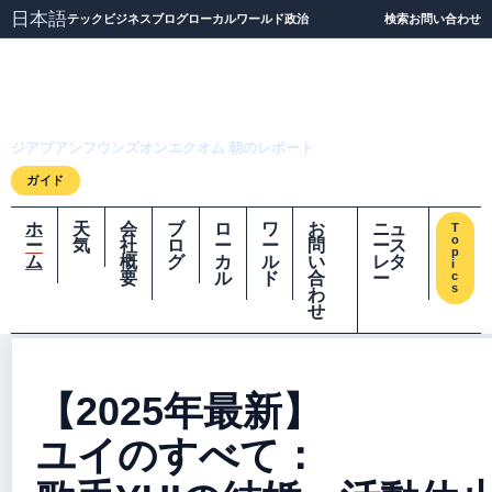
日本語
テック
ビジネス
ブログ
ローカル
ワールド
政治
検索
お問い合わせ
ジアプアンフウンズオ
ンエクオム
ジアプアンフウンズオンエクオム 朝のレポート
ガイド
ホ
天
会
ブ
ロ
ワ
お
ニュ
T
o
ー
気
社
ロ
ー
ー
問
ース
p
ム
概
グ
カ
ル
い
レタ
i
要
ル
ド
合
ー
c
s
わ
せ
【2025年最新】
ユイのすべて：