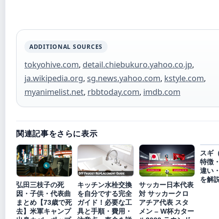
ADDITIONAL SOURCES
tokyohive.com
,
detail.chiebukuro.yahoo.co.jp
,
ja.wikipedia.org
,
sg.news.yahoo.com
,
kstyle.com
,
myanimelist.net
,
rbbtoday.com
,
imdb.com
関連記事をさらに表示
スギ
特徴
違い
を解
弘田三枝子の死
キッチン水栓交換
サッカー日本代表
因・子供・代表曲
を自分でする完全
対 サッカークロ
まとめ【73歳で死
ガイド！必要な工
アチア代表 スタ
去】米軍キャンプ
具と手順・費用・
メン – W杯カター