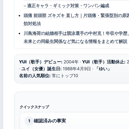
– 適正キャラ・ギミック対策・ワンパン編成
頭痛 前頭部 ズキズキ 直し方｜片頭痛・緊張型別の原
効対処法
川島海荷の結婚相手は競泳選手の中村克！年収や学歴
未来との同級生関係など気になる情報をまとめて解説
YUI（歌手）デビュー:
2004年 ·
YUI（歌手）活動休止:
2
·
ユイ（女優）誕生日:
1988年4月9日 ·
「ゆい」
名前の人気順位:
常にトップ10
クイックスナップ
確認済みの事実
1