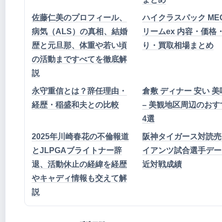
佐藤仁美のプロフィール、
ハイクラスパック ME
病気（ALS）の真相、結婚
リームex 内容・価格
歴と元旦那、体重や若い頃
り・買取相場まとめ
の活動まですべてを徹底解
説
永守重信とは？辞任理由・
倉敷 ディナー 安い 
経歴・稲盛和夫との比較
– 美観地区周辺のおす
4選
2025年川崎春花の不倫報道
阪神タイガース対読売
とJLPGAブライトナー辞
イアンツ試合選手デー
退、活動休止の経緯を経歴
近対戦成績
やキャディ情報も交えて解
説