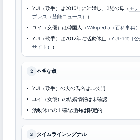
YUI（歌手）は2015年に結婚し、2児の母（
モデ
プレス（芸能ニュース）
）
ユイ（女優）は韓国人（
Wikipedia（百科事典
YUI（歌手）は2012年に活動休止（
YUI-net（
サイト）
）
不明な点
2
YUI（歌手）の夫の氏名は非公開
ユイ（女優）の結婚情報は未確認
活動休止の正確な理由は限定的
タイムラインシグナル
3