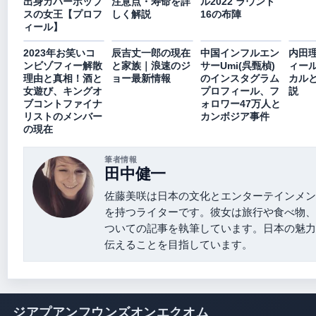
出身カバーポップ
注意点・寿命を詳
ル2022 ラウンド
スの女王【プロフ
しく解説
16の布陣
ィール】
2023年お笑いコ
辰吉丈一郎の現在
中国インフルエン
内田
ンビゾフィー解散
と家族｜浪速のジ
サーUmi(呉甄楨)
ィー
理由と真相！酒と
ョー最新情報
のインスタグラム
カル
女遊び、キングオ
プロフィール、フ
説
ブコントファイナ
ォロワー47万人と
リストのメンバー
カンボジア事件
の現在
筆者情報
田中健一
佐藤美咲は日本の文化とエンターテインメン
を持つライターです。彼女は旅行や食べ物、
ついての記事を執筆しています。日本の魅力
伝えることを目指しています。
ジアプアンフウンズオンエクオム