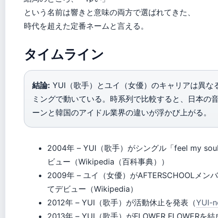
という名前は響きと意味の両方で選ばれてきた、
時代を超えた定番ネームと言える。
タイムライン
結論:
YUI（歌手）とユイ（女優）のキャリアは異な
ミングで動いている。時系列で比較すると、日本の
ーンと韓国のアイドル業界の違いが浮かび上がる。
2004年
– YUI（歌手）がシングル「feel my so
ビュー（Wikipedia（百科事典））
2009年
– ユイ（女優）がAFTERSCHOOLメン
てデビュー（Wikipedia）
2012年
– YUI（歌手）が活動休止を発表（
YUI-n
2013年
– YUI（歌手）がFLOWER FLOWERを結