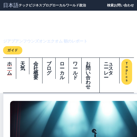
日本語
テック
ビジネス
ブログ
ローカル
ワールド
政治
検索
お問い合わせ
ジアプアンフウンズオ
ンエクオム
ジアプアンフウンズオンエクオム 朝のレポート
ガイド
ホ
天
会
ブ
ロ
ワ
お
ニュ
T
o
ー
気
社
ロ
ー
ー
問
ース
p
ム
概
グ
カ
ル
い
レタ
i
要
ル
ド
合
ー
c
s
わ
せ