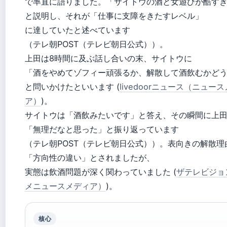
で率直に語りました。「サイトウの酒と女遊びが酷す
と説明し、それが「仕事に支障をきたすレベル」
に達していたと述べています
（テレ朝POST（テレビ朝日公式））。
上田は8時間に及ぶ話し合いの末、サイトウに
「酒をやめてゾフィー頑張るか、解散して酒飲むかど
と問いかけたといいます (
livedoorニュース（ニュー
ア）
)。
サイトウは「酒飲みたいです」と答え、その瞬間に上
「無理だなと思った」と振り返っています
（テレ朝POST（テレビ朝日公式））。表向きの解散理
「方向性の違い」とされましたが、
実態は飲酒問題が深く関わっていました (
ザテレビジョ
メニュースメディア）
)。
核心