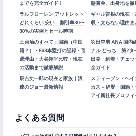
までを完全ガイド！
懸賞金、出身地を徹
ラルフローレン アウトレット
ギャル曽根の現在・
どれくらい 安い – 割引率30〜
収・太らない理由ま
80%の実例とセール時期
王貞治のすべて：国籍（中国
羽田空港 ANA 国内
籍？）・868本塁打の記録・引
ナル どっち – 第2
退理由・大谷翔平比較・現在
出発・到着・チェッ
の活動まで徹底解説
全ガイド
辰吉丈一郎の現在と家族｜浪
スティーブン・ヘイ
速のジョー最新情報
カス – 経歴・国籍
アイ新社長プロフィ
よくある質問
ゾフィーは再結成する可能性がありますか？