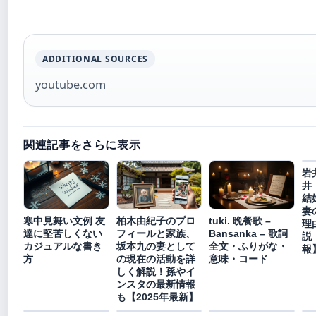
ADDITIONAL SOURCES
youtube.com
関連記事をさらに表示
岩
井
結
妻
寒中見舞い文例 友
柏木由紀子のプロ
tuki. 晩餐歌 –
理
達に堅苦しくない
フィールと家族、
Bansanka – 歌詞
説
カジュアルな書き
坂本九の妻として
全文・ふりがな・
報
方
の現在の活動を詳
意味・コード
しく解説！孫やイ
ンスタの最新情報
も【2025年最新】