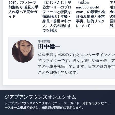
50代 ボブ パーマ
【にじさんじ】早
「สล็อต
ア
前髪あり 若見え手
乙女ベリーのプロ
mio555.world
引
入れ楽ヘア完全ガ
フィールと特徴を
won」の最新の検
金
イド
徹底解説！年齢・
証済み情報と基本
の
身長・前世や中の
事実、法的リスク
医
人、人気の理由ま
について
説
でを解説
筆者情報
田中健一
佐藤美咲は日本の文化とエンターテインメン
持つライターです。彼女は旅行や食べ物、ア
ての記事を執筆しています。日本の魅力を世
ことを目指しています。
ジアプアンフウンズオンエクオム
ジアプアンフウンズオンエクオム はニュース、ガイド、分析をモダンなニュ
ースルーム構成で提供し、編集部が継続的に更新します。