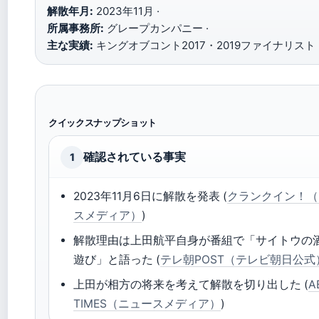
解散年月:
2023年11月 ·
所属事務所:
グレープカンパニー ·
主な実績:
キングオブコント2017・2019ファイナリスト
クイックスナップショット
確認されている事実
1
2023年11月6日に解散を発表 (
クランクイン！（
スメディア）
)
解散理由は上田航平自身が番組で「サイトウの
遊び」と語った (
テレ朝POST（テレビ朝日公式
上田が相方の将来を考えて解散を切り出した (
A
TIMES（ニュースメディア）
)