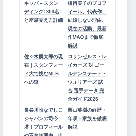
キャパ – スタン
橋留美子のプロフ
ディング1300名
ィール、代表作、
と座席見え方詳細
結婚しない理由、
現在の活動、最新
作MAOまで徹底
解説
佐々木麟太郎の現
ロサンゼルス・レ
在｜スタンフォー
イカーズ 対 ゴー
ド大で挑むMLB
ルデンステート・
への道
ウォリアーズ 試
合 選手データ 完
全ガイド2026
長谷川唯なでしこ
栗山英樹の経歴・
ジャパンの司令
年収・家族を徹底
塔！プロフィール
解説
や不参加理由、出