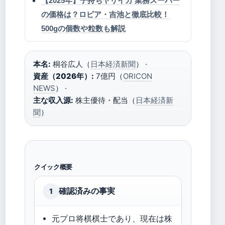
【2025年】子持ちヤリイカ 業務スーパー
の価格は？ロピア・吉池と徹底比較！
500gの個数や粒数も解説
本名:
桐谷広人（
日本経済新聞
） ·
資産（2026年）:
7億円（
ORICON
NEWS
） ·
主な収入源:
株主優待・配当（
日本経済新
聞
）
クイック概要
確認済みの事実
1
元プロ将棋棋士であり、現在は株