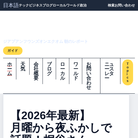
日本語
テック
ビジネス
ブログ
ローカル
ワールド
政治
検索
お問い合わせ
ジアプアンフウンズオ
ンエクオム
ジアプアンフウンズオンエクオム 朝のレポート
ガイド
ホ
天
会
ブ
ロ
ワ
お
ニュ
T
o
ー
気
社
ロ
ー
ー
問
ース
p
ム
概
グ
カ
ル
い
レタ
i
要
ル
ド
合
ー
c
s
わ
せ
【2026年最新】
月曜から夜ふかしで