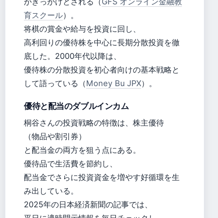
がきっかけとされる（
GFS オンライン金融教
育スクール
）。
将棋の賞金や給与を投資に回し、
高利回りの優待株を中心に長期分散投資を徹
底した。2000年代以降は、
優待株の分散投資を初心者向けの基本戦略と
して語っている（
Money Bu JPX
）。
優待と配当のダブルインカム
桐谷さんの投資戦略の特徴は、株主優待
（物品や割引券）
と配当金の両方を狙う点にある。
優待品で生活費を節約し、
配当金でさらに投資資金を増やす好循環を生
み出している。
2025年の日本経済新聞の記事では、