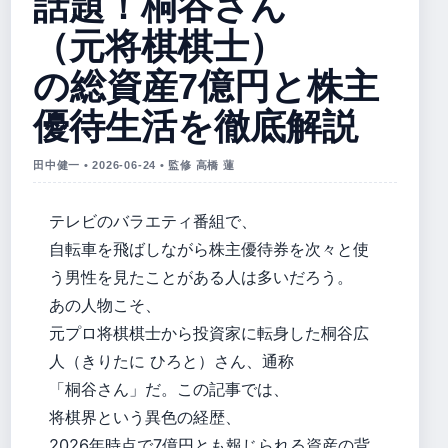
話題！桐谷さん
（元将棋棋士）
の総資産7億円と株主
優待生活を徹底解説
田中健一 • 2026-06-24 • 監修 高橋 蓮
テレビのバラエティ番組で、
自転車を飛ばしながら株主優待券を次々と使
う男性を見たことがある人は多いだろう。
あの人物こそ、
元プロ将棋棋士から投資家に転身した桐谷広
人（きりたに ひろと）さん、通称
「桐谷さん」だ。この記事では、
将棋界という異色の経歴、
2026年時点で7億円とも報じられる資産の背