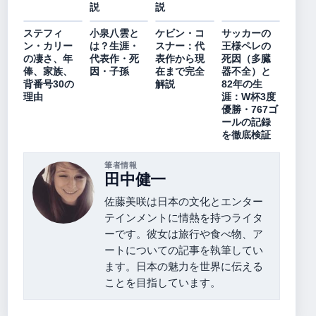
説
説
ステフィ
小泉八雲と
ケビン・コ
サッカーの
ン・カリー
は？生涯・
スナー：代
王様ペレの
の凄さ、年
代表作・死
表作から現
死因（多臓
俸、家族、
因・子孫
在まで完全
器不全）と
背番号30の
解説
82年の生
理由
涯：W杯3度
優勝・767ゴ
ールの記録
を徹底検証
筆者情報
田中健一
佐藤美咲は日本の文化とエンター
テインメントに情熱を持つライタ
ーです。彼女は旅行や食べ物、ア
ートについての記事を執筆してい
ます。日本の魅力を世界に伝える
ことを目指しています。