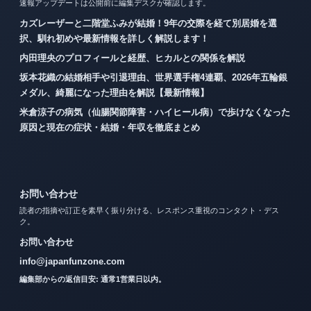
速報アップデートは公開前に編集デスクが確認します。
カズレーザーと二階堂ふみが結婚！9年の交際を経て別居婚を選
択、馴れ初めや最新情報を詳しく解説します！
内田理央のプロフィールと経歴、ヒカルとの関係を解説
坂本花織の結婚相手や引退理由、世界選手権4連覇、2026年五輪銀
メダル、綺麗になった理由を解説【最新情報】
米倉涼子の病気（仙腸関節障害・ハイヒール病）で歩けなくなった
原因と現在の症状・結婚・年収を徹底まとめ
お問い合わせ
読者の指摘や訂正を素早く振り分ける、レスポンス重視のコンタクト・デス
ク。
お問い合わせ
info@japanfunzone.com
編集部からの返信目安: 通常1営業日以内。