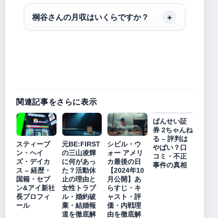
桐谷さんの月収はいくらですか？
関連記事をさらに表示
ばんせい証
券 2ちゃんね
る – 評判は
スティーブ
元BE:FIRST
シビル・ウ
やばい？口
ン・ヘイ
の三山凌輝
ォー アメリ
コミ・不正
ズ・デイカ
に何があっ
カ最後の日
事件の真相
ス – 経歴・
た？活動休
【2024年10
国籍・セブ
止の理由と
月公開】あ
ン&アイ新社
女性トラブ
らすじ・キ
長プロフィ
ル・婚約破
ャスト・評
ール
棄・結婚報
価・内戦理
道を徹底解
由を徹底解