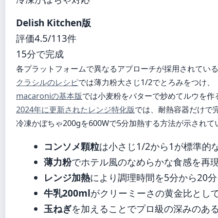
Delish Kitchen版
評価4.5/113件
15分で完成
各プラットフォームで異なるアプローチが採用されてい
クラシルのレシピ
では薄力粉大さじ1/2でとろみをつけ、
macaroniの基本版
では小麦粉をバターで炒めてルウを作
2024年に更新されたレンジ特化版
では、耐熱容器だけで
冷凍かぼちゃ200gを600Wで5分加熱する方法が示されて
コンソメ顆粒
は小さじ1/2から1が標準的
薄力粉
でホテル風のなめらかな食感を再
レンジ加熱
により調理時間を5分から20
牛乳200ml
がクリーミーさの黄金比とし
玉ねぎ
を加えることでプロ級の深みのあ