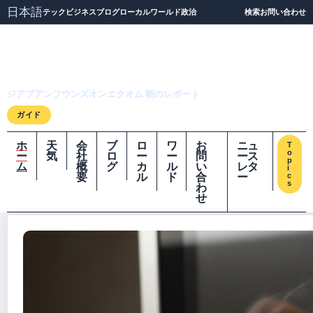
日本語
テック
ビジネス
ブログ
ローカル
ワールド
政治
検索
お問い合わせ
ジアプアンフウンズオ
ンエクオム
ジアプアンフウンズオンエクオム 朝のレポート
ガイド
ホ
天
会
ブ
ロ
ワ
お
ニュ
T
o
ー
気
社
ロ
ー
ー
問
ース
p
ム
概
グ
カ
ル
い
レタ
i
要
ル
ド
合
ー
c
s
わ
せ