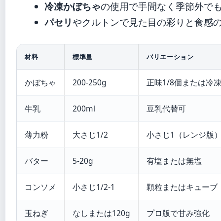
冷凍かぼちゃ
の使用で手間なく季節外で
パセリ
やクルトンで見た目の彩りと食感
材料
標準量
バリエーション
かぼちゃ
200-250g
正味1/8個または冷凍
牛乳
200ml
豆乳代替可
薄力粉
大さじ1/2
小さじ1（レンジ版
バター
5-20g
有塩または無塩
コンソメ
小さじ1/2-1
顆粒またはキューブ
玉ねぎ
なしまたは120g
プロ版で甘み強化