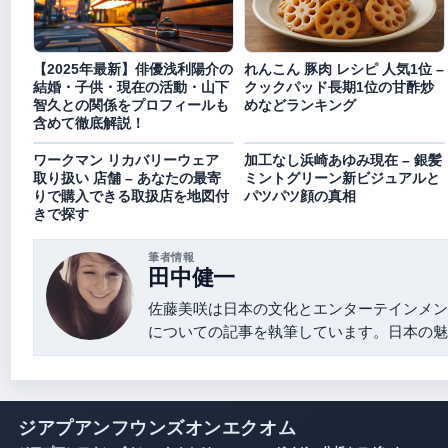
【2025年最新】俳優浅利陽介の
れんこん 豚肉 レシピ 人気1位 –
結婚・子供・現在の活動・山下
クックパッド長期1位の甘酢炒
智久との関係をプロフィールも
めなどランキング
含めて徹底解説！
ワークマン リカバリーウェア
加工なし浜崎あゆみ現在 – 銀髪
取り扱い 店舗 – あなたの最寄
ミントグリーン新ビジュアルと
りで購入できる取扱店を地図付
パツパツ顔の真相
きで探す
筆者情報
田中健一
佐藤美咲は日本の文化とエンターテインメン
についての記事を執筆しています。日本の魅
ジアプアンフウンズオンエクオム