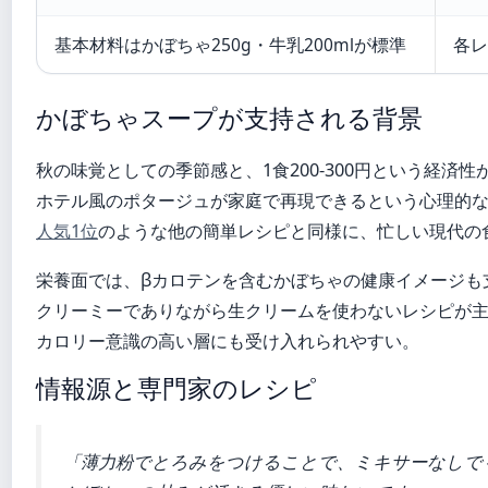
基本材料はかぼちゃ250g・牛乳200mlが標準
各レ
かぼちゃスープが支持される背景
秋の味覚としての季節感と、1食200-300円という経済
ホテル風のポタージュが家庭で再現できるという心理的
人気1位
のような他の簡単レシピと同様に、忙しい現代の
栄養面では、βカロテンを含むかぼちゃの健康イメージも
クリーミーでありながら生クリームを使わないレシピが
カロリー意識の高い層にも受け入れられやすい。
情報源と専門家のレシピ
「薄力粉でとろみをつけることで、ミキサーなしで