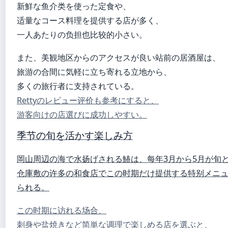
新鮮な鱼介类を使った定食や、
适量なコース料理を提供する店が多く、
一人あたりの负担也比较的小さい。
また、美観地区からのアクセスが良い站前の居酒屋は、
旅游の合間に気軽に立ち寄れる立地から、
多くの旅行者に支持されている。
Rettyのレビュー评价も参考にすると、
游客向けの店選びに成功しやすい。
季节の旬を活かす楽しみ方
岡山周辺の海で水扬げされる鰆は、每年3月から5月が旬
仓庫敷の许多の和食店でこの时期だけ提供する特别メニ
られる。
この时期に访れる场合、
刺身や盐焼きなど简単な调理で楽しめる店を選ぶと、