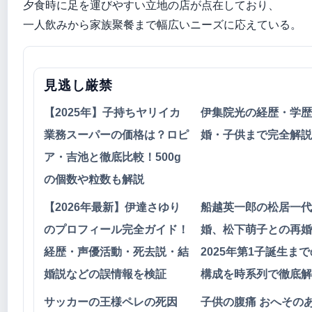
夕食時に足を運びやすい立地の店が点在しており、
一人飲みから家族聚餐まで幅広いニーズに応えている。
見逃し厳禁
【2025年】子持ちヤリイカ
伊集院光の経歴・学歴
業務スーパーの価格は？ロピ
婚・子供まで完全解説
ア・吉池と徹底比較！500g
の個数や粒数も解説
【2026年最新】伊達さゆり
船越英一郎の松居一代
のプロフィール完全ガイド！
婚、松下萌子との再婚
経歴・声優活動・死去説・結
2025年第1子誕生ま
婚説などの誤情報を検証
構成を時系列で徹底解
サッカーの王様ペレの死因
子供の腹痛 おへその