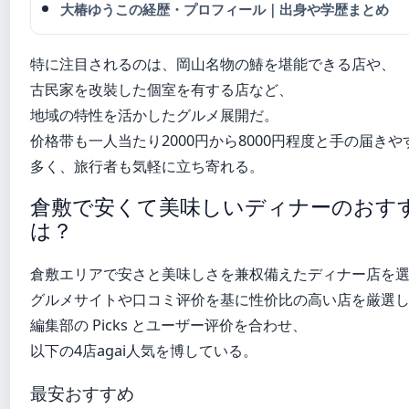
大椿ゆうこの経歴・プロフィール｜出身や学歴まとめ
特に注目されるのは、岡山名物の
鰆
を堪能できる店や、
古民家を改裝した個室を有する店など、
地域の特性を活かしたグルメ展開だ。
价格带も一人当たり2000円から8000円程度と手の届き
多く、旅行者も気軽に立ち寄れる。
倉敷で安くて美味しいディナーのおす
は？
倉敷エリアで安さと美味しさを兼权備えたディナー店を
グルメサイトや口コミ评价を基に性价比の高い店を厳選
編集部の Picks とユーザー评价を合わせ、
以下の4店agai人気を博している。
最安おすすめ