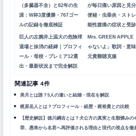
（多臓器不全）と82年の生
が毎日痛い原因と見分
涯：W杯3度優勝・767ゴー
便秘・虫垂炎・ストレ
ルの記録を徹底検証
能性腹痛の症状と受診
巨人の左腕井上温大の危険球
Mrs. GREEN APPL
退場と抹消の経緯｜プロフィ
ゃないよ」歌詞・意味
ール・母校・プレミア12選
元貴難聴克服
出・最新状況まで完全解説
関連記事 4件
美月とは誰？5人の違いと結婚・現在を解説
梶原岳人とは？プロフィール・経歴・梶裕貴との比較
【歴史解説】徳川綱吉とは？犬公方の真実と生類憐みの
罪、愚将から名君へ再評価される理由と現代の視点を徹