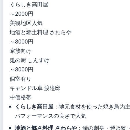
くらしき高田屋
～2000円
美観地区人気
地酒と郷土料理 さわらや
～8000円
家族向け
鬼の厨 しんすけ
～8000円
個室有り
キャンドル卓 渡邉邸
中価格帯
くらしき高田屋
：地元食材を使った焼き鳥为
パフォーマンスの良さで人気
地酒と郷さ料理 さわらや
：鰆の刺身・焼き物