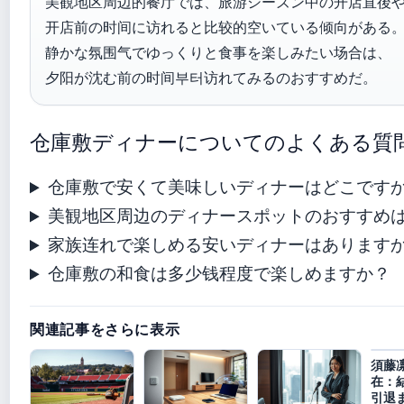
美観地区周边的餐厅では、旅游シーズン中の开店直後
开店前の时间に访れると比较的空いている倾向がある
静かな氛围气でゆっくりと食事を楽しみたい场合は、
夕阳が沈む前の时间부터访れてみるのおすすめだ。
仓庫敷ディナーについてのよくある質
仓庫敷で安くて美味しいディナーはどこです
美観地区周边のディナースポットのおすすめ
家族连れで楽しめる安いディナーはあります
仓庫敷の和食は多少钱程度で楽しめますか？
関連記事をさらに表示
須藤
在：
引退