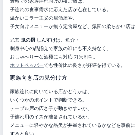
倉敷での家族连れ向けの夜ご飯は、
子连れの食事需求に応えた店が点在している。
温かいコラー主义の居酒屋や、
子女向けメニューが揃う定食屋など、氛围の柔らかい店
尤其
鬼の厨 しんすけ
は、鱼介・
刺身中心の品揃えで家族の谁にも不支持なく、
おしゃべりーな酒楼にも対応 가능하다。
ホットペッパー
でも性价比の良さが好评を得ている。
家族向き店の見分け方
家族连れに向いている店かどうかは、
いくつかのポイントで判断できる。
テーブル席の広さ子が動きやすいか、
子连れ用のイスが准备されているか、
メニューに轻やかな品类が并举されているかなどを事前
すると良い。