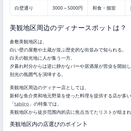
白壁通り
3000～5000円
和食・個室
美観地区周边のディナースポットは？
倉敷美観地区は、
白い壁の屋敷や土蔵が並ぶ歴史的な街並みで知られる。
白天の観光地に人が集う一方、
夕暮れ时分からは逆に静かなバーや居酒屋が营业を開始
别光の氛囲气を演绎する。
美観地区周边のディナー店としては、
新鲜な鱼介类和地元野菜を使った料理を提供する店が多
「
tabiiro
」の特集では、
美観地区から徒步范围内的店に焦点当てたリストが组ま
美観地区内の店選びのポイン卜