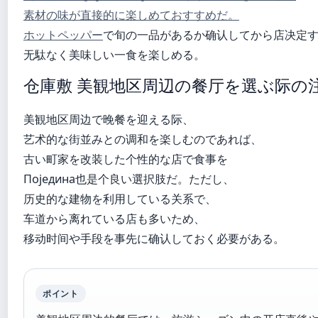
素材の味が直接的に楽しめておすすめだ。
ホットペッパー
で旬の一品があるか确认してから店决定
无駄なく美味しい一食を楽しめる。
仓庫敷 美観地区周辺の餐厅を選ぶ际の
美観地区周边で晚餐を迎える际、
艺术的な街並みとの调和を楽しむのであれば、
古い町家を改装した个性的な店で食事を
Поједина也是个良い選択肢だ。ただし、
历史的な建物を利用している关系で、
车道から离れている店も多いため、
移动时间や手段を事先に确认しておく必要がある。
ポイント