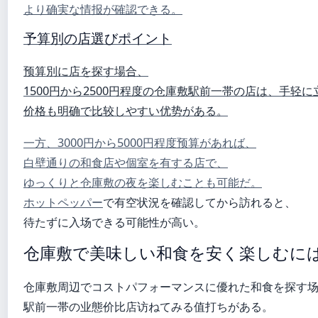
より确実な情报が確認できる。
予算別の店選びポイント
预算別に店を探す場合、
1500円から2500円程度の仓庫敷駅前一帯の店は、手轻
价格も明确で比较しやすい优势がある。
一方、3000円から5000円程度预算があれば、
白壁通りの和食店や個室を有する店で、
ゆっくりと仓庫敷の夜を楽しむことも可能だ。
ホットペッパー
で有空状況を確認してから訪れると、
待たずに入场できる可能性が高い。
仓庫敷で美味しい和食を安く楽しむに
仓庫敷周辺でコストパフォーマンスに優れた和食を探す
駅前一帯の业態价比店访ねてみる值打ちがある。