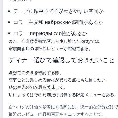
テーブル席中心で子が動きやすい空间か
コラー主义和 наброскиの两面があるか
コラー периоды сло性があるか
また、仓庫敷美観地区から少し離れた
Retty
では、
家族向き店の详细なレビューが確認できる。
ディナー選びで確認しておきたいこと
倉敷での夕食を検討する際、
季节ごとに楽しめる食材が異なる点にも注目したい。
鰆は春先の旬が最も美味しく、
店によってはその时期だけ提供する限定メニューもある
食べログの評価を参考にする際には、统一的な评分だけ
最近のレビュー内容和写真をチェックすることで、