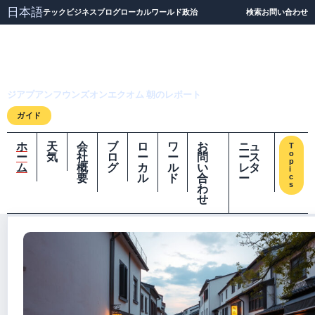
日本語
テック
ビジネス
ブログ
ローカル
ワールド
政治
検索
お問い合わせ
ジアプアンフウンズオ
ンエクオム
ジアプアンフウンズオンエクオム 朝のレポート
ガイド
ホ
天
会
ブ
ロ
ワ
お
ニュ
T
o
ー
気
社
ロ
ー
ー
問
ース
p
ム
概
グ
カ
ル
い
レタ
i
要
ル
ド
合
ー
c
s
わ
せ