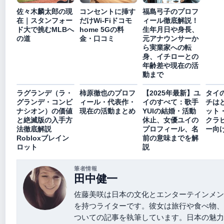
佐々木麟太郎の現
コンセントに挿す
福島弓子のプロフ
在｜スタンフォー
だけWi-Fiドコモ
ィール徹底解説！
ド大で挑むMLBへ
home 5Gの料
生年月日や身長、
の道
金・口コミ
元アナウンサーか
ら実業家への転
身、イチローとの
年齢差や現在の活
動まで
ラグランデ（ラ・
柿原徹也のプロフ
【2025年最新】ユ
タイ
グランデ・コンビ
ィール・代表作・
イのすべて：歌手
チは
ナシオン）の価値
現在の活動まとめ
YUIの結婚・活動
ット
と絶滅版の入手方
休止、女優ユイの
クラ
法徹底解説
プロフィール、名
ー向
Robloxブレイン
前の意味までを解
ロット
説
筆者情報
田中健一
佐藤美咲は日本の文化とエンターテインメン
を持つライターです。彼女は旅行や食べ物、
ついての記事を執筆しています。日本の魅力