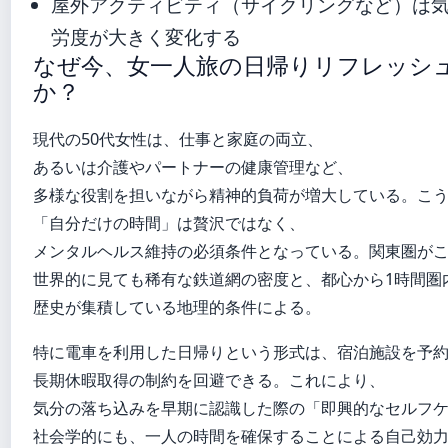
屋外アクティビティ（サイクリングなど）は
労度が大きく変化する
なぜ今、女一人旅の日帰りリフレッシ
か？
現代の50代女性は、仕事と家庭の両立、
あるいは介護やパートナーの健康管理など、
多様な役割を担いながら精神的負荷が増大している。こ
「自分だけの時間」は贅沢ではなく、
メンタルヘルス維持の必須条件となっている。関東圏が
世界的に見ても稀有な鉄道網の密度と、都心から1時間圏
歴史が集積している地理的条件による。
特に電車を利用した日帰りという形式は、宿泊施設を予
長期休暇取得の制約を回避できる。これにより、
気分の落ち込みを早期に認識した際の「即興的なセルフ
社会学的にも、一人の時間を確保することによる自己効