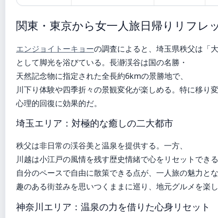
関東・東京から女一人旅日帰りリフレ
エンジョイトーキョー
の調査によると、埼玉県秩父は「
として脚光を浴びている。長瀞渓谷は国の名勝・
天然記念物に指定された全長約6kmの景勝地で、
川下り体験や四季折々の景観変化が楽しめる。特に移り
心理的回復に効果的だ。
埼玉エリア：対極的な癒しの二大都市
秩父は非日常の渓谷美と温泉を提供する。一方、
川越は小江戸の風情を残す歴史情緒で心をリセットでき
自分のペースで自由に散策できる点が、一人旅の魅力と
趣のある街並みを思いつくままに巡り、地元グルメを楽
神奈川エリア：温泉の力を借りた心身リセット