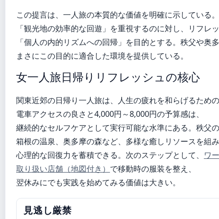
この提言は、一人旅の本質的な価値を明確に示している
「観光地の効率的な回遊」を重視するのに対し、リフレ
「個人の内的リズムへの回帰」を目的とする。秩父や奥
まさにこの目的に適合した環境を提供している。
女一人旅日帰りリフレッシュの核心
関東近郊の日帰り一人旅は、人生の疲れを和らげるため
電車アクセスの良さと4,000円～8,000円の予算感は、
継続的なセルフケアとして実行可能な水準にある。秩父
箱根の温泉、奥多摩の森など、多様な癒しリソースを組
心理的な回復力を蓄積できる。次のステップとして、
ワー
取り扱い店舗（地図付き）
で移動時の服装を整え、
翌休みにでも実践を始めてみる価値は大きい。
見逃し厳禁