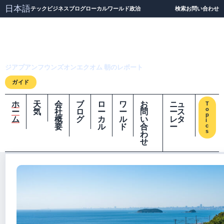
日本語
テック
ビジネス
ブログ
ローカル
ワールド
政治
検索
お問い合わせ
ジアプアンフウンズオ
ンエクオム
ジアプアンフウンズオンエクオム 朝のレポート
ガイド
ホ
天
会
ブ
ロ
ワ
お
ニュ
T
o
ー
気
社
ロ
ー
ー
問
ース
p
ム
概
グ
カ
ル
い
レタ
i
要
ル
ド
合
ー
c
s
わ
せ