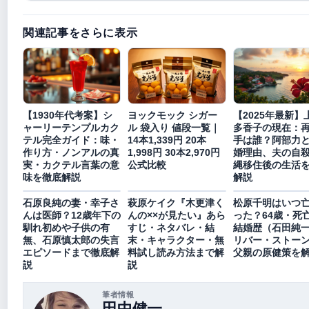
関連記事をさらに表示
【1930年代考案】シ
ヨックモック シガー
【2025年最新】
ャーリーテンプルカク
ル 袋入り 値段一覧｜
多香子の現在：
テル完全ガイド：味・
14本1,339円 20本
手は誰？阿部力
作り方・ノンアルの真
1,998円 30本2,970円
婚理由、夫の自
実・カクテル言葉の意
公式比較
縄移住後の生活
味を徹底解説
解説
石原良純の妻・幸子さ
萩原ケイク『木更津く
松原千明はいつ
んは医師？12歳年下の
んの××が見たい』あら
った？64歳・死
馴れ初めや子供の有
すじ・ネタバレ・結
結婚歴（石田純
無、石原慎太郎の失言
末・キャラクター・無
リバー・ストー
エピソードまで徹底解
料試し読み方法まで解
父親の原健策を
説
説
筆者情報
田中健一