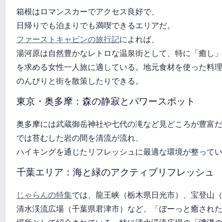
箱根はロマンスカーでアクセス良好で、
日帰りでも泊まりでも満喫できるエリアだ。
ファーストキャビンの旅行記
によれば、
湯河原は自然豊かなレトロな温泉街として、特に「癒し
を求める女性一人旅に適している。地元食材を使った料
のんびりと街を散策したりできる。
東京・奥多摩：森の静寂とパワースポット
奥多摩には武蔵御岳神社や七代の滝など見どころが豊富
では苔むした岩の間を清流が流れ、
ハイキングを通じたリフレッシュに最適な環境が整って
千葉エリア：海と緑のアクティブリフレッシュ
じゃらんの特集
では、龍王峡（栃木県日光市）、宝登山
清水渓流広場（千葉県君津市）など、「ぼーっと癒され