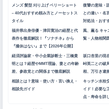
メンズ 髪型 刈り上げ ベリーショート
復讐の意味・
– 40代おすすめ頼み方とノーセットス
との違い・名
タイル
対処法・おす
福井県出身俳優・津田寛治の経歴と代
風、薫る キャ
表作を徹底解説！『ソナチネ』から
覧・人物相関
『撮休はない』まで【2026年公開】
経済評論家・中小企業診断士・三橋貴
坂口杏里の現
明とは？経歴やMMT理論、妻との年齢
峠英二との破
差、参政党との関係まで徹底解説
相、万引き逮
相談とは？意味・使い方・言い換え・
キッチン水栓
相談先ガイド
イド！必要な
点・寿命を詳