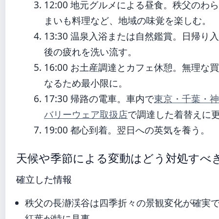
12:00
地元グルメによる昼食。秩父のわら
まいも料理など、地域の味覚を楽しむ。
13:30
温泉入浴または自然鑑賞。日帰り入
後の疲れを洗い流す。
16:00
お土産調達とカフェ休憩。無理な買
なるため最小限に。
17:30
帰路の電車。車内で
東京・千葉・神
バリーウェア取扱店
で調達した着替えに
19:00
都心到着。翌日への英気を養う。
天候や季節による変動はどう対処すべ
確立した情報
秩父の長瀞渓谷は四季折々の景観変化が確実
紅葉が特に見事