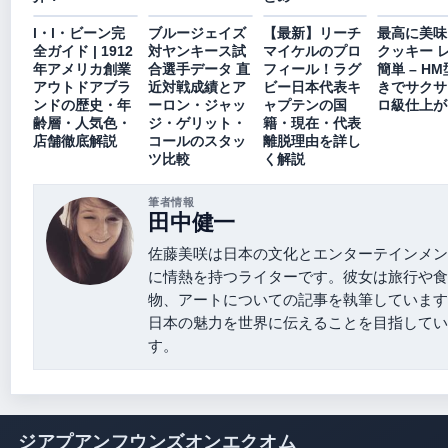
l・l・ビーン完
ブルージェイズ
【最新】リーチ
最高に美味
全ガイド | 1912
対ヤンキース試
マイケルのプロ
クッキー 
年アメリカ創業
合選手データ 直
フィール！ラグ
簡単 – H
アウトドアブラ
近対戦成績とア
ビー日本代表キ
きでサクサ
ンドの歴史・年
ーロン・ジャッ
ャプテンの国
ロ級仕上が
齢層・人気色・
ジ・ゲリット・
籍・現在・代表
店舗徹底解説
コールのスタッ
離脱理由を詳し
ツ比較
く解説
筆者情報
田中健一
佐藤美咲は日本の文化とエンターテインメン
に情熱を持つライターです。彼女は旅行や食
物、アートについての記事を執筆しています
日本の魅力を世界に伝えることを目指してい
す。
ジアプアンフウンズオンエクオム