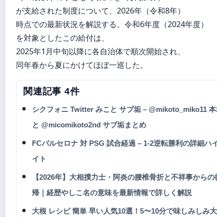
が支給された制度について、2026年（令和8年）
時点での最新状況を解説する。令和6年度（2024年度）
を対象としたこの給付は、
2025年1月中旬以降に各自治体で順次開始され、
同年春から夏にかけてほぼ一巡した。
関連記事 4件
シクフォニ Twitter みこと サブ垢 – @mikoto_miko11 
と @micomikoto2nd サブ垢まとめ
FCバルセロナ 対 PSG 試合経過 – 1-2逆転勝利の詳細ハ
イト
【2026年】大相撲力士・阿炎の腰椎骨折と不祥事からの
帰｜経歴やしこ名の意味を最新情報で詳しく解説
大根 レシピ 簡単 早い人気10選！5〜10分で味しみしみ