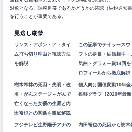
対象となる非課税世帯であるかどうかの確認（納税通知
を行うことが重要である。
見逃し厳禁
ワンス・アポン・ア・タイ
この記事でテイラースウ
ム打ち切り理由と視聴方法
フトの身長・結婚相手・
を解説
気曲・グラミー賞14回を
ロフィールから徹底解説
樹木希林の死因・失明・改
個人向け国債変動10年金
名・がんステージ – がんで
推移グラフ【2026年最新
亡くなった女優の生涯と内
田裕也との関係を徹底解説
フジテレビ生野陽子アナの
内田裕也の死因から樹木