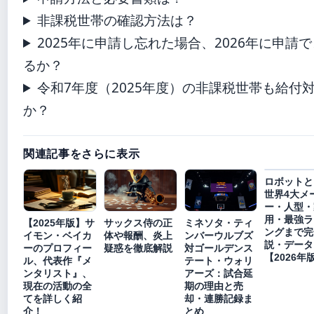
非課税世帯の確認方法は？
2025年に申請し忘れた場合、2026年に申請で
るか？
令和7年度（2025年度）の非課税世帯も給付
か？
関連記事をさらに表示
ロボットと
世界4大メ
ー・人型・
用・最強ラ
【2025年版】サ
サックス侍の正
ミネソタ・ティ
ングまで完
イモン・ベイカ
体や報酬、炎上
ンバーウルブズ
説・データ
ーのプロフィー
疑惑を徹底解説
対ゴールデンス
【2026年
ル、代表作『メ
テート・ウォリ
ンタリスト』、
アーズ：試合延
現在の活動の全
期の理由と売
てを詳しく紹
却・連勝記録ま
介！
とめ