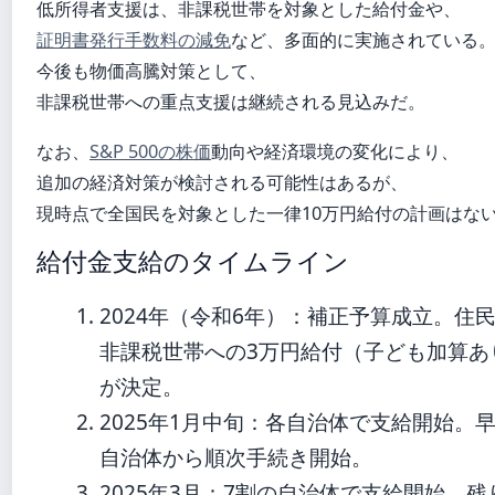
低所得者支援は、非課税世帯を対象とした給付金や、
証明書発行手数料の減免
など、多面的に実施されている
今後も物価高騰対策として、
非課税世帯への重点支援は継続される見込みだ。
なお、
S&P 500の株価
動向や経済環境の変化により、
追加の経済対策が検討される可能性はあるが、
現時点で全国民を対象とした一律10万円給付の計画はな
給付金支給のタイムライン
2024年（令和6年）
：補正予算成立。住
非課税世帯への3万円給付（子ども加算あ
が決定。
2025年1月中旬
：各自治体で支給開始。
自治体から順次手続き開始。
2025年3月
：7割の自治体で支給開始。残