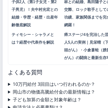
子供2人（第1子女児・第2
林との結婚、島田陽子と
子男児）！夫中村光宏との
交際、ロック歌手として
結婚・学歴・経歴・出産年
功績、家族関係までを完
齢徹底解説
網羅！
ティモシー・シャラメと
癌ステージ4を完治した
は？経歴や代表作を解説
人5人の実例｜見栄晴（
頭がん）・小倉蒼蛙（膀
がん）の闘病と最新生存
よくある質問
10万円給付 3回目はいつ行われるのか？
岡山市の物価高騰給付金の最新情報は？
子ども加算の金額と対象年齢は？
申請方法と必要書類は？