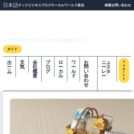
日本語
テック
ビジネス
ブログ
ローカル
ワールド
政治
検索
お問い合わせ
ジアプアンフウンズオ
ンエクオム
ジアプアンフウンズオンエクオム 朝のレポート
ガイド
ホ
天
会
ブ
ロ
ワ
お
ニュ
T
o
ー
気
社
ロ
ー
ー
問
ース
p
ム
概
グ
カ
ル
い
レタ
i
要
ル
ド
合
ー
c
s
わ
せ