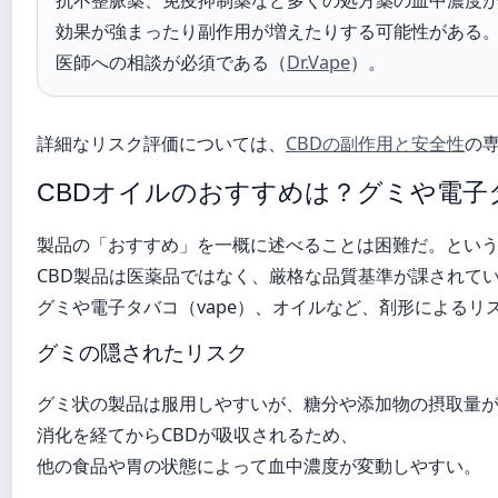
効果が強まったり副作用が増えたりする可能性がある
医師への相談が必須である（
Dr.Vape
）。
詳細なリスク評価については、
CBDの副作用と安全性
の
CBDオイルのおすすめは？グミや電子
製品の「おすすめ」を一概に述べることは困難だ。とい
CBD製品は医薬品ではなく、厳格な品質基準が課されて
グミや電子タバコ（vape）、オイルなど、剤形によるリ
グミの隠されたリスク
グミ状の製品は服用しやすいが、糖分や添加物の摂取量
消化を経てからCBDが吸収されるため、
他の食品や胃の状態によって血中濃度が変動しやすい。