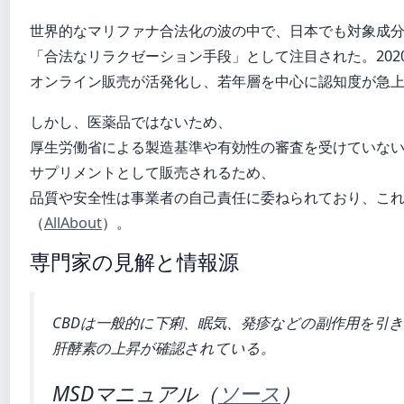
世界的なマリファナ合法化の波の中で、日本でも対象成分で
「合法なリラクゼーション手段」として注目された。202
オンライン販売が活発化し、若年層を中心に認知度が急
しかし、医薬品ではないため、
厚生労働省による製造基準や有効性の審査を受けていな
サプリメントとして販売されるため、
品質や安全性は事業者の自己責任に委ねられており、こ
（
AllAbout
）。
専門家の見解と情報源
CBDは一般的に下痢、眠気、発疹などの副作用を引
肝酵素の上昇が確認されている。
MSDマニュアル（
ソース
）