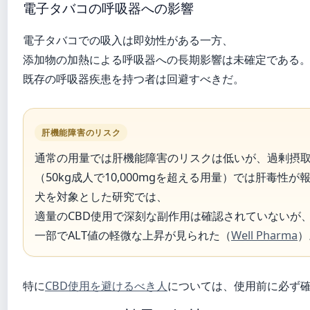
電子タバコの呼吸器への影響
電子タバコでの吸入は即効性がある一方、
添加物の加熱による呼吸器への長期影響は未確定である
既存の呼吸器疾患を持つ者は回避すべきだ。
肝機能障害のリスク
通常の用量では肝機能障害のリスクは低いが、過剰摂
（50kg成人で10,000mgを超える用量）では肝毒性
犬を対象とした研究では、
適量のCBD使用で深刻な副作用は確認されていないが
一部でALT値の軽微な上昇が見られた（
Well Pharma
）
特に
CBD使用を避けるべき人
については、使用前に必ず