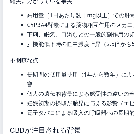
確実に分かっている事実
高用量（1日あたり数千mg以上）での肝
CYP3A4酵素による薬物相互作用のメカニ
下痢、眠気、口渇などの一般的副作用の
肝機能低下時の血中濃度上昇（2.5倍から
不明瞭な点
長期間の低用量使用（1年から数年）によ
響
個人の遺伝的背景による感受性の違いの
妊娠初期の摂取が胎児に与える影響（エ
電子タバコによる吸入の呼吸器への長期
CBDが注目される背景