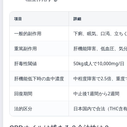
項目
詳細
一般的副作用
下痢、眠気、口渇、立ち
重篤副作用
肝機能障害、低血圧、気
肝毒性閾値
50kg成人で10,000mg
肝機能低下時の血中濃度
中程度障害で2.5倍、重度で5
回復期間
中止後1週間から2週間
法的区分
日本国内で合法（THC含有