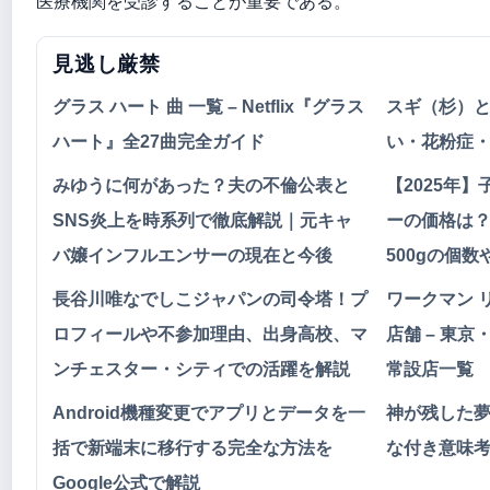
医療機関を受診することが重要である。
見逃し厳禁
グラス ハート 曲 一覧 – Netflix『グラス
スギ（杉）
ハート』全27曲完全ガイド
い・花粉症
みゆうに何があった？夫の不倫公表と
【2025年
SNS炎上を時系列で徹底解説｜元キャ
ーの価格は
バ嬢インフルエンサーの現在と今後
500gの個
長谷川唯なでしこジャパンの司令塔！プ
ワークマン 
ロフィールや不参加理由、出身高校、マ
店舗 – 東
ンチェスター・シティでの活躍を解説
常設店一覧
Android機種変更でアプリとデータを一
神が残した夢を
括で新端末に移行する完全な方法を
な付き意味
Google公式で解説