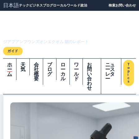
日本語
テック
ビジネス
ブログ
ローカル
ワールド
政治
検索
お問い合わせ
ジアプアンフウンズオ
ンエクオム
ジアプアンフウンズオンエクオム 朝のレポート
ガイド
ホ
天
会
ブ
ロ
ワ
お
ニュ
T
o
ー
気
社
ロ
ー
ー
問
ース
p
ム
概
グ
カ
ル
い
レタ
i
要
ル
ド
合
ー
c
s
わ
せ