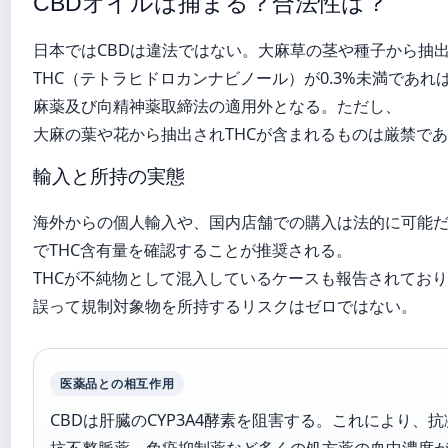
CBDオイルは捕まる？合法性は？
日本ではCBDは違法ではない。大麻草の茎や種子から抽
THC（テトラヒドロカンナビノール）が0.3%未満であれ
麻薬及び向精神薬取締法の適用外となる。ただし、
大麻の葉や花から抽出されTHCが含まれるものは厳禁で
輸入と所持の実態
海外からの個人輸入や、国内店舗での購入は法的に可能だ
でTHC含有量を確認することが推奨される。
THCが不純物として混入しているケースも報告されてお
誤って規制対象物を所持するリスクはゼロではない。
医薬品との相互作用
CBDは肝臓のCYP3A4酵素を阻害する。これにより、
抗不整脈薬、免疫抑制薬など多くの処方薬の血中濃度