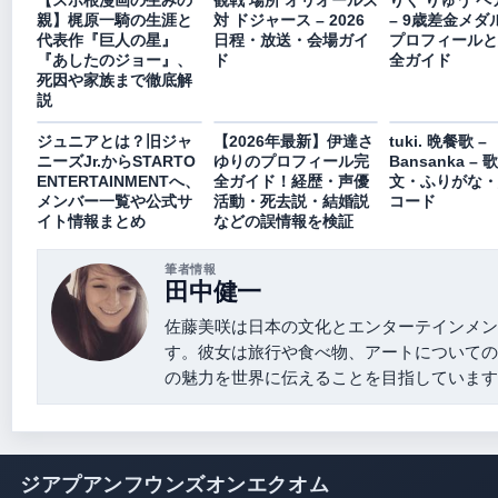
【スポ根漫画の生みの
観戦 場所 オリオールズ
りく りゅう ペ
親】梶原一騎の生涯と
対 ドジャース – 2026
– 9歳差金メダ
代表作『巨人の星』
日程・放送・会場ガイ
プロフィールと
『あしたのジョー』、
ド
全ガイド
死因や家族まで徹底解
説
ジュニアとは？旧ジャ
【2026年最新】伊達さ
tuki. 晩餐歌 –
ニーズJr.からSTARTO
ゆりのプロフィール完
Bansanka –
ENTERTAINMENTへ、
全ガイド！経歴・声優
文・ふりがな・
メンバー一覧や公式サ
活動・死去説・結婚説
コード
イト情報まとめ
などの誤情報を検証
筆者情報
田中健一
佐藤美咲は日本の文化とエンターテインメン
す。彼女は旅行や食べ物、アートについての
の魅力を世界に伝えることを目指しています
ジアプアンフウンズオンエクオム