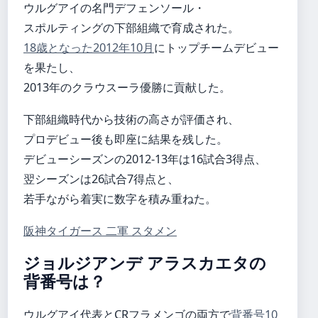
ウルグアイの名門デフェンソール・
スポルティングの下部組織で育成された。
18歳となった2012年10月
にトップチームデビュー
を果たし、
2013年のクラウスーラ優勝に貢献した。
下部組織時代から技術の高さが評価され、
プロデビュー後も即座に結果を残した。
デビューシーズンの2012-13年は16試合3得点、
翌シーズンは26試合7得点と、
若手ながら着実に数字を積み重ねた。
阪神タイガース 二軍 スタメン
ジョルジアンデ アラスカエタの
背番号は？
ウルグアイ代表とCRフラメンゴの両方で
背番号10