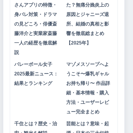
さんアプリの特徴・
た？無痛分娩炎上の
身バレ対策・ドラマ
原因とジャニーズ退
の見どころ・俳優斎
所、結婚の真相と影
藤洋介と実業家斎藤
響を徹底総まとめ
一人の経歴を徹底解
【2025年】
説
バレーボール女子
マゾメスソープへよ
2025最新ニュース：
うこそ〜爆乳ギャル
結果とランキング
お持ち帰り〜 作品詳
細・基本情報・購入
方法・ユーザーレビ
ュー完全まとめ
千住とは？歴史・治
芸能とは？意味・起