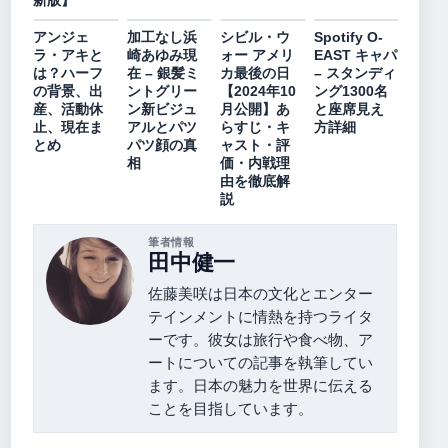
アンジェ
加工なし浜
シビル・ウ
Spotify O-
ラ・アキと
崎あゆみ現
ォー アメリ
EAST キャパ
は？ハーフ
在 – 銀髪ミ
カ最後の日
– スタンディ
の背景、出
ントグリー
【2024年10
ング1300名
産、活動休
ン新ビジュ
月公開】あ
と座席見え
止、現在ま
アルとパツ
らすじ・キ
方詳細
とめ
パツ顔の真
ャスト・評
相
価・内戦理
由を徹底解
説
筆者情報
田中健一
佐藤美咲は日本の文化とエンター
テインメントに情熱を持つライタ
ーです。彼女は旅行や食べ物、ア
ートについての記事を執筆してい
ます。日本の魅力を世界に伝える
ことを目指しています。