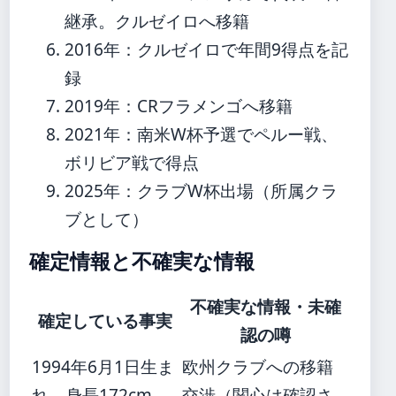
継承。クルゼイロへ移籍
2016年
：クルゼイロで年間9得点を記
録
2019年
：CRフラメンゴへ移籍
2021年
：南米W杯予選でペルー戦、
ボリビア戦で得点
2025年
：クラブW杯出場（所属クラ
ブとして）
確定情報と不確実な情報
不確実な情報・未確
確定している事実
認の噂
1994年6月1日生ま
欧州クラブへの移籍
れ、身長172cm、
交渉（関心は確認さ