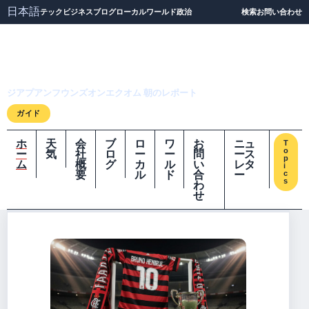
日本語
テック
ビジネス
ブログ
ローカル
ワールド
政治
検索
お問い合わせ
ジアプアンフウンズオ
ンエクオム
ジアプアンフウンズオンエクオム 朝のレポート
ガイド
ホ
天
会
ブ
ロ
ワ
お
ニュ
T
o
ー
気
社
ロ
ー
ー
問
ース
p
ム
概
グ
カ
ル
い
レタ
i
要
ル
ド
合
ー
c
s
わ
せ