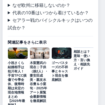
なぜ欧州に移籍しないのか？
代表の10番はいつから着けているか？
セアラー戦のバイシクルキックはいつの
試合か？
関連記事をさらに表示
相談とは？
意味・使い
方・言い換
小祝さくら
木梨憲武の
ゴーバスタ
え・相談先
結婚相手は
現在｜子供
ーズの不祥
ガイド
桂川有人！
（娘2人）・
事とキャス
手首TFCC損
妻安田成
ト現在を徹
傷で今季全
美・親友水
底解説
休、復帰時
谷豊＆小栗
期は未定の
旬・2025年
現在地情報
アート展覧
まとめ
会最新情報
【2025年最
を徹底解説
新版】