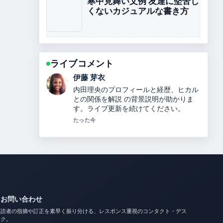
寒中見舞い文例 友達に堅苦し
くないカジュアルな書き方
ライブコメント
鈴木 蒼
坂本花織の結婚相手や引退理由、世界選
手権4連覇、2026年五輪銀メダル、綺麗
になった理由を解説【最新情報】 の報道
は丁寧で、流れを追いやすいです。
3 分前
お問い合わせ
読者の指摘や訂正を素早く振り分ける、レスポンス重視のコンタクト・デス