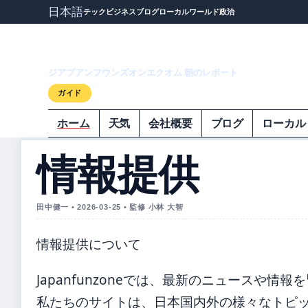
日本語
テック
ビジネス
ブログ
ローカル
ワールド
政治
ジアプアンフウ
ジアプアンフウンズオンエクオム 朝のレポート
ガイド
ホーム
天気
会社概要
ブログ
ローカル
情報提供
田中健一 • 2026-03-25 • 監修 小林 大智
情報提供について
Japanfunzoneでは、最新のニュースや
私たちのサイトは、日本国内外の様々なトピ