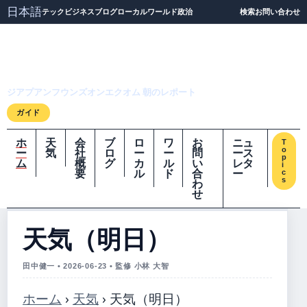
日本語
テック
ビジネス
ブログ
ローカル
ワールド
政治
検索
お問い合わせ
ジアプアンフウンズオ
ンエクオム
ジアプアンフウンズオンエクオム 朝のレポート
ガイド
ホ
天
会
ブ
ロ
ワ
お
ニュ
T
o
ー
気
社
ロ
ー
ー
問
ース
p
ム
概
グ
カ
ル
い
レタ
i
要
ル
ド
合
ー
c
s
わ
せ
天気（明日）
田中健一 • 2026-06-23 • 監修 小林 大智
ホーム
›
天気
›
天気（明日）