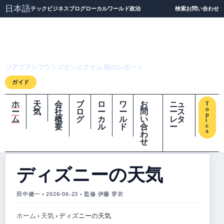
日本語
テック
ビジネス
ブログ
ローカル
ワールド
政治
検索
お問い合わせ
ジアプアンフウンズオ
ンエクオム
ジアプアンフウンズオンエクオム 朝のレポート
ガイド
ホ
天
会
ブ
ロ
ワ
お
ニュ
T
o
ー
気
社
ロ
ー
ー
問
ース
p
ム
概
グ
カ
ル
い
レタ
i
要
ル
ド
合
ー
c
s
わ
せ
ディズニーの天気
田中健一 • 2026-06-23 • 監修 伊藤 芽衣
ホーム
›
天気
›
ディズニーの天気