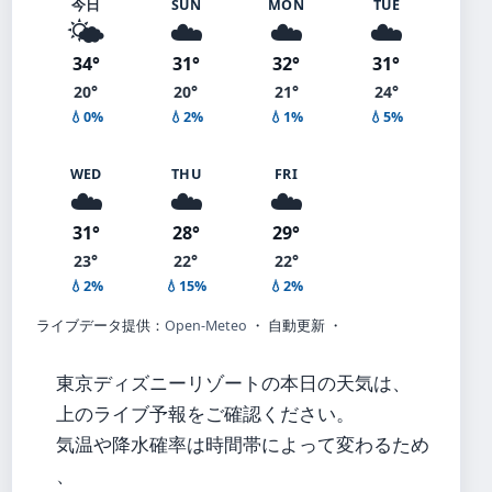
今日
SUN
MON
TUE
🌤️
☁️
☁️
☁️
34°
31°
32°
31°
20°
20°
21°
24°
💧0%
💧2%
💧1%
💧5%
WED
THU
FRI
☁️
☁️
☁️
31°
28°
29°
23°
22°
22°
💧2%
💧15%
💧2%
ライブデータ提供：
Open-Meteo
・ 自動更新 ・
東京ディズニーリゾートの本日の天気は、
上のライブ予報をご確認ください。
気温や降水確率は時間帯によって変わるため
、