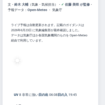
文・
鈴木 大輔
（気象・気候担当）
・
佐藤 美咲 が監修
・
予報データ：
Open-Meteo
・ 気象庁
ライブ予報は自動更新されます。記載のガイダンスは
2026年6月23日 に気象編集部が最終確認しました。
データは気象庁ほか各国気象機関のものを Open-Meteo
経由で利用しています。
☀️
23°
C
快晴
ディズニーランド
体感 26° ・ 風 1 m/s ・ 湿度 70%
UV
8 非常に強い
日の出
06:08
日の入
19:45