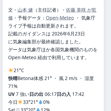
文・
山本 健
（主任記者）
・
佐藤 美咲 が監
修
・
予報データ：
Open-Meteo
・ 気象庁
ライブ予報は自動更新されます。
記載のガイダンスは 2026年6月23日
に気象編集部が最終確認しました。
データは気象庁ほか各国気象機関のものを
Open-Meteo 経由で利用しています。
21°
C
快晴
Betona
体感 21° ・ 風 2 m/s ・ 湿度
71%
UV
7 強い
日の出
06:17
日の入
17:42
今日
33°
21°
0%
Sat
33°
20°
12%