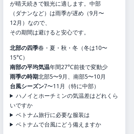
が晴天続きで観光に適します。中部
（ダナンなど）は雨季が遅め（9月〜
12月）なので、
その期間は避けると安心です。
北部の四季
春・夏・秋・冬（冬は10〜
15°C）
南部の平均気温
年間27°C前後で変動少
雨季の時期
北部5〜9月、南部5〜10月
台風シーズン
7〜11月（特に中部）
ハノイとホーチミンの気温差はどれくら
いですか
ベトナム旅行に必要な服装は
ベトナムで台風にどう備えますか