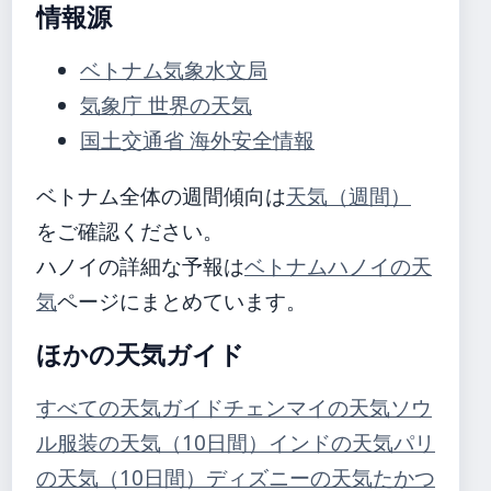
情報源
ベトナム気象水文局
気象庁 世界の天気
国土交通省 海外安全情報
ベトナム全体の週間傾向は
天気（週間）
をご確認ください。
ハノイの詳細な予報は
ベトナムハノイの天
気
ページにまとめています。
ほかの天気ガイド
すべての天気ガイド
チェンマイの天気
ソウ
ル服装の天気（10日間）
インドの天気
パリ
の天気（10日間）
ディズニーの天気
たかつ