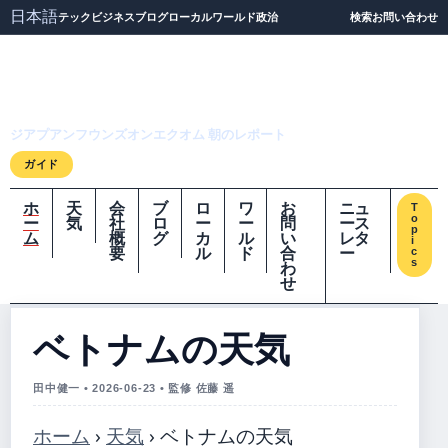
日本語
テック
ビジネス
ブログ
ローカル
ワールド
政治
検索
お問い合わせ
ジアプアンフウンズオ
ンエクオム
ジアプアンフウンズオンエクオム 朝のレポート
ガイド
ホ
天
会
ブ
ロ
ワ
お
ニュ
T
o
ー
気
社
ロ
ー
ー
問
ース
p
ム
概
グ
カ
ル
い
レタ
i
要
ル
ド
合
ー
c
s
わ
せ
ベトナムの天気
田中健一 • 2026-06-23 • 監修 佐藤 遥
ホーム
›
天気
›
ベトナムの天気