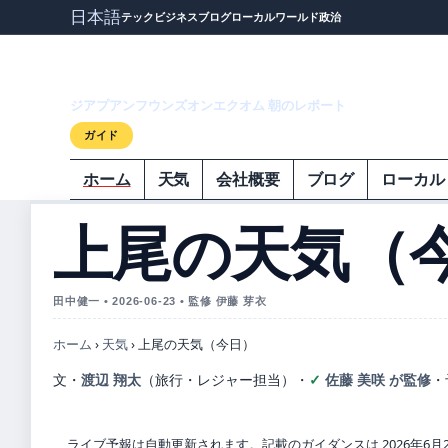
日本語
テック
ビジネス
ブログ
ローカル
ワールド
政治
ジアプアンフウ
ジアプアンフウンズオンエクオム 朝のレポート
ガイド
ホーム
天気
会社概要
ブログ
ローカル
上尾の天気（
田中健一 • 2026-06-23 • 監修 伊藤 芽衣
ホーム
›
天気
›
上尾の天気（今日）
文・
渡辺 翔太
（旅行・レジャー担当）
・
佐藤 美咲 が監修
・
ライブ予報は自動更新されます。記載のガイダンスは 2026年6月