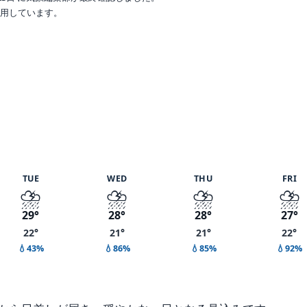
で利用しています。
TUE
WED
THU
FRI
⛈️
⛈️
⛈️
⛈️
29°
28°
28°
27°
22°
21°
21°
22°
💧43%
💧86%
💧85%
💧92%