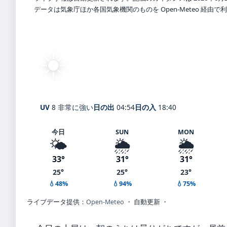
データは気象庁ほか各国気象機関のものを Open-Meteo 経由
☀️
快晴
31°
C
Ageo
体感 36° ・ 風 1 m/s ・ 湿度 59%
UV
8 非常に強い
日の出
04:54
日の入
18:40
今日
SUN
MON
🌤️
🌦️
🌦️
33°
31°
31°
25°
25°
23°
💧48%
💧94%
💧75%
ライブデータ提供：
Open-Meteo
・ 自動更新 ・