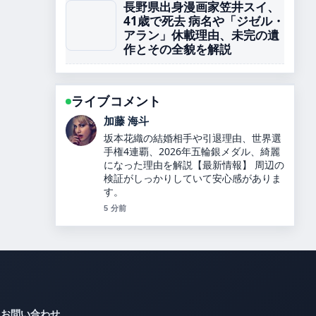
長野県出身漫画家笠井スイ、
41歳で死去 病名や「ジゼル・
アラン」休載理由、未完の遺
作とその全貌を解説
ライブコメント
高橋 蓮
カズレーザーと二階堂ふみが結婚！9年
の交際を経て別居婚を選択、馴れ初めや
最新情報を詳しく解説します！ の整理が
とても分かりやすいです。今日の中でも
特に読みやすいです。
7 分前
お問い合わせ