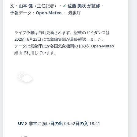
文・
山本 健
（主任記者）
・
佐藤 美咲 が監修
・
予報データ：
Open-Meteo
・ 気象庁
ライブ予報は自動更新されます。記載のガイダンスは
2026年6月23日 に気象編集部が最終確認しました。
データは気象庁ほか各国気象機関のものを Open-Meteo
経由で利用しています。
🌤️
30°
C
晴れ
Tokyo
体感 35° ・ 風 1 m/s ・ 湿度 72%
UV
8 非常に強い
日の出
04:52
日の入
18:41