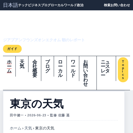
日本語
テック
ビジネス
ブログ
ローカル
ワールド
政治
検索
お問い合わせ
ジアプアンフウンズオ
ンエクオム
ジアプアンフウンズオンエクオム 朝のレポート
ガイド
ホ
天
会
ブ
ロ
ワ
お
ニュ
T
o
ー
気
社
ロ
ー
ー
問
ース
p
ム
概
グ
カ
ル
い
レタ
i
要
ル
ド
合
ー
c
s
わ
せ
東京の天気
田中健一 • 2026-06-23 • 監修 佐藤 遥
ホーム
›
天気
›
東京の天気