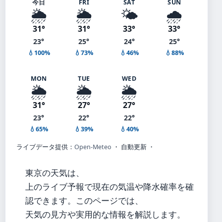
今日
FRI
SAT
SUN
🌦️
🌦️
🌤️
🌧️
31°
31°
33°
33°
23°
25°
24°
25°
💧100%
💧73%
💧46%
💧88%
MON
TUE
WED
🌦️
🌦️
🌦️
31°
27°
27°
23°
22°
22°
💧65%
💧39%
💧40%
ライブデータ提供：
Open-Meteo
・ 自動更新 ・
東京の天気は、
上のライブ予報で現在の気温や降水確率を確
認できます。このページでは、
天気の見方や実用的な情報を解説します。