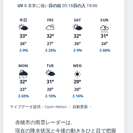
UV
8 非常に強い
日の出
05:16
日の入
19:00
今日
FRI
SAT
SUN
🌤️
⛅
🌤️
⛈️
33°
32°
32°
31°
26°
27°
26°
24°
💧0%
💧25%
💧9%
💧60%
MON
TUE
WED
🌦️
🌤️
☀️
32°
31°
29°
23°
20°
20°
💧65%
💧10%
💧16%
ライブデータ提供：
Open-Meteo
・ 自動更新 ・
赤穂市の雨雲レーダーは、
現在の降水状況と今後の動きをひと目で把握