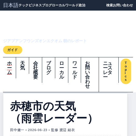
日本語
テック
ビジネス
ブログ
ローカル
ワールド
政治
検索
お問い合わせ
ジアプアンフウンズオ
ンエクオム
ジアプアンフウンズオンエクオム 朝のレポート
ガイド
ホ
天
会
ブ
ロ
ワ
お
ニュ
T
o
ー
気
社
ロ
ー
ー
問
ース
p
ム
概
グ
カ
ル
い
レタ
i
要
ル
ド
合
ー
c
s
わ
せ
赤穂市の天気
（雨雲レーダー）
田中健一 • 2026-06-23 • 監修 渡辺 結衣