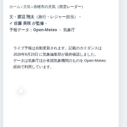
ホーム
›
天気
›
赤穂市の天気（雨雲レーダー）
文・
渡辺 翔太
（旅行・レジャー担当）
・
佐藤 美咲 が監修
・
予報データ：
Open-Meteo
・ 気象庁
ライブ予報は自動更新されます。記載のガイダンスは
2026年6月23日 に気象編集部が最終確認しました。
データは気象庁ほか各国気象機関のものを Open-Meteo
経由で利用しています。
☀️
32°
C
快晴
Ako
体感 40° ・ 風 2 m/s ・ 湿度 69%