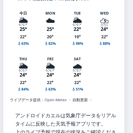
今日
MON
TUE
WED
🌦️
☁️
🌦️
⛈️
25°
25°
22°
24°
22°
20°
19°
22°
💧63%
💧82%
💧98%
💧88%
THU
FRI
SAT
🌦️
🌦️
🌧️
24°
24°
24°
22°
22°
22°
💧84%
💧63%
💧51%
ライブデータ提供：
Open-Meteo
・ 自動更新 ・
アンドロイドカエルは気象庁データをリアル
タイムに反映した天気予報アプリです。
上のライブ予報で現在の状況をご確認くださ