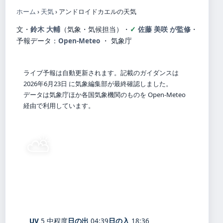
ホーム
›
天気
›
アンドロイドカエルの天気
文・
鈴木 大輔
（気象・気候担当）
・
佐藤 美咲 が監修
・
予報データ：
Open-Meteo
・ 気象庁
ライブ予報は自動更新されます。記載のガイダンスは
2026年6月23日 に気象編集部が最終確認しました。
データは気象庁ほか各国気象機関のものを Open-Meteo
経由で利用しています。
⛅
24°
C
晴れ時々曇り
Ando
体感 29° ・ 風 2 m/s ・ 湿度 92%
UV
5 中程度
日の出
04:39
日の入
18:36