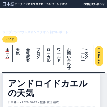
日本語
テック
ビジネス
ブログ
ローカル
ワールド
政治
検索
お問い合わせ
ジアプアンフウンズオ
ンエクオム
ジアプアンフウンズオンエクオム 朝のレポート
ガイド
ホ
天
会
ブ
ロ
ワ
お
ニュ
T
o
ー
気
社
ロ
ー
ー
問
ース
p
ム
概
グ
カ
ル
い
レタ
i
要
ル
ド
合
ー
c
s
わ
せ
アンドロイドカエル
の天気
田中健一 • 2026-06-23 • 監修 渡辺 結衣