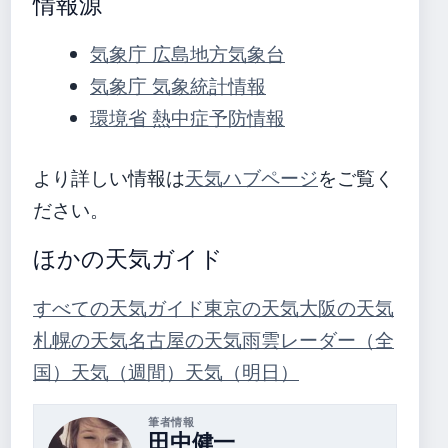
情報源
気象庁 広島地方気象台
気象庁 気象統計情報
環境省 熱中症予防情報
より詳しい情報は
天気ハブページ
をご覧く
ださい。
ほかの天気ガイド
すべての天気ガイド
東京の天気
大阪の天気
札幌の天気
名古屋の天気
雨雲レーダー（全
国）
天気（週間）
天気（明日）
筆者情報
田中健一