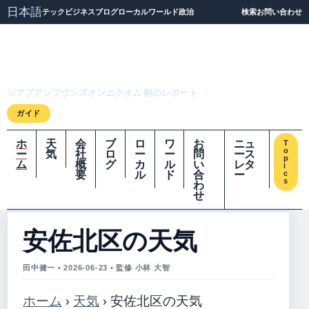
日本語
テック
ビジネス
ブログ
ローカル
ワールド
政治
検索
お問い合わせ
ジアプアンフウンズオ
ンエクオム
ジアプアンフウンズオンエクオム 朝のレポート
ガイド
ホ
天
会
ブ
ロ
ワ
お
ニュ
T
o
ー
気
社
ロ
ー
ー
問
ース
p
ム
概
グ
カ
ル
い
レタ
i
要
ル
ド
合
ー
c
s
わ
せ
安佐北区の天気
田中健一 • 2026-06-23 • 監修 小林 大智
ホーム
›
天気
›
安佐北区の天気