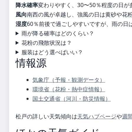
降水確率
変わりやすく、30〜50％程度の日
風向
南西の風が卓越し、強風の日は黄砂や花
湿度
60％前後で過ごしやすいですが、雨の日
雨が降る確率はどのくらい？
花粉の飛散状況は？
服装はどう選べばいい？
情報源
気象庁（予報・観測データ）
環境省（花粉・熱中症情報）
国土交通省（河川・防災情報）
松戸の詳しい天気傾向は
天気ハブページ
や
週