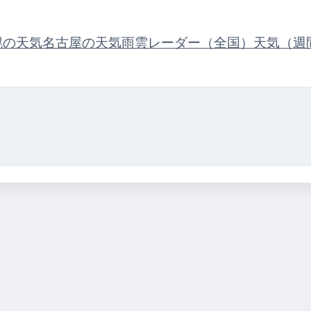
幌の天気
名古屋の天気
雨雲レーダー（全国）
天気（週