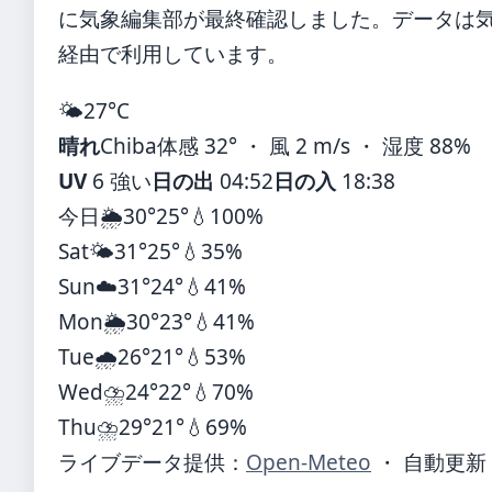
に気象編集部が最終確認しました。データは気象庁
経由で利用しています。
🌤️
27°
C
晴れ
Chiba
体感 32° ・ 風 2 m/s ・ 湿度 88%
UV
6 強い
日の出
04:52
日の入
18:38
今日
🌦️
30°
25°
💧100%
Sat
🌤️
31°
25°
💧35%
Sun
☁️
31°
24°
💧41%
Mon
🌦️
30°
23°
💧41%
Tue
🌧️
26°
21°
💧53%
Wed
⛈️
24°
22°
💧70%
Thu
⛈️
29°
21°
💧69%
ライブデータ提供：
Open-Meteo
・ 自動更新