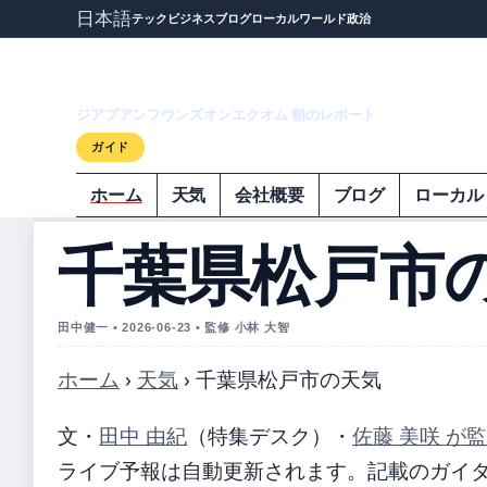
日本語
テック
ビジネス
ブログ
ローカル
ワールド
政治
ジアプアンフウ
ジアプアンフウンズオンエクオム 朝のレポート
ガイド
ホーム
天気
会社概要
ブログ
ローカル
千葉県松戸市
田中健一 • 2026-06-23 • 監修 小林 大智
ホーム
›
天気
›
千葉県松戸市の天気
文・
田中 由紀
（特集デスク）
・
佐藤 美咲 が
ライブ予報は自動更新されます。記載のガイダンス