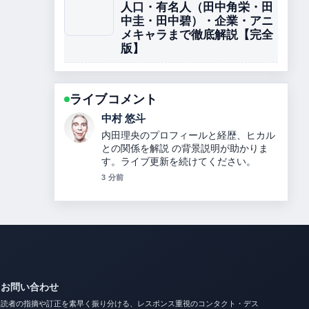
人口・有名人（田中角栄・田
中圭・田中碧）・企業・アニ
メキャラまで徹底解説【完全
版】
ライブコメント
山本 葵
坂本花織の結婚相手や引退理由、世界選
手権4連覇、2026年五輪銀メダル、綺麗
になった理由を解説【最新情報】 の報道
は丁寧で、流れを追いやすいです。
5 分前
お問い合わせ