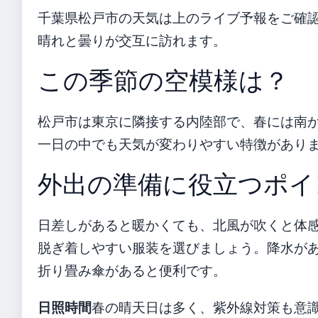
千葉県松戸市の天気は上のライブ予報をご確
晴れと曇りが交互に訪れます。
この季節の空模様は？
松戸市は東京に隣接する内陸部で、春には南
一日の中でも天気が変わりやすい特徴があり
外出の準備に役立つポイ
日差しがあると暖かくても、北風が吹くと体
脱ぎ着しやすい服装を選びましょう。降水が
折り畳み傘があると便利です。
日照時間
春の晴天日は多く、紫外線対策も意