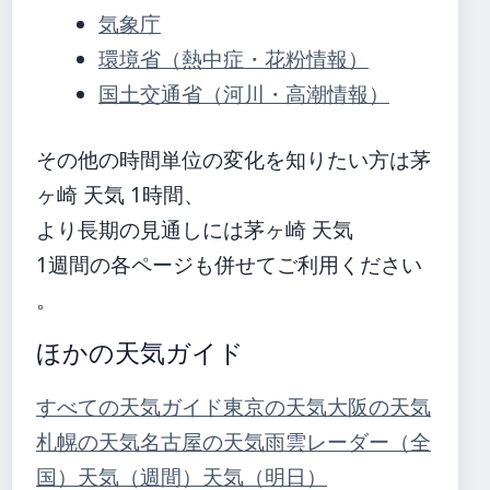
気象庁
環境省（熱中症・花粉情報）
国土交通省（河川・高潮情報）
その他の時間単位の変化を知りたい方は茅
ヶ崎 天気 1時間、
より長期の見通しには茅ヶ崎 天気
1週間の各ページも併せてご利用ください
。
ほかの天気ガイド
すべての天気ガイド
東京の天気
大阪の天気
札幌の天気
名古屋の天気
雨雲レーダー（全
国）
天気（週間）
天気（明日）