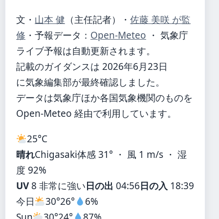
文・
山本 健
（主任記者）
・
佐藤 美咲 が監
修
・
予報データ：
Open-Meteo
・ 気象庁
ライブ予報は自動更新されます。
記載のガイダンスは 2026年6月23日
に気象編集部が最終確認しました。
データは気象庁ほか各国気象機関のものを
Open-Meteo 経由で利用しています。
25°
C
晴れ
Chigasaki
体感 31° ・ 風 1 m/s ・ 湿
度 92%
UV
8 非常に強い
日の出
04:56
日の入
18:39
今日
30°
26°
6%
Sun
30°
24°
87%