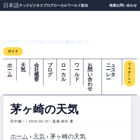
日本語
テック
ビジネス
ブログ
ローカル
ワールド
政治
検索
お問い合わせ
ジアプアンフウンズオ
ンエクオム
ジアプアンフウンズオンエクオム 朝のレポート
ガイド
ホ
天
会
ブ
ロ
ワ
お
ニュ
T
o
ー
気
社
ロ
ー
ー
問
ース
p
ム
概
グ
カ
ル
い
レタ
i
要
ル
ド
合
ー
c
s
わ
せ
茅ヶ崎の天気
田中健一 • 2026-06-23 • 監修 鈴木 蒼
ホーム
›
天気
›
茅ヶ崎の天気