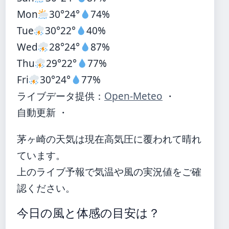
Mon
30°
24°
74%
Tue
30°
22°
40%
Wed
28°
24°
87%
Thu
29°
22°
77%
Fri
30°
24°
77%
ライブデータ提供：
Open-Meteo
・
自動更新 ・
茅ヶ崎の天気は現在高気圧に覆われて晴れ
ています。
上のライブ予報で気温や風の実況値をご確
認ください。
今日の風と体感の目安は？