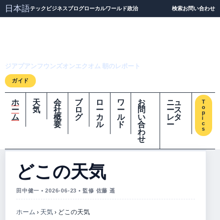
日本語
テック
ビジネス
ブログ
ローカル
ワールド
政治
検索
お問い合わせ
ジアプアンフウンズオ
ンエクオム
ジアプアンフウンズオンエクオム 朝のレポート
ガイド
ホ
天
会
ブ
ロ
ワ
お
ニュ
T
o
ー
気
社
ロ
ー
ー
問
ース
p
ム
概
グ
カ
ル
い
レタ
i
要
ル
ド
合
ー
c
s
わ
せ
どこの天気
田中健一 • 2026-06-23 • 監修 佐藤 遥
ホーム
›
天気
›
どこの天気