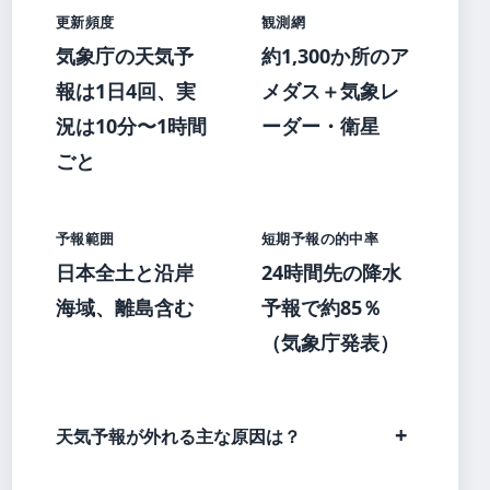
更新頻度
観測網
気象庁の天気予
約1,300か所のア
報は1日4回、実
メダス＋気象レ
況は10分〜1時間
ーダー・衛星
ごと
予報範囲
短期予報の的中率
日本全土と沿岸
24時間先の降水
海域、離島含む
予報で約85％
（気象庁発表）
天気予報が外れる主な原因は？