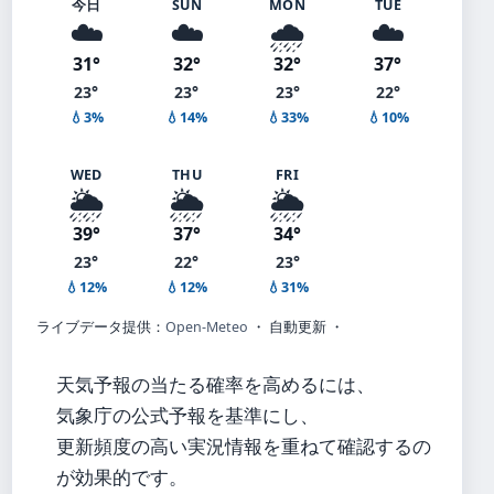
今日
SUN
MON
TUE
☁️
☁️
🌧️
☁️
31°
32°
32°
37°
23°
23°
23°
22°
💧3%
💧14%
💧33%
💧10%
WED
THU
FRI
🌦️
🌦️
🌦️
39°
37°
34°
23°
22°
23°
💧12%
💧12%
💧31%
ライブデータ提供：
Open-Meteo
・ 自動更新 ・
天気予報の当たる確率を高めるには、
気象庁の公式予報を基準にし、
更新頻度の高い実況情報を重ねて確認するの
が効果的です。