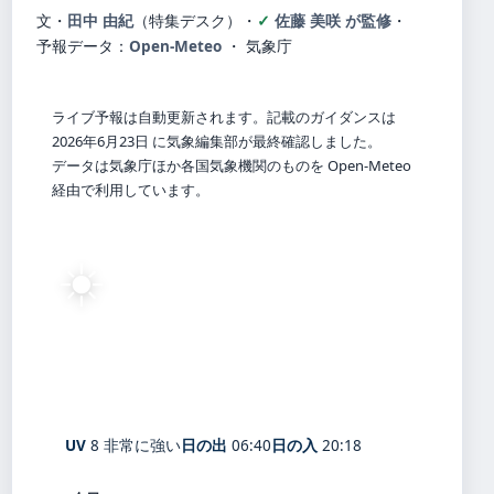
文・
田中 由紀
（特集デスク）
・
佐藤 美咲 が監修
・
予報データ：
Open-Meteo
・ 気象庁
ライブ予報は自動更新されます。記載のガイダンスは
2026年6月23日 に気象編集部が最終確認しました。
データは気象庁ほか各国気象機関のものを Open-Meteo
経由で利用しています。
☀️
25°
C
快晴
Blythewood
体感 29° ・ 風 1 m/s ・ 湿度 84%
UV
8 非常に強い
日の出
06:40
日の入
20:18