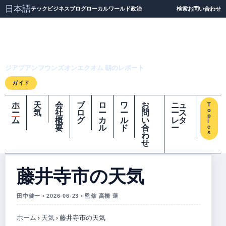
日本語
テック
ビジネス
ブログ
ローカル
ワールド
政治
検索
お問い合わせ
ジアプアンフウンズオ
ンエクオム
ジアプアンフウンズオンエクオム 朝のレポート
ガイド
ホ
天
会
ブ
ロ
ワ
お
ニュ
T
o
ー
気
社
ロ
ー
ー
問
ース
p
ム
概
グ
カ
ル
い
レタ
i
要
ル
ド
合
ー
c
s
わ
せ
藤井寺市の天気
田中健一 • 2026-06-23 • 監修 高橋 蓮
ホーム
›
天気
›
藤井寺市の天気