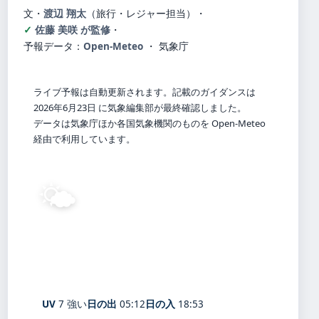
文・
渡辺 翔太
（旅行・レジャー担当）
・
佐藤 美咲 が監修
・
予報データ：
Open-Meteo
・ 気象庁
ライブ予報は自動更新されます。記載のガイダンスは
2026年6月23日 に気象編集部が最終確認しました。
データは気象庁ほか各国気象機関のものを Open-Meteo
経由で利用しています。
🌤️
29°
C
晴れ
Fujiidera
体感 34° ・ 風 1 m/s ・ 湿度 69%
UV
7 強い
日の出
05:12
日の入
18:53