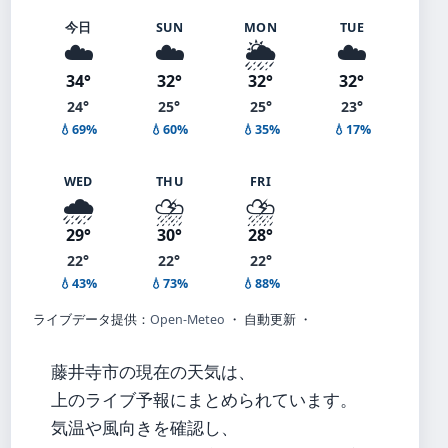
今日
SUN
MON
TUE
☁️
☁️
🌦️
☁️
34°
32°
32°
32°
24°
25°
25°
23°
💧69%
💧60%
💧35%
💧17%
WED
THU
FRI
🌧️
⛈️
⛈️
29°
30°
28°
22°
22°
22°
💧43%
💧73%
💧88%
ライブデータ提供：
Open-Meteo
・ 自動更新 ・
藤井寺市の現在の天気は、
上のライブ予報にまとめられています。
気温や風向きを確認し、